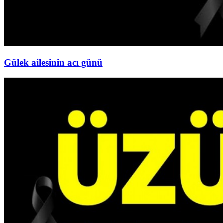
Gülek ailesinin acı günü