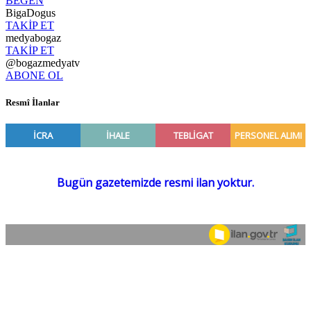
BEĞEN
BigaDogus
TAKİP ET
medyabogaz
TAKİP ET
@bogazmedyatv
ABONE OL
Resmî İlanlar