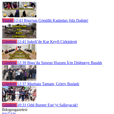
Yaşam
12:43
Biga'nın Gönüllü Kadınları Şifa Dağıttı!
Gündem
12:41
Işıkeli’de Kar Keyfi Çirkinleşti
Gündem
12:39
Biga’da Sporun Huzuru İçin Düğmeye Basıldı
Gündem
12:37
Mazbata Tamam, Görev Başladı
Gündem
10:31
Odd Burger Ege’yi Sallayacak!
Bdogusgazetesi