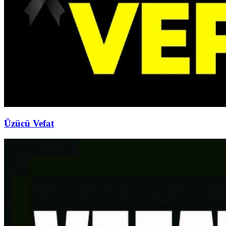
Üzücü Vefat