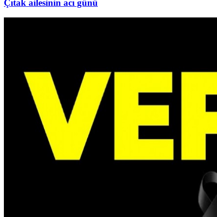
Çıtak ailesinin acı günü