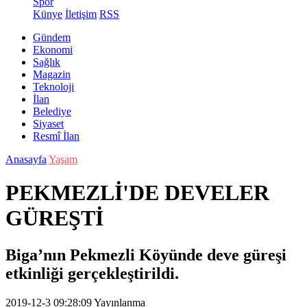
Spor
Künye
İletişim
RSS
Gündem
Ekonomi
Sağlık
Magazin
Teknoloji
İlan
Belediye
Siyaset
Resmî İlan
Anasayfa
Yaşam
PEKMEZLİ'DE DEVELER
GÜREŞTİ
Biga’nın Pekmezli Köyünde deve güreşi
etkinliği gerçekleştirildi.
2019-12-3 09:28:09
Yayınlanma