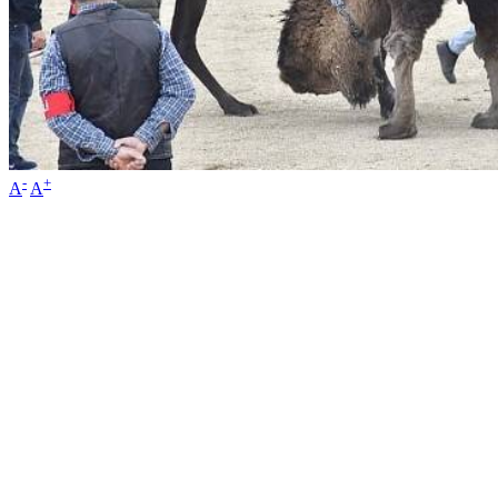
-
+
A
A