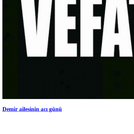
Demir ailesinin acı günü