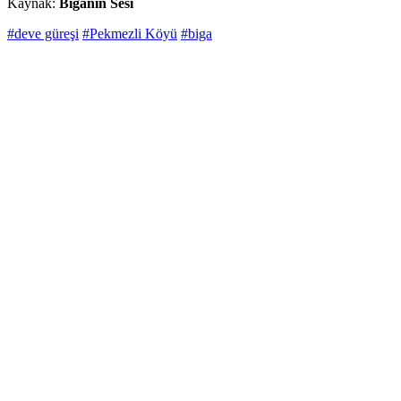
Kaynak:
Biganın Sesi
#deve güreşi
#Pekmezli Köyü
#biga