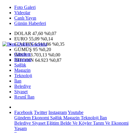
Foto Galeri
Videolar
Canlı Yayın
Günün Haberleri
DOLAR
47,60
%0,07
EURO
55,09
%0,14
G.ALTIN
6.518,86
%0,35
GÜMÜŞ
95
%0,20
Gündem
IMKB
13.703,13
%0,00
Ekonomi
BITCOIN
64.923
%0,87
Sağlık
Magazin
Teknoloji
İlan
Belediye
Siyaset
Resmî İlan
Facebook
Twitter
Instagram
Youtube
Gündem
Ekonomi
Sağlık
Magazin
Teknoloji
İlan
Belediye
Siyaset
Eğitim
Belde Ve Köyler
Tarım Ve Ekonomi
Yaşam