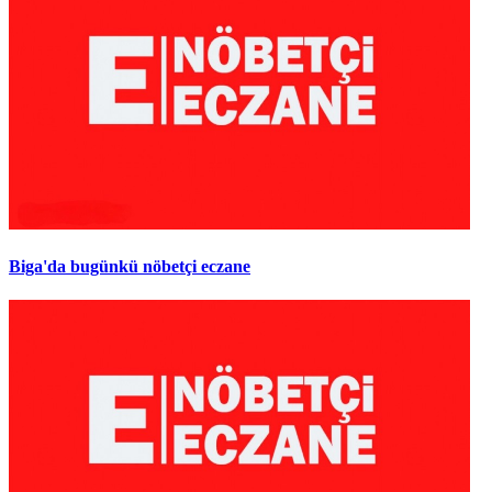
Biga'da bugünkü nöbetçi eczane