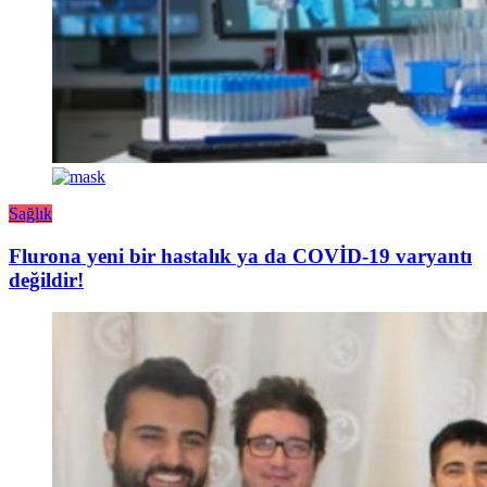
Sağlık
Flurona yeni bir hastalık ya da COVİD-19 varyantı
değildir!