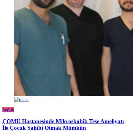
Sağlık
ÇOMÜ Hastanesinde Mikroskobik Tese Ameliyatı
İle Çocuk Sahibi Olmak Mümkün