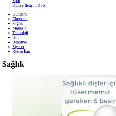
Spor
Künye
İletişim
RSS
Gündem
Ekonomi
Sağlık
Magazin
Teknoloji
İlan
Belediye
Siyaset
Resmî İlan
Sağlık