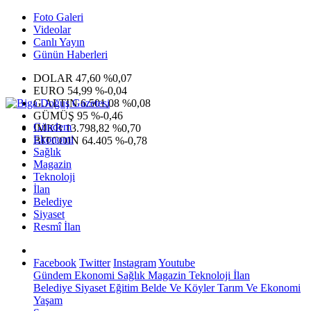
Foto Galeri
Videolar
Canlı Yayın
Günün Haberleri
DOLAR
47,60
%0,07
EURO
54,99
%-0,04
G.ALTIN
6.501,08
%0,08
GÜMÜŞ
95
%-0,46
Gündem
IMKB
13.798,82
%0,70
Ekonomi
BITCOIN
64.405
%-0,78
Sağlık
Magazin
Teknoloji
İlan
Belediye
Siyaset
Resmî İlan
Facebook
Twitter
Instagram
Youtube
Gündem
Ekonomi
Sağlık
Magazin
Teknoloji
İlan
Belediye
Siyaset
Eğitim
Belde Ve Köyler
Tarım Ve Ekonomi
Yaşam