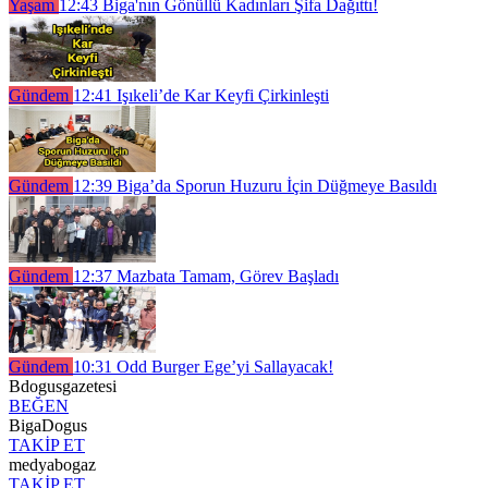
Yaşam
12:43
Biga'nın Gönüllü Kadınları Şifa Dağıttı!
Gündem
12:41
Işıkeli’de Kar Keyfi Çirkinleşti
Gündem
12:39
Biga’da Sporun Huzuru İçin Düğmeye Basıldı
Gündem
12:37
Mazbata Tamam, Görev Başladı
Gündem
10:31
Odd Burger Ege’yi Sallayacak!
Bdogusgazetesi
BEĞEN
BigaDogus
TAKİP ET
medyabogaz
TAKİP ET