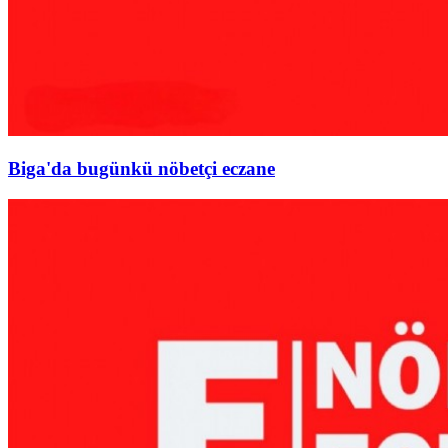
Biga'da bugünkü nöbetçi eczane