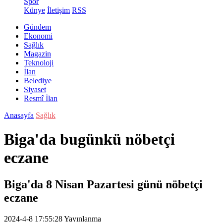
Spor
Künye
İletişim
RSS
Gündem
Ekonomi
Sağlık
Magazin
Teknoloji
İlan
Belediye
Siyaset
Resmî İlan
Anasayfa
Sağlık
Biga'da bugünkü nöbetçi
eczane
Biga'da 8 Nisan Pazartesi günü nöbetçi
eczane
2024-4-8 17:55:28
Yayınlanma