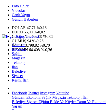
Foto Galeri
Videolar
Canlı Yayın
Günün Haberleri
DOLAR
47,71
%0,18
EURO
55,00
%-0,02
G.ALTIN
6.496,09
%0,05
GÜMÜŞ
94
%-0,26
Gündem
IMKB
13.798,82
%0,70
Ekonomi
BITCOIN
64.408
%-0,36
Sağlık
Magazin
Teknoloji
İlan
Belediye
Siyaset
Resmî İlan
Facebook
Twitter
Instagram
Youtube
Gündem
Ekonomi
Sağlık
Magazin
Teknoloji
İlan
Belediye
Siyaset
Eğitim
Belde Ve Köyler
Tarım Ve Ekonomi
Yaşam