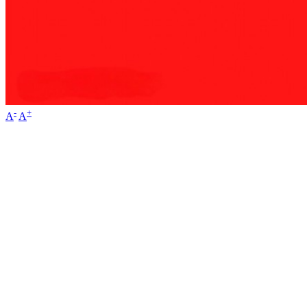
-
+
A
A