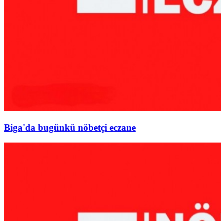
Biga'da bugünkü nöbetçi eczane