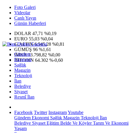
Foto Galeri
Videolar
Canlı Yayın
Günün Haberleri
DOLAR
47,71
%0,19
EURO
55,03
%0,04
G.ALTIN
6.545,28
%0,81
GÜMÜŞ
96
%1,61
Gündem
IMKB
13.798,82
%0,00
Ekonomi
BITCOIN
64.302
%-0,60
Sağlık
Magazin
Teknoloji
İlan
Belediye
Siyaset
Resmî İlan
Facebook
Twitter
Instagram
Youtube
Gündem
Ekonomi
Sağlık
Magazin
Teknoloji
İlan
Belediye
Siyaset
Eğitim
Belde Ve Köyler
Tarım Ve Ekonomi
Yaşam