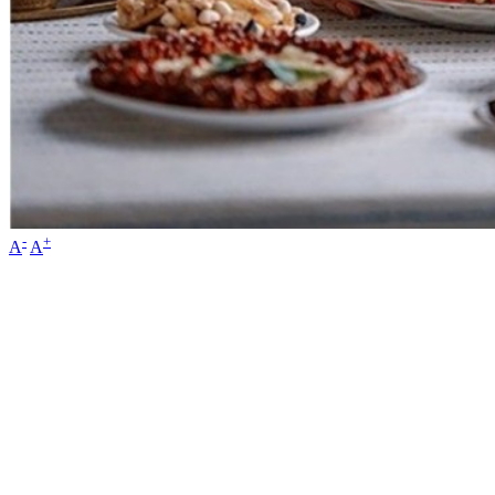
-
+
A
A