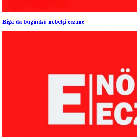
Biga'da bugünkü nöbetçi eczane