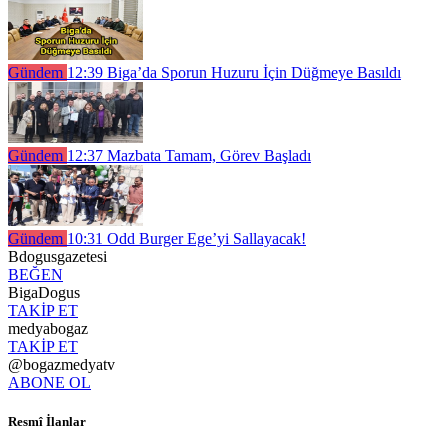
Gündem
12:39
Biga’da Sporun Huzuru İçin Düğmeye Basıldı
Gündem
12:37
Mazbata Tamam, Görev Başladı
Gündem
10:31
Odd Burger Ege’yi Sallayacak!
Bdogusgazetesi
BEĞEN
BigaDogus
TAKİP ET
medyabogaz
TAKİP ET
@bogazmedyatv
ABONE OL
Resmî İlanlar