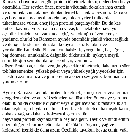
Ramazan boyunca her gün protein tüketmek birkaç nedenden dolayı
önemlidir. Her şeyden önce, protein vücuttaki dokuları inşa etmek
ve onarmak için çok önemli olan temel bir makro besindir. Ramazan
ayı boyunca hayvansal protein kaynakları yeterli miktarda
tüketilmezse vücut, enerji için proteini parçalayabilir. Bu da kas
kütlesi kaybına ve zamanla daha yavaş bir metabolizmaya yol
açabilir. Protein aynı zamanda açlığı ve tokluğu düzenlemeye
yardımcı olur ki bu Ramazan ayında önemlidir çünkü vücut sağlıklı
ve dengeli beslenme olmadan kolayca susuz kalabilir ve
yorulabilir. Bu eksikliğin sonucu; halsizlik, yorgunluk, baş ağrısı,
baş dönmesi, unutkanlık, dalgınlık, dikkatsizlik, uykuya meyil,
sinirlilik gibi semptomlar gelişebilir, iş veriminiz
düşer. Protein açısından zengin yiyecekler tüketmek, daha uzun süre
tok hissetmenize, yüksek şeker veya yüksek yağlı yiyecekler için
istekleri azaltmanıza ve gün boyunca enerji seviyenizi korumanıza
yardımcı olur.
Ayrıca, Ramazan ayında protein tüketmek, kan şekeri seviyelerinizi
dengelemenize ve ani yükselmeleri ve düşmeleri önlemeye yardımcı
olabilir, bu da özellikle diyabet veya diğer metabolik rahatsızlıkları
olan kişiler için faydalı olabilir. Tavuk ve hindi eti daha düşük kalori,
daha az yağ ve daha az kolesterol içermesi ile
hayvansal protein kaynaklarının başında gelir. Tavuk ve hindi etinin
enerji değerleri kırmızı etten daha düşüktür. Doymuş yağ ve
kolesterol içeriği de daha azdır. Özellikle tavuğun beyaz etinin yağı