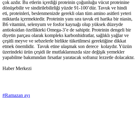
çok azdır. Bu etlerin içerdiği proteinin çoğunluğu vücut proteinine
dönüşebilir ve sindirilebilirliği yüzde 91-100’dür. Tavuk ve hindi
eti, proteinleri, beslenmenizde gerekli olan tüm amino asitleri yeteri
miktarda içermektedir. Proteinin yanı sıra tavuk eti harika bir niasin,
B6 vitamini, selenyum ve fosfor kaynağı olup yüksek düzeyde
antioksidan özellikteki Omega-3’e de sahiptir. Proteinin dengeli bir
diyetin parçası olarak kompleks karbonhidratlar, sağlıklı yağlar ve
çeşitli meyve ve sebzelerle birlikte tüketilmesi gerektiğine dikkat
etmek önemlidir. Tavuk etine ulaşmak son derece kolaydır. Yüzün
üzerindeki ürün çeşidi ile mutfaklarınızda size değişik yemekler
yapabilme bakımından fırsatlar yaratacak sofranız lezzetle dolacaktır.
Haber Merkezi
#Ramazan ayı