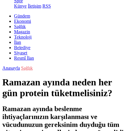
Spor
Künye
İletişim
RSS
Gündem
Ekonomi
Sağlık
Magazin
Teknoloji
İlan
Belediye
Siyaset
Resmî İlan
Anasayfa
Sağlık
Ramazan ayında neden her
gün protein tüketmelisiniz?
Ramazan ayında beslenme
ihtiyaçlarınızın karşılanması ve
vücudunuzun gereksinim duyduğu tüm