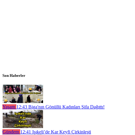
Son Haberler
Yaşam
12:43
Biga'nın Gönüllü Kadınları Şifa Dağıttı!
Gündem
12:41
Işıkeli’de Kar Keyfi Çirkinleşti