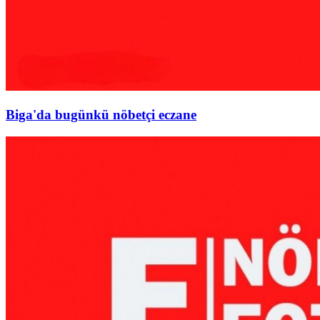
Biga'da bugünkü nöbetçi eczane