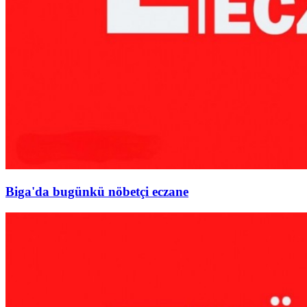
Biga'da bugünkü nöbetçi eczane