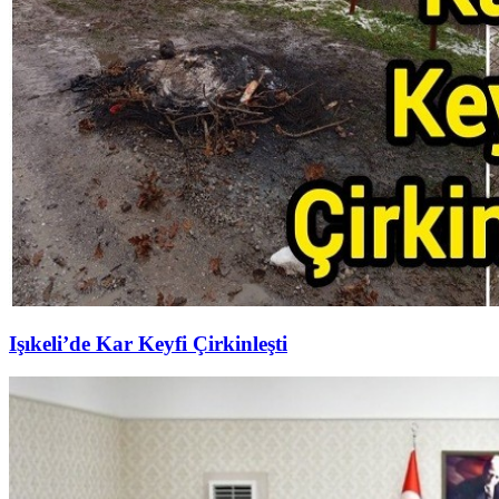
Işıkeli’de Kar Keyfi Çirkinleşti