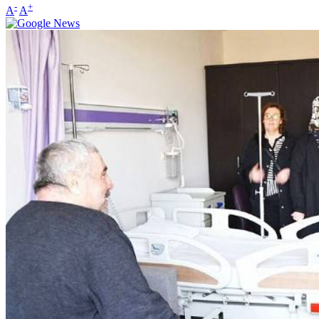
-
+
A
A