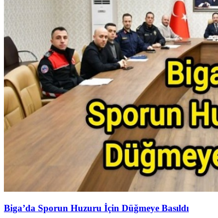
Biga’da Sporun Huzuru İçin Düğmeye Basıldı