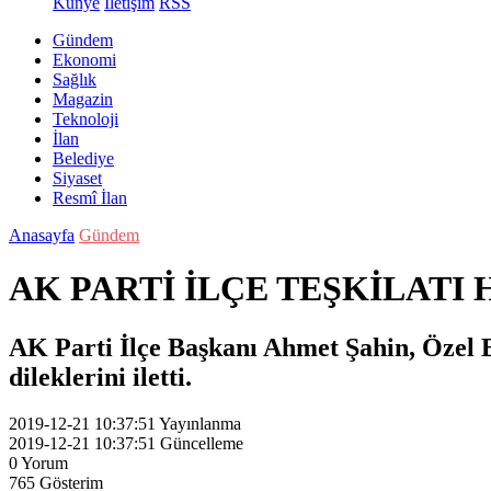
Künye
İletişim
RSS
Gündem
Ekonomi
Sağlık
Magazin
Teknoloji
İlan
Belediye
Siyaset
Resmî İlan
Anasayfa
Gündem
AK PARTİ İLÇE TEŞKİLATI 
AK Parti İlçe Başkanı Ahmet Şahin, Özel B
dileklerini iletti.
2019-12-21 10:37:51
Yayınlanma
2019-12-21 10:37:51
Güncelleme
0
Yorum
765
Gösterim