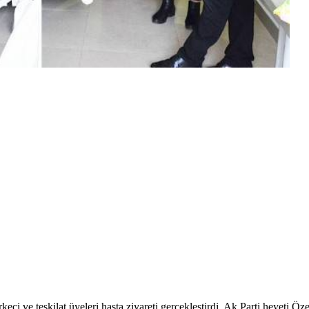
ci ve teşkilat üyeleri hasta ziyareti gerçekleştirdi. Ak Parti heyeti Öz