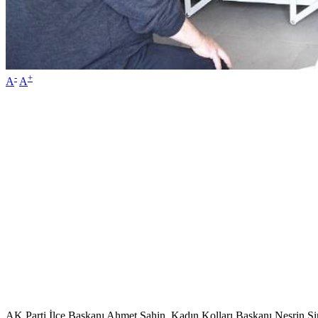
-
+
A
A
AK Parti İlçe Başkanı Ahmet Şahin, Kadın Kolları Başkanı Nesrin Sirke