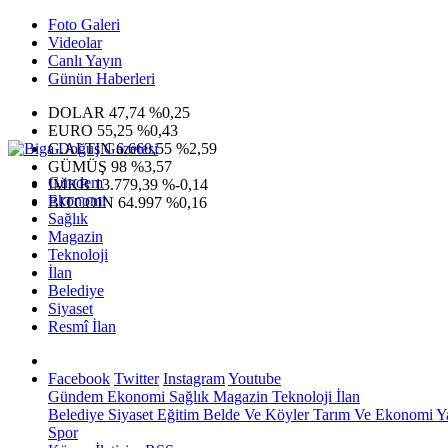
Foto Galeri
Videolar
Canlı Yayın
Günün Haberleri
DOLAR
47,74
%0,25
EURO
55,25
%0,43
G.ALTIN
6.660,55
%2,59
GÜMÜŞ
98
%3,57
Gündem
IMKB
13.779,39
%-0,14
Ekonomi
BITCOIN
64.997
%0,16
Sağlık
Magazin
Teknoloji
İlan
Belediye
Siyaset
Resmî İlan
Facebook
Twitter
Instagram
Youtube
Gündem
Ekonomi
Sağlık
Magazin
Teknoloji
İlan
Belediye
Siyaset
Eğitim
Belde Ve Köyler
Tarım Ve Ekonomi
Y
Spor