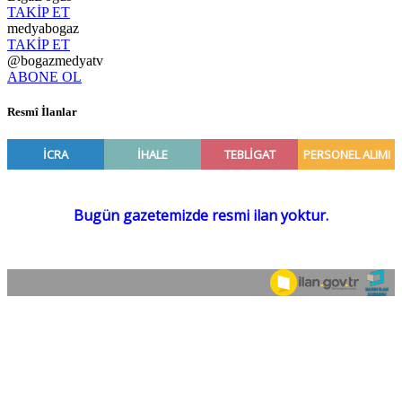
TAKİP ET
medyabogaz
TAKİP ET
@bogazmedyatv
ABONE OL
Resmî İlanlar