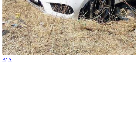
-
+
A
A