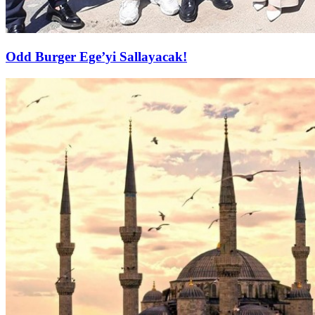
Odd Burger Ege’yi Sallayacak!