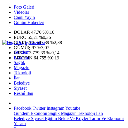
Foto Galeri
Videolar
Canlı Yayın
Günün Haberleri
DOLAR
47,70
%0,16
EURO
55,21
%0,36
G.ALTIN
6.647,39
%2,38
GÜMÜŞ
97
%3,07
Gündem
IMKB
13.779,39
%-0,14
Ekonomi
BITCOIN
64.755
%0,19
Sağlık
Magazin
Teknoloji
İlan
Belediye
Siyaset
Resmî İlan
Facebook
Twitter
Instagram
Youtube
Gündem
Ekonomi
Sağlık
Magazin
Teknoloji
İlan
Belediye
Siyaset
Eğitim
Belde Ve Köyler
Tarım Ve Ekonomi
Yaşam