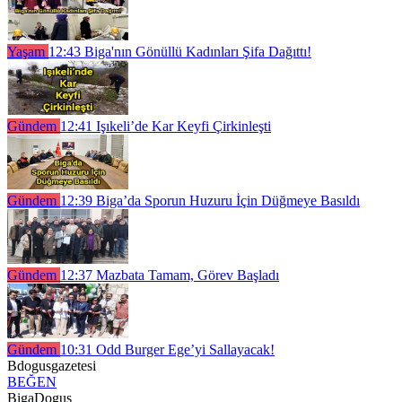
Yaşam
12:43
Biga'nın Gönüllü Kadınları Şifa Dağıttı!
Gündem
12:41
Işıkeli’de Kar Keyfi Çirkinleşti
Gündem
12:39
Biga’da Sporun Huzuru İçin Düğmeye Basıldı
Gündem
12:37
Mazbata Tamam, Görev Başladı
Gündem
10:31
Odd Burger Ege’yi Sallayacak!
Bdogusgazetesi
BEĞEN
BigaDogus