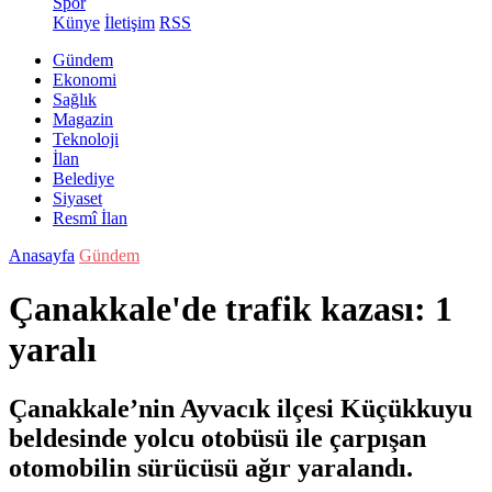
Spor
Künye
İletişim
RSS
Gündem
Ekonomi
Sağlık
Magazin
Teknoloji
İlan
Belediye
Siyaset
Resmî İlan
Anasayfa
Gündem
Çanakkale'de trafik kazası: 1
yaralı
Çanakkale’nin Ayvacık ilçesi Küçükkuyu
beldesinde yolcu otobüsü ile çarpışan
otomobilin sürücüsü ağır yaralandı.