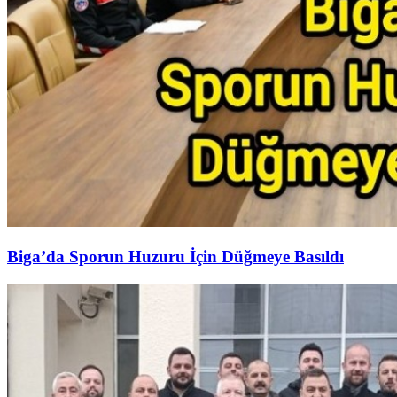
Biga’da Sporun Huzuru İçin Düğmeye Basıldı