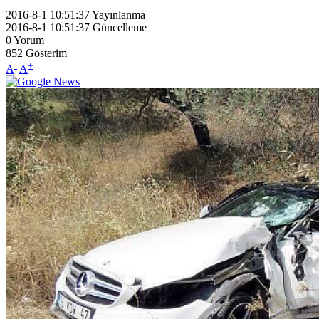
2016-8-1 10:51:37
Yayınlanma
2016-8-1 10:51:37
Güncelleme
0
Yorum
852
Gösterim
-
+
A
A