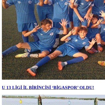
U 13 LİGİ İL BİRİNCİSİ ‘BİGASPOR’ OLDU!