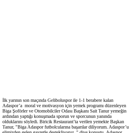
İlk yarının son maçında Geliboluspor ile 1-1 berabere kalan
Adaspor’a moral ve motivasyon için yemek programı düzenleyen
Biga Şoförler ve Otomobilciler Odası Başkanı Sait Tanur yemeğin
ardından yaptığı konuşmada sporun ve sporcunun yanında
olduklarını söyledi. Biricik Restaurant’ta verilen yemekte Başkan
Tanur, "Biga Adaspor futbolcularına başarılar diliyorum. Adaspor’u
elimizden gelen gayretle destekliyoruz. " diye konuştu. Adaspor