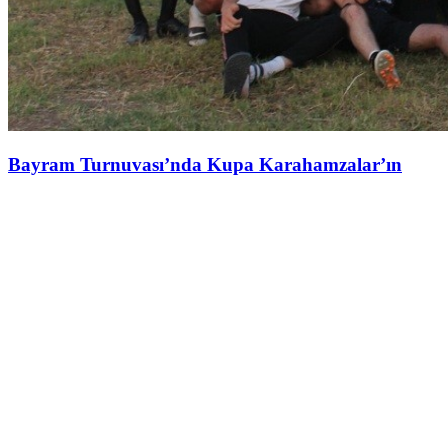
Bayram Turnuvası’nda Kupa Karahamzalar’ın