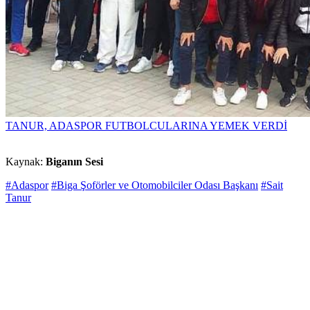
TANUR, ADASPOR FUTBOLCULARINA YEMEK VERDİ
Kaynak:
Biganın Sesi
#Adaspor
#Biga Şoförler ve Otomobilciler Odası Başkanı
#Sait
Tanur