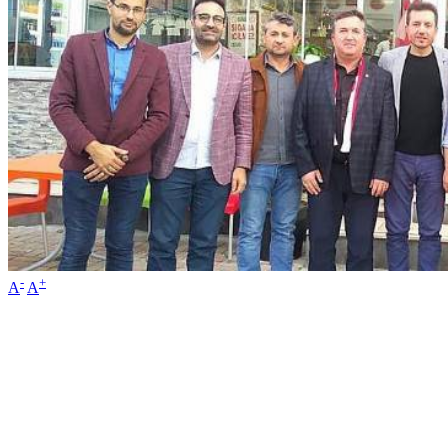
-
+
A
A