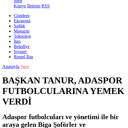
Spor
Künye
İletişim
RSS
Gündem
Ekonomi
Sağlık
Magazin
Teknoloji
İlan
Belediye
Siyaset
Resmî İlan
Anasayfa
Spor
BAŞKAN TANUR, ADASPOR
FUTBOLCULARINA YEMEK
VERDİ
Adaspor futbolcuları ve yönetimi ile bir
araya gelen Biga Şoförler ve