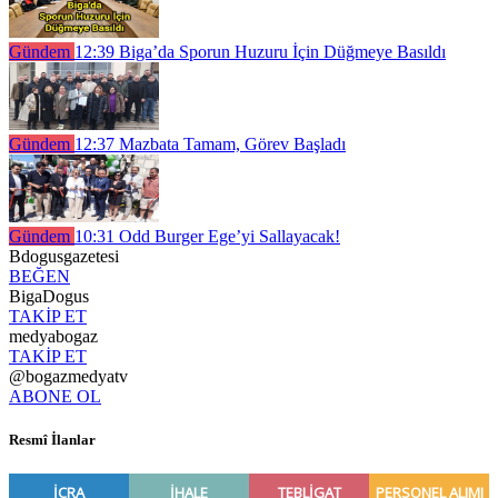
Gündem
12:39
Biga’da Sporun Huzuru İçin Düğmeye Basıldı
Gündem
12:37
Mazbata Tamam, Görev Başladı
Gündem
10:31
Odd Burger Ege’yi Sallayacak!
Bdogusgazetesi
BEĞEN
BigaDogus
TAKİP ET
medyabogaz
TAKİP ET
@bogazmedyatv
ABONE OL
Resmî İlanlar