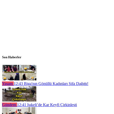
Son Haberler
Yaşam
12:43
Biga'nın Gönüllü Kadınları Şifa Dağıttı!
Gündem
12:41
Işıkeli’de Kar Keyfi Çirkinleşti