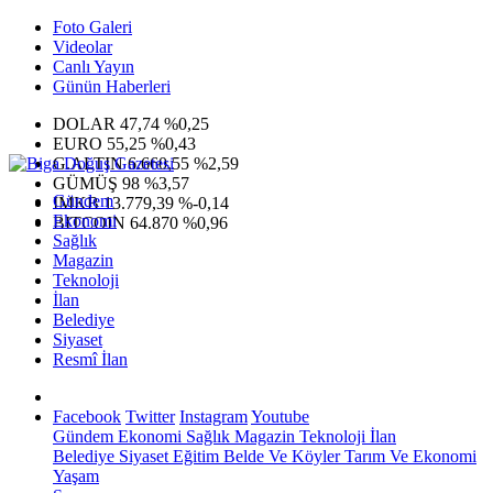
Foto Galeri
Videolar
Canlı Yayın
Günün Haberleri
DOLAR
47,74
%0,25
EURO
55,25
%0,43
G.ALTIN
6.660,55
%2,59
GÜMÜŞ
98
%3,57
Gündem
IMKB
13.779,39
%-0,14
Ekonomi
BITCOIN
64.870
%0,96
Sağlık
Magazin
Teknoloji
İlan
Belediye
Siyaset
Resmî İlan
Facebook
Twitter
Instagram
Youtube
Gündem
Ekonomi
Sağlık
Magazin
Teknoloji
İlan
Belediye
Siyaset
Eğitim
Belde Ve Köyler
Tarım Ve Ekonomi
Yaşam