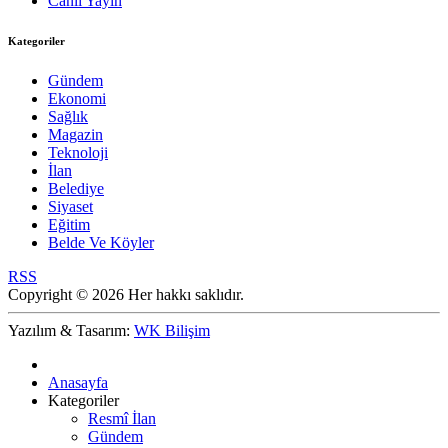
Canlı Yayın
Kategoriler
Gündem
Ekonomi
Sağlık
Magazin
Teknoloji
İlan
Belediye
Siyaset
Eğitim
Belde Ve Köyler
RSS
Copyright © 2026 Her hakkı saklıdır.
Yazılım & Tasarım:
WK Bilişim
Anasayfa
Kategoriler
Resmî İlan
Gündem