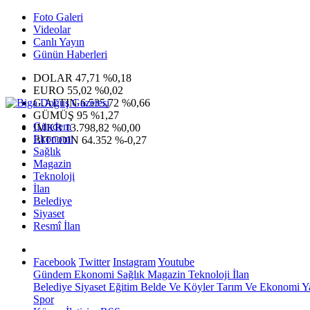
Foto Galeri
Videolar
Canlı Yayın
Günün Haberleri
DOLAR
47,71
%0,18
EURO
55,02
%0,02
G.ALTIN
6.535,72
%0,66
GÜMÜŞ
95
%1,27
Gündem
IMKB
13.798,82
%0,00
Ekonomi
BITCOIN
64.352
%-0,27
Sağlık
Magazin
Teknoloji
İlan
Belediye
Siyaset
Resmî İlan
Facebook
Twitter
Instagram
Youtube
Gündem
Ekonomi
Sağlık
Magazin
Teknoloji
İlan
Belediye
Siyaset
Eğitim
Belde Ve Köyler
Tarım Ve Ekonomi
Y
Spor