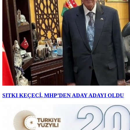
SITKI KEÇECİ, MHP’DEN ADAY ADAYI OLDU