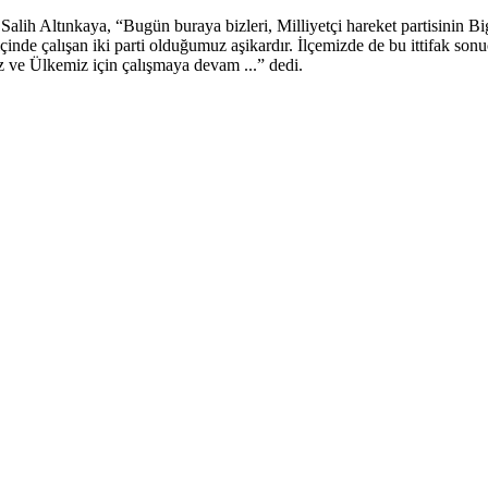
h Altınkaya, “Bugün buraya bizleri, Milliyetçi hareket partisinin Biga 
çinde çalışan iki parti olduğumuz aşikardır. İlçemizde de bu ittifak so
z ve Ülkemiz için çalışmaya devam ...” dedi.