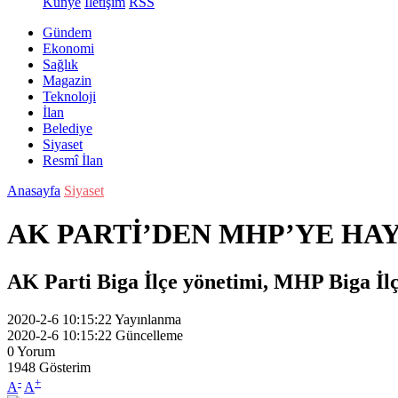
Künye
İletişim
RSS
Gündem
Ekonomi
Sağlık
Magazin
Teknoloji
İlan
Belediye
Siyaset
Resmî İlan
Anasayfa
Siyaset
AK PARTİ’DEN MHP’YE HAY
AK Parti Biga İlçe yönetimi, MHP Biga İlçe 
2020-2-6 10:15:22
Yayınlanma
2020-2-6 10:15:22
Güncelleme
0
Yorum
1948
Gösterim
-
+
A
A