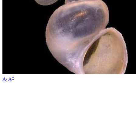
-
+
A
A