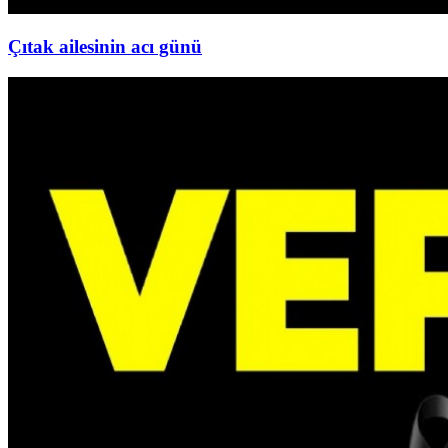
Çıtak ailesinin acı günü