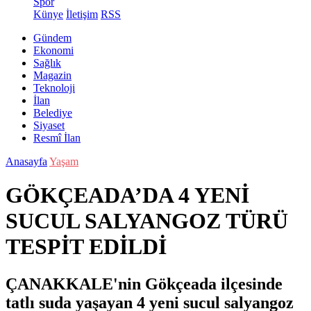
Spor
Künye
İletişim
RSS
Gündem
Ekonomi
Sağlık
Magazin
Teknoloji
İlan
Belediye
Siyaset
Resmî İlan
Anasayfa
Yaşam
GÖKÇEADA’DA 4 YENİ
SUCUL SALYANGOZ TÜRÜ
TESPİT EDİLDİ
ÇANAKKALE'nin Gökçeada ilçesinde
tatlı suda yaşayan 4 yeni sucul salyangoz