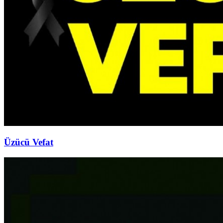
Üzücü Vefat