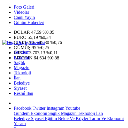
Foto Galeri
Videolar
Canlı Yayın
Günün Haberleri
DOLAR
47,59
%0,05
EURO
55,19
%0,34
G.ALTIN
6.545,30
%0,76
GÜMÜŞ
95
%0,25
Gündem
IMKB
13.703,13
%0,11
Ekonomi
BITCOIN
64.634
%0,88
Sağlık
Magazin
Teknoloji
İlan
Belediye
Siyaset
Resmî İlan
Facebook
Twitter
Instagram
Youtube
Gündem
Ekonomi
Sağlık
Magazin
Teknoloji
İlan
Belediye
Siyaset
Eğitim
Belde Ve Köyler
Tarım Ve Ekonomi
Yaşam