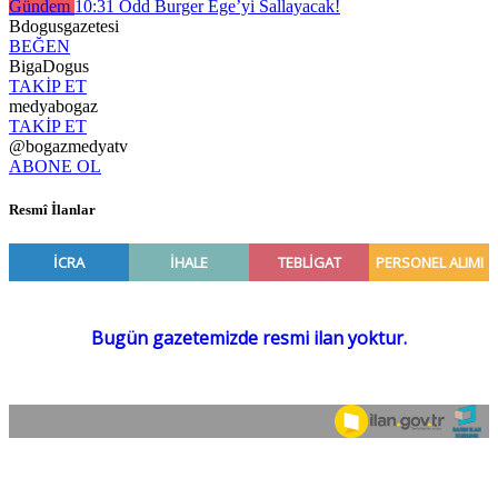
Gündem
10:31
Odd Burger Ege’yi Sallayacak!
Bdogusgazetesi
BEĞEN
BigaDogus
TAKİP ET
medyabogaz
TAKİP ET
@bogazmedyatv
ABONE OL
Resmî İlanlar