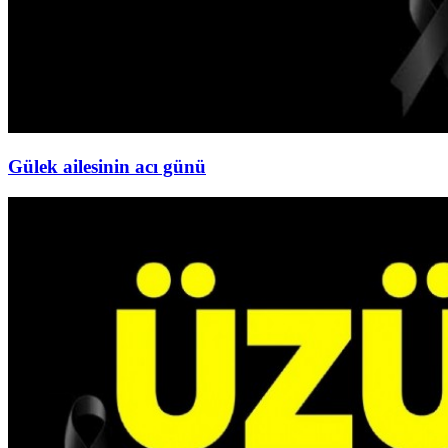
Gülek ailesinin acı günü