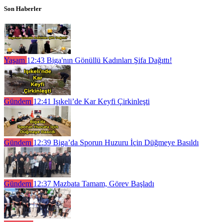
Son Haberler
Yaşam
12:43
Biga'nın Gönüllü Kadınları Şifa Dağıttı!
Gündem
12:41
Işıkeli’de Kar Keyfi Çirkinleşti
Gündem
12:39
Biga’da Sporun Huzuru İçin Düğmeye Basıldı
Gündem
12:37
Mazbata Tamam, Görev Başladı