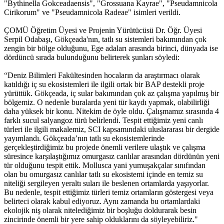
"Bythinella Gokceadaensis", "Grossuana Kayrae", "Pseudamnicola
Cirikorum" ve "Pseudamnicola Radeae" isimleri verildi.
ÇOMÜ Öğretim Üyesi ve Projenin Yürütücüsü Dr. Öğr. Üyesi
Serpil Odabaşı, Gökçeada'nın, tatlı su sistemleri bakımından çok
zengin bir bölge olduğunu, Ege adaları arasında birinci, dünyada ise
dördüncü sırada bulunduğunu belirterek şunları söyledi:
“Deniz Bilimleri Fakültesinden hocaların da araştırmacı olarak
katıldığı iç su ekosistemleri ile ilgili ortak bir BAP destekli proje
yürüttük. Gökçeada, iç sular bakımından çok az çalışma yapılmış bir
bölgemiz. O nedenle buralarda yeni tür kaydı yapmak, olabilirliği
daha yüksek bir konu. Nitekim de öyle oldu. Çalışmamız sırasında 4
farklı sucul salyangoz türü belirlendi. Tespit ettiğimiz yeni canlı
türleri ile ilgili makalemiz, SCI kapsamındaki uluslararası bir dergide
yayımlandı. Gökçeada’nın tatlı su ekosistemlerinde
gerçekleştirdiğimiz bu projede önemli verilere ulaştık ve çalışma
süresince karşılaştığımız omurgasız canlılar arasından dördünün yeni
tür olduğunu tespit ettik. Mollusca yani yumuşakçalar sınıfından
olan bu omurgasız canlılar tatlı su ekosistemi içinde en temiz su
niteliği sergileyen yeraltı suları ile beslenen ortamlarda yaşıyorlar.
Bu nedenle, tespit ettiğimiz türleri temiz ortamların göstergesi veya
belirteci olarak kabul ediyoruz. Aynı zamanda bu ortamlardaki
ekolojik niş olarak nitelediğimiz bir boşluğu doldurarak besin
zincirinde önemli bir yere sahip olduklarını da söyleyebiliriz."