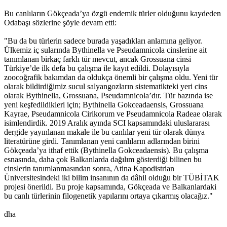
Bu canlıların Gökçeada’ya özgü endemik türler olduğunu kaydeden
Odabaşı sözlerine şöyle devam etti:
"Bu da bu türlerin sadece burada yaşadıkları anlamına geliyor.
Ülkemiz iç sularında Bythinella ve Pseudamnicola cinslerine ait
tanımlanan birkaç farklı tür mevcut, ancak Grossuana cinsi
Türkiye’de ilk defa bu çalışma ile kayıt edildi. Dolayısıyla
zoocoğrafik bakımdan da oldukça önemli bir çalışma oldu. Yeni tür
olarak bildirdiğimiz sucul salyangozların sistematikteki yeri cins
olarak Bythinella, Grossuana, Pseudamnicola’dır. Tür bazında ise
yeni keşfedildikleri için; Bythinella Gokceadaensis, Grossuana
Kayrae, Pseudamnicola Cirikorum ve Pseudamnicola Radeae olarak
isimlendirdik. 2019 Aralık ayında SCI kapsamındaki uluslararası
dergide yayınlanan makale ile bu canlılar yeni tür olarak dünya
literatürüne girdi. Tanımlanan yeni canlıların adlarından birini
Gökçeada’ya ithaf ettik (Bythinella Gokceadaensis). Bu çalışma
esnasında, daha çok Balkanlarda dağılım gösterdiği bilinen bu
cinslerin tanımlanmasından sonra, Atina Kapodistrian
Üniversitesindeki iki bilim insanının da dâhil olduğu bir TÜBİTAK
projesi önerildi. Bu proje kapsamında, Gökçeada ve Balkanlardaki
bu canlı türlerinin filogenetik yapılarını ortaya çıkarmış olacağız."
dha