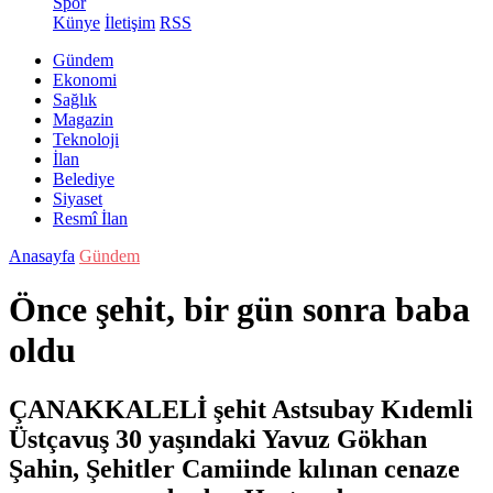
Spor
Künye
İletişim
RSS
Gündem
Ekonomi
Sağlık
Magazin
Teknoloji
İlan
Belediye
Siyaset
Resmî İlan
Anasayfa
Gündem
Önce şehit, bir gün sonra baba
oldu
ÇANAKKALELİ şehit Astsubay Kıdemli
Üstçavuş 30 yaşındaki Yavuz Gökhan
Şahin, Şehitler Camiinde kılınan cenaze