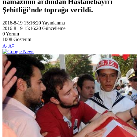
namazının ardından Hastanebayırı
Şehitliği’nde toprağa verildi.
2016-8-19 15:16:20
Yayınlanma
2016-8-19 15:16:20
Güncelleme
0
Yorum
1008
Gösterim
-
+
A
A