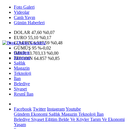
Foto Galeri
Videolar
Canlı Yayın
Günün Haberleri
DOLAR
47,60
%0,07
EURO
55,10
%0,17
G.ALTIN
6.527,59
%0,48
GÜMÜŞ
95
%-0,02
Gündem
IMKB
13.703,13
%0,00
Ekonomi
BITCOIN
64.857
%0,85
Sağlık
Magazin
Teknoloji
İlan
Belediye
Siyaset
Resmî İlan
Facebook
Twitter
Instagram
Youtube
Gündem
Ekonomi
Sağlık
Magazin
Teknoloji
İlan
Belediye
Siyaset
Eğitim
Belde Ve Köyler
Tarım Ve Ekonomi
Yaşam