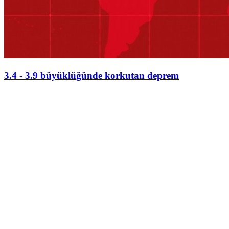
3.4 - 3.9 büyüklüğünde korkutan deprem