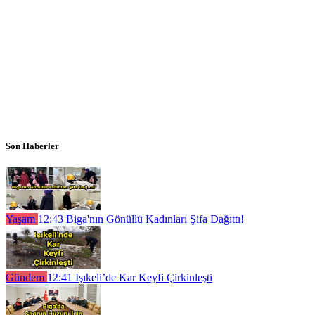
Son Haberler
Yaşam
12:43
Biga'nın Gönüllü Kadınları Şifa Dağıttı!
Gündem
12:41
Işıkeli’de Kar Keyfi Çirkinleşti