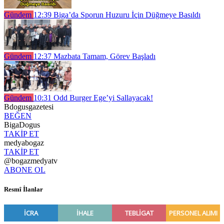
Gündem
12:39
Biga’da Sporun Huzuru İçin Düğmeye Basıldı
Gündem
12:37
Mazbata Tamam, Görev Başladı
Gündem
10:31
Odd Burger Ege’yi Sallayacak!
Bdogusgazetesi
BEĞEN
BigaDogus
TAKİP ET
medyabogaz
TAKİP ET
@bogazmedyatv
ABONE OL
Resmî İlanlar