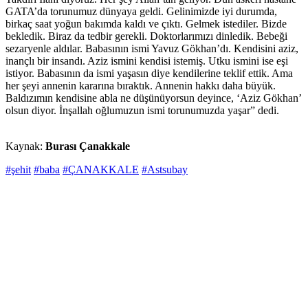
GATA’da torunumuz dünyaya geldi. Gelinimizde iyi durumda,
birkaç saat yoğun bakımda kaldı ve çıktı. Gelmek istediler. Bizde
bekledik. Biraz da tedbir gerekli. Doktorlarımızı dinledik. Bebeği
sezaryenle aldılar. Babasının ismi Yavuz Gökhan’dı. Kendisini aziz,
inançlı bir insandı. Aziz ismini kendisi istemiş. Utku ismini ise eşi
istiyor. Babasının da ismi yaşasın diye kendilerine teklif ettik. Ama
her şeyi annenin kararına bıraktık. Annenin hakkı daha büyük.
Baldızımın kendisine abla ne düşünüyorsun deyince, ‘Aziz Gökhan’
olsun diyor. İnşallah oğlumuzun ismi torunumuzda yaşar” dedi.
Kaynak:
Burası Çanakkale
#şehit
#baba
#ÇANAKKALE
#Astsubay