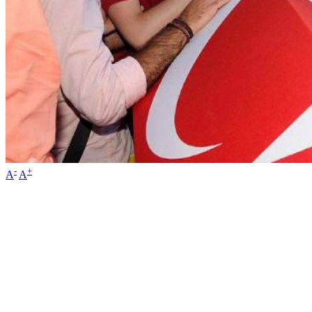
-
+
A
A