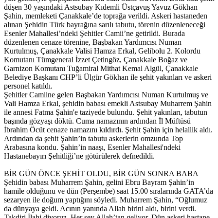
düşen 30 yaşındaki Astsubay Kıdemli Üstçavuş Yavuz Gökhan
Şahin, memleketi Çanakkale’de toprağa verildi. Askeri hastaneden
alınan Şehidin Türk bayrağına sarılı tabutu, törenin düzenleneceği
Esenler Mahallesi’ndeki Şehitler Camii’ne getirildi. Burada
düzenlenen cenaze törenine, Başbakan Yardımcısı Numan
Kurtulmuş, Çanakkale Valisi Hamza Erkal, Gelibolu 2. Kolordu
Komutanı Tümgeneral İzzet Çetingöz, Çanakkale Boğaz ve
Garnizon Komutanı Tuğamiral Mithat Kemal Algül, Çanakkale
Belediye Başkanı CHP’li Ülgür Gökhan ile şehit yakınları ve askeri
personel katıldı.
Şehitler Camiine gelen Başbakan Yardımcısı Numan Kurtulmuş ve
Vali Hamza Erkal, şehidin babası emekli Astsubay Muharrem Şahin
ile annesi Fatma Şahin'e taziyede bulundu. Şehit yakınları, tabutun
başında gözyaşı döktü. Cuma namazının ardından İl Müftüsü
İbrahim Öcüt cenaze namazını kıldırdı. Şehit Şahin için helallik aldı.
Ardından da şehit Şahin’in tabutu askerlerin omzunda Top
Arabasına kondu. Şahin’in naaşı, Esenler Mahallesi'ndeki
Hastanebayırı Şehitliği’ne götürülerek defnedildi.
BİR GÜN ÖNCE ŞEHİT OLDU, BİR GÜN SONRA BABA
Şehidin babası Muharrem Şahin, gelini Ebru Bayram Şahin’in
hamile olduğunu ve dün (Perşembe) saat 15.00 sıralarında GATA’da
sezaryen ile doğum yaptığını söyledi. Muharrem Şahin, “Oğlumuz
da dünyaya geldi. Acının yanında Allah birini aldı, birini verdi.
Takdiri İlahi diyoruz. Her şey Allah’tan geliyor. Dün askeri hastane