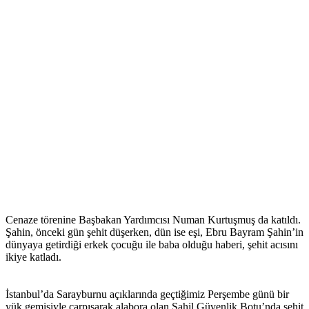
Cenaze törenine Başbakan Yardımcısı Numan Kurtuşmuş da katıldı.
Şahin, önceki gün şehit düşerken, dün ise eşi, Ebru Bayram Şahin’in
dünyaya getirdiği erkek çocuğu ile baba olduğu haberi, şehit acısını
ikiye katladı.
İstanbul’da Sarayburnu açıklarında geçtiğimiz Perşembe günü bir
yük gemisiyle çarpışarak alabora olan Sahil Güvenlik Botu’nda şehit