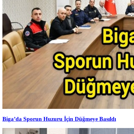
Biga’da Sporun Huzuru İçin Düğmeye Basıldı