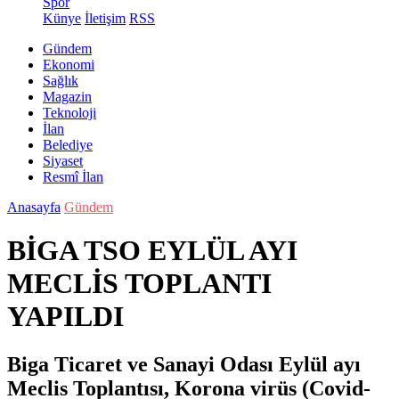
Spor
Künye
İletişim
RSS
Gündem
Ekonomi
Sağlık
Magazin
Teknoloji
İlan
Belediye
Siyaset
Resmî İlan
Anasayfa
Gündem
BİGA TSO EYLÜL AYI
MECLİS TOPLANTI
YAPILDI
Biga Ticaret ve Sanayi Odası Eylül ayı
Meclis Toplantısı, Korona virüs (Covid-