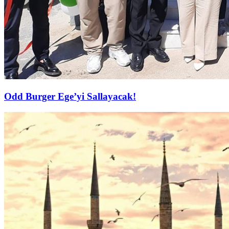
Odd Burger Ege’yi Sallayacak!