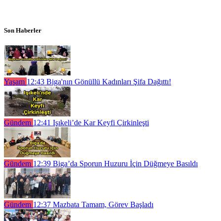
Son Haberler
Yaşam
12:43
Biga'nın Gönüllü Kadınları Şifa Dağıttı!
Gündem
12:41
Işıkeli’de Kar Keyfi Çirkinleşti
Gündem
12:39
Biga’da Sporun Huzuru İçin Düğmeye Basıldı
Gündem
12:37
Mazbata Tamam, Görev Başladı