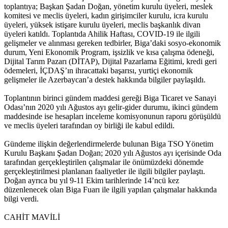
toplantıya; Başkan Şadan Doğan, yönetim kurulu üyeleri, meslek
komitesi ve meclis üyeleri, kadın girişimciler kurulu, icra kurulu
üyeleri, yüksek istişare kurulu üyeleri, meclis başkanlık divan
üyeleri katıldı. Toplantıda Ahilik Haftası, COVID-19 ile ilgili
gelişmeler ve alınması gereken tedbirler, Biga’daki sosyo-ekonomik
durum, Yeni Ekonomik Program, işsizlik ve kısa çalışma ödeneği,
Dijital Tarım Pazarı (DİTAP), Dijital Pazarlama Eğitimi, kredi geri
ödemeleri, İÇDAŞ’ın ihracattaki başarısı, yurtiçi ekonomik
gelişmeler ile Azerbaycan’a destek hakkında bilgiler paylaşıldı.
Toplantının birinci gündem maddesi gereği Biga Ticaret ve Sanayi
Odası’nın 2020 yılı Ağustos ayı gelir-gider durumu, ikinci gündem
maddesinde ise hesapları inceleme komisyonunun raporu görüşüldü
ve meclis üyeleri tarafından oy birliği ile kabul edildi.
Gündeme ilişkin değerlendirmelerde bulunan Biga TSO Yönetim
Kurulu Başkanı Şadan Doğan; 2020 yılı Ağustos ayı içerisinde Oda
tarafından gerçekleştirilen çalışmalar ile önümüzdeki dönemde
gerçekleştirilmesi planlanan faaliyetler ile ilgili bilgiler paylaştı.
Doğan ayrıca bu yıl 9-11 Ekim tarihlerinde 14’ncü kez
düzenlenecek olan Biga Fuarı ile ilgili yapılan çalışmalar hakkında
bilgi verdi.
CAHİT MAVİLİ