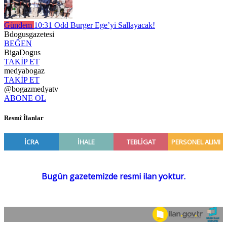
Gündem
10:31
Odd Burger Ege’yi Sallayacak!
Bdogusgazetesi
BEĞEN
BigaDogus
TAKİP ET
medyabogaz
TAKİP ET
@bogazmedyatv
ABONE OL
Resmî İlanlar