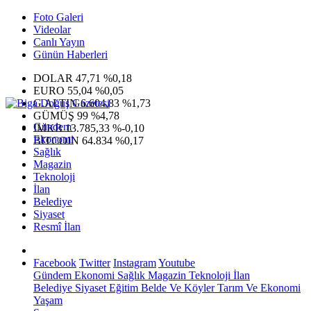
Foto Galeri
Videolar
Canlı Yayın
Günün Haberleri
DOLAR
47,71
%0,18
EURO
55,04
%0,05
G.ALTIN
6.604,83
%1,73
GÜMÜŞ
99
%4,78
Gündem
IMKB
13.785,33
%-0,10
Ekonomi
BITCOIN
64.834
%0,17
Sağlık
Magazin
Teknoloji
İlan
Belediye
Siyaset
Resmî İlan
Facebook
Twitter
Instagram
Youtube
Gündem
Ekonomi
Sağlık
Magazin
Teknoloji
İlan
Belediye
Siyaset
Eğitim
Belde Ve Köyler
Tarım Ve Ekonomi
Yaşam