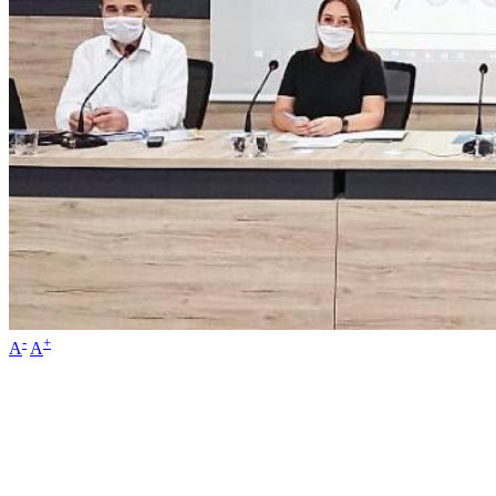
-
+
A
A