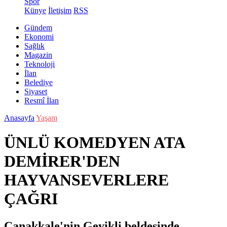
Spor
Künye
İletişim
RSS
Gündem
Ekonomi
Sağlık
Magazin
Teknoloji
İlan
Belediye
Siyaset
Resmî İlan
Anasayfa
Yaşam
ÜNLÜ KOMEDYEN ATA
DEMİRER'DEN
HAYVANSEVERLERE
ÇAĞRI
Çanakkale'nin Geyikli beldesinde