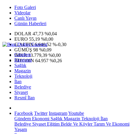
Foto Galeri
Videolar
Canlı Yayın
Günün Haberleri
DOLAR
47,73
%0,04
EURO
55,19
%0,00
G.ALTIN
6.640,52
%-0,30
GÜMÜŞ
98
%0,09
Gündem
IMKB
13.779,39
%0,00
Ekonomi
BITCOIN
64.957
%0,26
Sağlık
Magazin
Teknoloji
İlan
Belediye
Siyaset
Resmî İlan
Facebook
Twitter
Instagram
Youtube
Gündem
Ekonomi
Sağlık
Magazin
Teknoloji
İlan
Belediye
Siyaset
Eğitim
Belde Ve Köyler
Tarım Ve Ekonomi
Yaşam