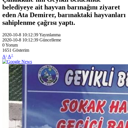
belediyeye ait hayvan barınağını ziyaret
eden Ata Demirer, barınaktaki hayvanları
sahiplenme çağrısı yaptı.
2020-10-8 10:12:39
Yayınlanma
2020-10-8 10:12:39
Güncelleme
0
Yorum
1651
Gösterim
-
+
A
A