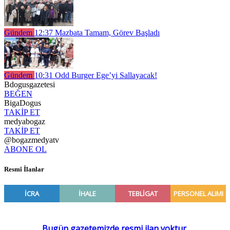
Gündem
12:37
Mazbata Tamam, Görev Başladı
Gündem
10:31
Odd Burger Ege’yi Sallayacak!
Bdogusgazetesi
BEĞEN
BigaDogus
TAKİP ET
medyabogaz
TAKİP ET
@bogazmedyatv
ABONE OL
Resmî İlanlar