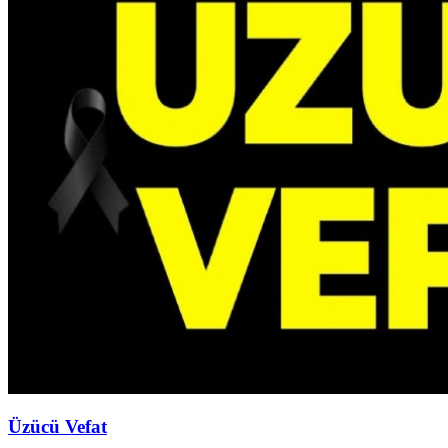
Üzücü Vefat