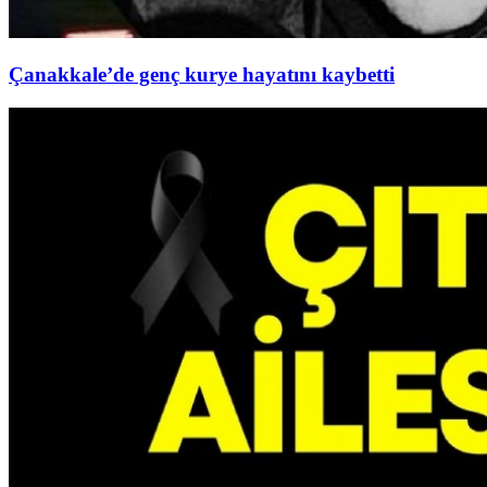
Çanakkale’de genç kurye hayatını kaybetti