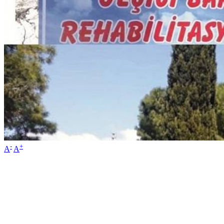
-
+
A
A