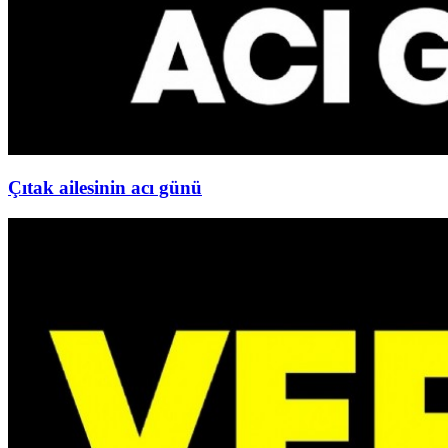
Çıtak ailesinin acı günü