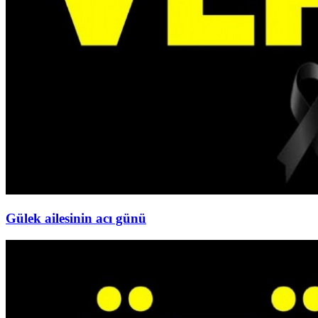
Gülek ailesinin acı günü