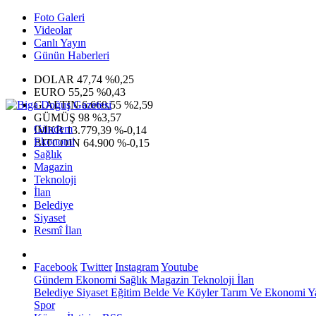
Foto Galeri
Videolar
Canlı Yayın
Günün Haberleri
DOLAR
47,74
%0,25
EURO
55,25
%0,43
G.ALTIN
6.660,55
%2,59
GÜMÜŞ
98
%3,57
Gündem
IMKB
13.779,39
%-0,14
Ekonomi
BITCOIN
64.900
%-0,15
Sağlık
Magazin
Teknoloji
İlan
Belediye
Siyaset
Resmî İlan
Facebook
Twitter
Instagram
Youtube
Gündem
Ekonomi
Sağlık
Magazin
Teknoloji
İlan
Belediye
Siyaset
Eğitim
Belde Ve Köyler
Tarım Ve Ekonomi
Y
Spor