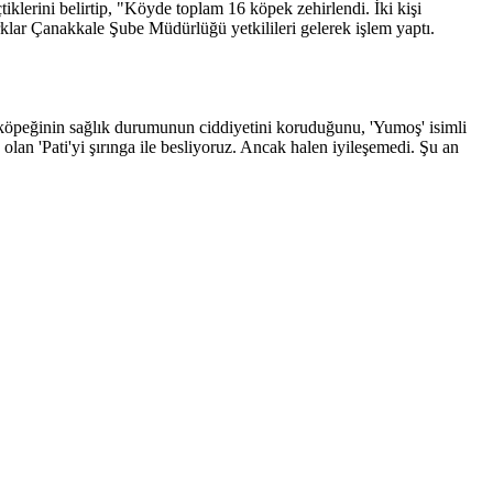
erini belirtip, "Köyde toplam 16 köpek zehirlendi. İki kişi
arklar Çanakkale Şube Müdürlüğü yetkilileri gelerek işlem yaptı.
 köpeğinin sağlık durumunun ciddiyetini koruduğunu, 'Yumoş' isimli
lan 'Pati'yi şırınga ile besliyoruz. Ancak halen iyileşemedi. Şu an