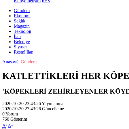
Künye
İletişim
RSS
Gündem
Ekonomi
Sağlık
Magazin
Teknoloji
İlan
Belediye
Siyaset
Resmî İlan
Anasayfa
Gündem
KATLETTİKLERİ HER KÖPEK
'KÖPEKLERİ ZEHİRLEYENLER KÖYD
2020-10-20 23:43:26
Yayınlanma
2020-10-20 23:43:26
Güncelleme
0
Yorum
760
Gösterim
-
+
A
A