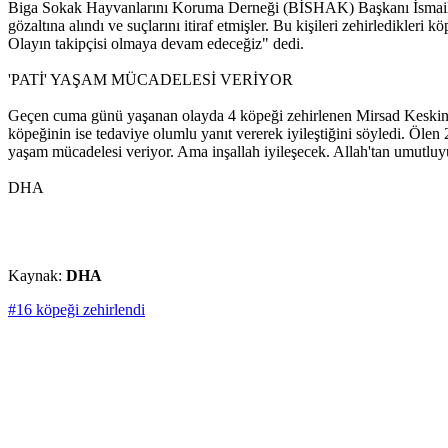
Biga Sokak Hayvanlarını Koruma Derneği (BİSHAK) Başkanı İsmail Hakk
gözaltına alındı ve suçlarını itiraf etmişler. Bu kişileri zehirledikl
Olayın takipçisi olmaya devam edeceğiz" dedi.
'PATİ' YAŞAM MÜCADELESİ VERİYOR
Geçen cuma günü yaşanan olayda 4 köpeği zehirlenen Mirsad Keskiner i
köpeğinin ise tedaviye olumlu yanıt vererek iyileştiğini söyledi. Ölen
yaşam mücadelesi veriyor. Ama inşallah iyileşecek. Allah'tan umutlu
DHA
Kaynak:
DHA
#16 köpeği zehirlendi