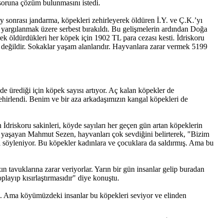
, soruna çözüm bulunmasını istedi.
y sonrası jandarma, köpekleri zehirleyerek öldüren İ.Y. ve Ç.K.’yı
suz yargılanmak üzere serbest bırakıldı. Bu gelişmelerin ardından Doğa
 öldürdükleri her köpek için 1902 TL para cezası kesti. İdriskoru
eğildir. Sokaklar yaşam alanlarıdır. Hayvanlara zarar vermek 5199
 ürediği için köpek sayısı artıyor. Aç kalan köpekler de
zehirlendi. Benim ve bir aza arkadaşımızın kangal köpekleri de
 İdriskoru sakinleri, köyde sayıları her geçen gün artan köpeklerin
nde yaşayan Mahmut Sezen, hayvanları çok sevdiğini belirterek, "Bizim
ği söyleniyor. Bu köpekler kadınlara ve çocuklara da saldırmış. Ama bu
avuklarına zarar veriyorlar. Yarın bir gün insanlar gelip buradan
layıp kısırlaştırmasıdır" diye konuştu.
ğil. Ama köyümüzdeki insanlar bu köpekleri seviyor ve elinden