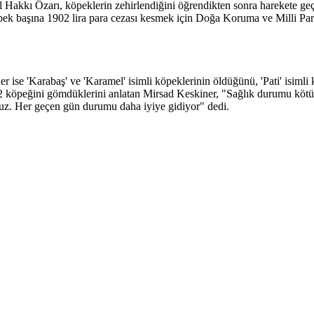
ı Özarı, köpeklerin zehirlendiğini öğrendikten sonra harekete geçtikl
eri köpek başına 1902 lira para cezası kesmek için Doğa Koruma ve Milli P
se 'Karabaş' ve 'Karamel' isimli köpeklerinin öldüğünü, 'Pati' isimli
 2 köpeğini gömdüklerini anlatan Mirsad Keskiner, "Sağlık durumu kötü o
yuz. Her geçen gün durumu daha iyiye gidiyor" dedi.