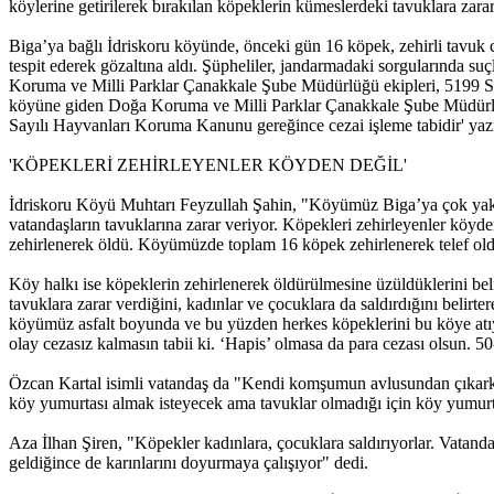
köylerine getirilerek bırakılan köpeklerin kümeslerdeki tavuklara zarar
Biga’ya bağlı İdriskoru köyünde, önceki gün 16 köpek, zehirli tavuk c
tespit ederek gözaltına aldı. Şüpheliler, jandarmadaki sorgularında suç
Koruma ve Milli Parklar Çanakkale Şube Müdürlüğü ekipleri, 5199 Say
köyüne giden Doğa Koruma ve Milli Parklar Çanakkale Şube Müdürlüğü
Sayılı Hayvanları Koruma Kanunu gereğince cezai işleme tabidir' yazılı
'KÖPEKLERİ ZEHİRLEYENLER KÖYDEN DEĞİL'
İdriskoru Köyü Muhtarı Feyzullah Şahin, "Köyümüz Biga’ya çok yakın o
vatandaşların tavuklarına zarar veriyor. Köpekleri zehirleyenler köyde
zehirlenerek öldü. Köyümüzde toplam 16 köpek zehirlenerek telef oldu
Köy halkı ise köpeklerin zehirlenerek öldürülmesine üzüldüklerini bel
tavuklara zarar verdiğini, kadınlar ve çocuklara da saldırdığını belir
köyümüz asfalt boyunda ve bu yüzden herkes köpeklerini bu köye atıyor
olay cezasız kalmasın tabii ki. ‘Hapis’ olmasa da para cezası olsun. 50
Özcan Kartal isimli vatandaş da "Kendi komşumun avlusundan çıkarken
köy yumurtası almak isteyecek ama tavuklar olmadığı için köy yumurta
Aza İlhan Şiren, "Köpekler kadınlara, çocuklara saldırıyorlar. Vatand
geldiğince de karınlarını doyurmaya çalışıyor" dedi.