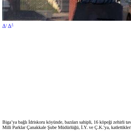
-
+
A
A
Biga’ya bağlı İdriskoru köyünde, bazıları sahipli, 16 köpeği zehirli t
Milli Parklar Çanakkale Şube Müdürlüğü, İ.Y. ve Ç.K.'ya, katlettikler