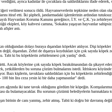
 verdiğini, ayrıca kadınlar ile çocuklara da saldırdıklarını ifade ederek
iğeri verilmesi sonucu öldü. Hayvanseverlerin tepkisine neden olan ola
larını itiraf etti. İki şüpheli, jandarmadaki işlemlerinin ardından tutuk
ılı Hayvanları Koruma Kanunu gereğince, İ.Y. ve Ç.K.’ya zehirleyerek
 ekipleri, köy kahvesi camına, 'Sokakta yaşayan hayvanlar sahipsiz d
 afişler astı.
lduğundan dolayı buraya dışarıdan köpekler atılıyor. Dişi köpekler de
n değil, dışarıdan. Zehri de dışarıya koydukları için çok sayıda köpek 
. Tabi ki bu köpeklerin zehirlenmesi çok yanlış" dedi.
irtti. Ancak köylerine çok sayıda köpek bırakılmasından da şikayet eden
terek, yetkililerden bu soruna çözüm bulmalarını istedi. İdriskoru köyü
. Bazı kişilerin, tavuklara saldırdıkları için bu köpeklerin zehirlendi
- 100 bin lira ceza yesin ki bir daha yapmasınlar" dedi.
 ağzında iki tane tavuk olduğunu gördüm bir köpeğin. Komşularımızın t
sı da bulamayacaklar. Bu sorunun çözümü belediyelerin barınaklara top
aşın birinin de canı yanmış, zehir atmış. Tabii ki doğru bir davranış de