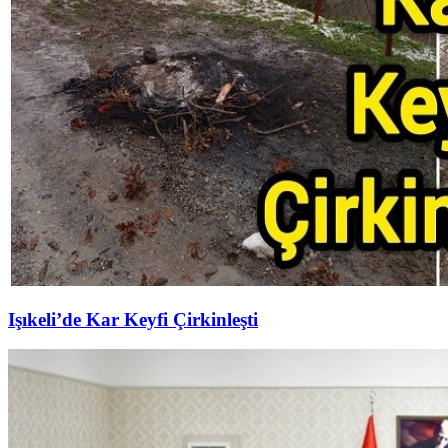
Işıkeli’de Kar Keyfi Çirkinleşti