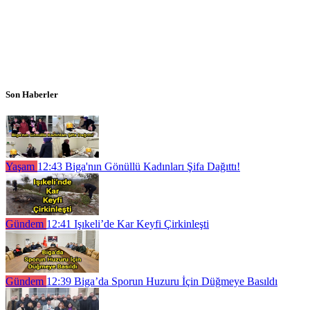
Son Haberler
Yaşam
12:43
Biga'nın Gönüllü Kadınları Şifa Dağıttı!
Gündem
12:41
Işıkeli’de Kar Keyfi Çirkinleşti
Gündem
12:39
Biga’da Sporun Huzuru İçin Düğmeye Basıldı