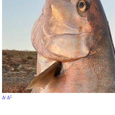
-
+
A
A