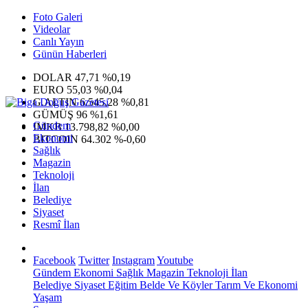
Foto Galeri
Videolar
Canlı Yayın
Günün Haberleri
DOLAR
47,71
%0,19
EURO
55,03
%0,04
G.ALTIN
6.545,28
%0,81
GÜMÜŞ
96
%1,61
Gündem
IMKB
13.798,82
%0,00
Ekonomi
BITCOIN
64.302
%-0,60
Sağlık
Magazin
Teknoloji
İlan
Belediye
Siyaset
Resmî İlan
Facebook
Twitter
Instagram
Youtube
Gündem
Ekonomi
Sağlık
Magazin
Teknoloji
İlan
Belediye
Siyaset
Eğitim
Belde Ve Köyler
Tarım Ve Ekonomi
Yaşam