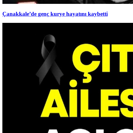
Çanakkale’de genç kurye hayatını kaybetti