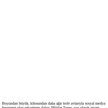
Boyundan büyük, kilosundan daha ağır trofe avlarıyla sosyal medya
fenomeni olan rekortmen dalgıç Müjdat Turan, son olarak geçen