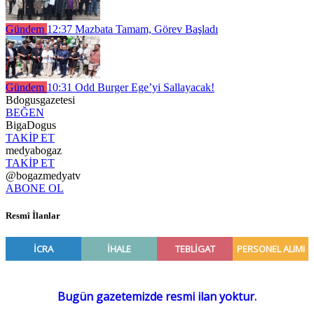
Gündem
12:37
Mazbata Tamam, Görev Başladı
Gündem
10:31
Odd Burger Ege’yi Sallayacak!
Bdogusgazetesi
BEĞEN
BigaDogus
TAKİP ET
medyabogaz
TAKİP ET
@bogazmedyatv
ABONE OL
Resmî İlanlar