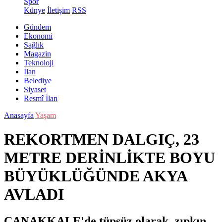
Spor
Künye
İletişim
RSS
Gündem
Ekonomi
Sağlık
Magazin
Teknoloji
İlan
Belediye
Siyaset
Resmî İlan
Anasayfa
Yaşam
REKORTMEN DALGIÇ, 23
METRE DERİNLİKTE BOYU
BÜYÜKLÜĞÜNDE AKYA
AVLADI
ÇANAKKALE'de tüpsüz olarak, zıpkın