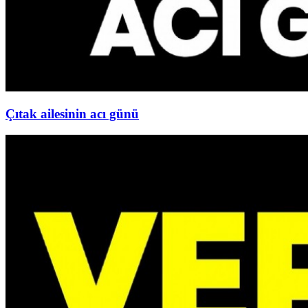
Çıtak ailesinin acı günü