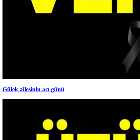
Gülek ailesinin acı günü