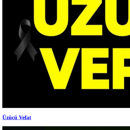
Üzücü Vefat