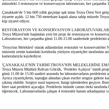
müzedeki 3 restorasyon ve konservasyon laboratuvarı, her çarşamba 11.00
Çanakkale'de 5 bin 600 yıllık geçmişe ışık tutan Troya Ören Yeri gi
ziyarete açıldı. 12 bin 750 metrekare kapalı alana sahip müzede Troya
kişi ziyaret ediyor.
RESTORASYON VE KONSERVASYON LABORATUVARLARI 
Troya Müzesi'nde başlatılan yeni bir proje ile restorasyon ve konserv
Laboratuvarı, her çarşamba günü 11.00-15.00 saatlerinde perdelerini a
'Troya'nın Melekleri' olarak adlandırılan restoratör ve konservatörl
müzenin zemin katındaki koridorda yürüyen ziyaretçiler tarafından anlı
kameralarıyla kaydediyor.
'ÇANAKKALE'NİN TARİHİ TROYA'NIN MELEKLERİNE EM
Troya Müzesi Müdürü Rıdvan Gölcük, ‘Perdeler Açılıyor’ isimli projey
günü 11.00 ile 15.00 saatleri arasında bu laboratuvarların perdelerini aç
Ayrıca ziyaretçilerin, toprağın altından çıkan eserler sergiye gidene 
çıkmış olabilir. Sergiye nasıl taşınıyor, hangi işlemlerden geçiyor. B
birer saat perdeleri açacağız. Perdelerin önünde camın öteki tarafınd
öğrenecek. Laboratavarlarda çalışan 4 restoratör hanım arkadaşımız va