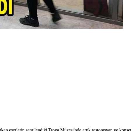
an eserlerin sergilendiği Troya Müzesi'nde artık restorasyan ve konserv