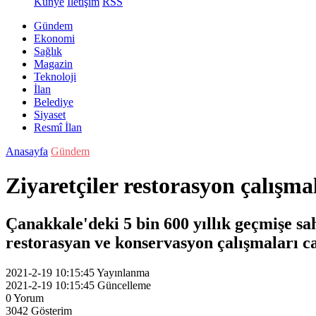
Künye
İletişim
RSS
Gündem
Ekonomi
Sağlık
Magazin
Teknoloji
İlan
Belediye
Siyaset
Resmî İlan
Anasayfa
Gündem
Ziyaretçiler restorasyon çalışma
Çanakkale'deki 5 bin 600 yıllık geçmişe sa
restorasyan ve konservasyon çalışmaları ca
2021-2-19 10:15:45
Yayınlanma
2021-2-19 10:15:45
Güncelleme
0
Yorum
3042
Gösterim