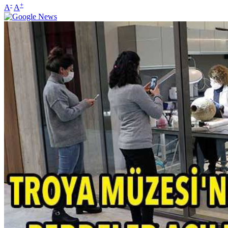
-
+
A
A