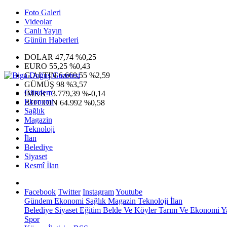
Foto Galeri
Videolar
Canlı Yayın
Günün Haberleri
DOLAR
47,74
%0,25
EURO
55,25
%0,43
G.ALTIN
6.660,55
%2,59
GÜMÜŞ
98
%3,57
Gündem
IMKB
13.779,39
%-0,14
Ekonomi
BITCOIN
64.992
%0,58
Sağlık
Magazin
Teknoloji
İlan
Belediye
Siyaset
Resmî İlan
Facebook
Twitter
Instagram
Youtube
Gündem
Ekonomi
Sağlık
Magazin
Teknoloji
İlan
Belediye
Siyaset
Eğitim
Belde Ve Köyler
Tarım Ve Ekonomi
Y
Spor