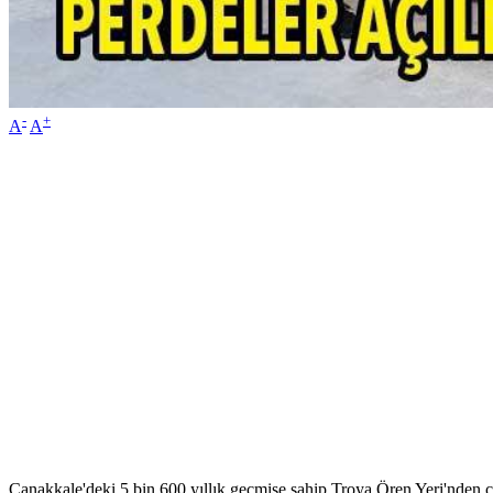
-
+
A
A
Çanakkale'deki 5 bin 600 yıllık geçmişe sahip Troya Ören Yeri'nden çık