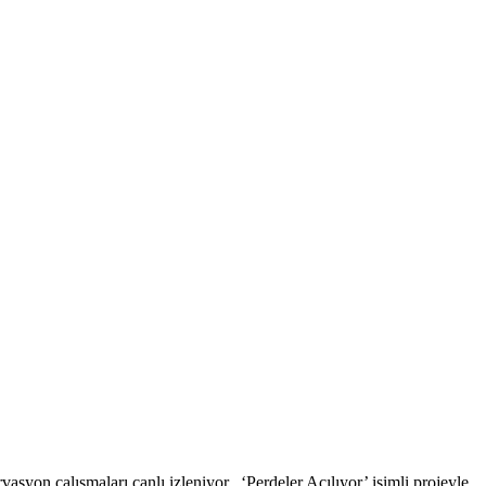
asyon çalışmaları canlı izleniyor. ‘Perdeler Açılıyor’ isimli projeyle