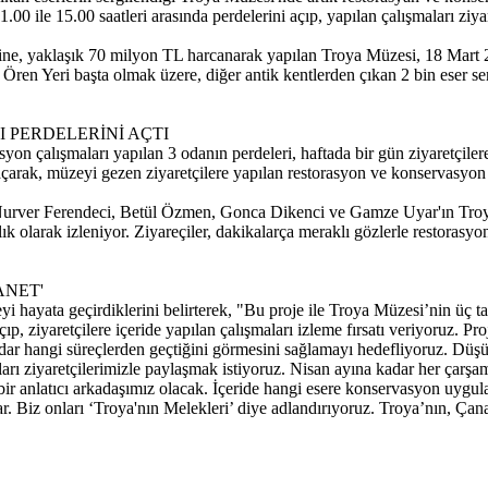
 ile 15.00 saatleri arasında perdelerini açıp, yapılan çalışmaları ziyare
rişine, yaklaşık 70 milyon TL harcanarak yapılan Troya Müzesi, 18 Ma
 Ören Yeri başta olmak üzere, diğer antik kentlerden çıkan 2 bin eser s
PERDELERİNİ AÇTI
asyon çalışmaları yapılan 3 odanın perdeleri, haftada bir gün ziyaretç
çarak, müzeyi gezen ziyaretçilere yapılan restorasyon ve konservasyon 
er Nurver Ferendeci, Betül Özmen, Gonca Dikenci ve Gamze Uyar'ın Troya'
k olarak izleniyor. Ziyareçiler, dakikalarça meraklı gözlerle restorasyo
ANET'
i hayata geçirdiklerini belirterek, "Bu proje ile Troya Müzesi’nin üç 
ıp, ziyaretçilere içeride yapılan çalışmaları izleme fırsatı veriyoruz. Pr
kadar hangi süreçlerden geçtiğini görmesini sağlamayı hedefliyoruz. Düş
unları ziyaretçilerimizle paylaşmak istiyoruz. Nisan ayına kadar her çar
a bir anlatıcı arkadaşımız olacak. İçeride hangi esere konservasyon uygu
r. Biz onları ‘Troya'nın Melekleri’ diye adlandırıyoruz. Troya’nın, Ça