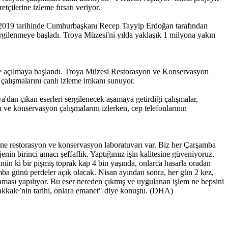
tçilerine izleme fırsatı veriyor.
rt 2019 tarihinde Cumhurbaşkanı Recep Tayyip Erdoğan tarafından
ergilenmeye başladı. Troya Müzesi'ni yılda yaklaşık 1 milyona yakın
ilere açılmaya başlandı. Troya Müzesi Restorasyon ve Konservasyon
çalışmalarını canlı izleme imkanı sunuyor.
dan çıkan eserleri sergilenecek aşamaya getirdiği çalışmalar,
n ve konservasyon çalışmalarını izlerken, cep telefonlarının
tane restorasyon ve konservasyon laboratuvarı var. Biz her Çarşamba
ojenin birinci amacı şeffaflık. Yaptığımız işin kalitesine güveniyoruz.
ünün ki bir pişmiş toprak kap 4 bin yaşında, onlarca hasarla oradan
şamba günü perdeler açık olacak. Nisan ayından sonra, her gün 2 kez,
laması yapılıyor. Bu eser nereden çıkmış ve uygulanan işlem ne hepsini
nakkale’nin tarihi, onlara emanet" diye konuştu. (DHA)