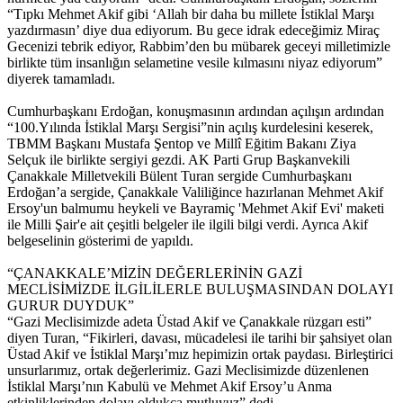
“Tıpkı Mehmet Akif gibi ‘Allah bir daha bu millete İstiklal Marşı
yazdırmasın’ diye dua ediyorum. Bu gece idrak edeceğimiz Miraç
Gecenizi tebrik ediyor, Rabbim’den bu mübarek geceyi milletimizle
birlikte tüm insanlığın selametine vesile kılmasını niyaz ediyorum”
diyerek tamamladı.
Cumhurbaşkanı Erdoğan, konuşmasının ardından açılışın ardından
“100.Yılında İstiklal Marşı Sergisi”nin açılış kurdelesini keserek,
TBMM Başkanı Mustafa Şentop ve Millî Eğitim Bakanı Ziya
Selçuk ile birlikte sergiyi gezdi. AK Parti Grup Başkanvekili
Çanakkale Milletvekili Bülent Turan sergide Cumhurbaşkanı
Erdoğan’a sergide, Çanakkale Valiliğince hazırlanan Mehmet Akif
Ersoy'un balmumu heykeli ve Bayramiç 'Mehmet Akif Evi' maketi
ile Milli Şair'e ait çeşitli belgeler ile ilgili bilgi verdi. Ayrıca Akif
belgeselinin gösterimi de yapıldı.
“ÇANAKKALE’MİZİN DEĞERLERİNİN GAZİ
MECLİSİMİZDE İLGİLİLERLE BULUŞMASINDAN DOLAYI
GURUR DUYDUK”
“Gazi Meclisimizde adeta Üstad Akif ve Çanakkale rüzgarı esti”
diyen Turan, “Fikirleri, davası, mücadelesi ile tarihi bir şahsiyet olan
Üstad Akif ve İstiklal Marşı’mız hepimizin ortak paydası. Birleştirici
unsurlarımız, ortak değerlerimiz. Gazi Meclisimizde düzenlenen
İstiklal Marşı’nın Kabulü ve Mehmet Akif Ersoy’u Anma
etkinliklerinden dolayı oldukça mutluyuz” dedi.