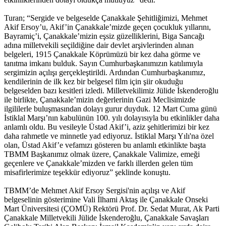
Turan; “Sergide ve belgeselde Çanakkale Şehitliğimizi, Mehmet
Akif Ersoy’u, Akif’in Çanakkale’mizde geçen çocukluk yıllarını,
Bayramiç’i, Çanakkale’mizin eşsiz güzelliklerini, Biga Sancağı
adına milletvekili seçildiğine dair devlet arşivlerinden alınan
belgeleri, 1915 Çanakkale Köprümüzü bir kez daha görme ve
tanıtma imkanı bulduk. Sayın Cumhurbaşkanımızın katılımıyla
sergimizin açılışı gerçekleştirildi. Ardından Cumhurbaşkanımız,
kendilerinin de ilk kez bir belgesel film için şiir okuduğu
belgeselden bazı kesitleri izledi. Milletvekilimiz Jülide İskenderoğlu
ile birlikte, Çanakkale’mizin değerlerinin Gazi Meclisimizde
ilgililerle buluşmasından dolayı gurur duyduk. 12 Mart Cuma günü
İstiklal Marşı’nın kabulünün 100. yılı dolayısıyla bu etkinlikler daha
anlamlı oldu. Bu vesileyle Üstad Akif’i, aziz şehitlerimizi bir kez
daha rahmetle ve minnetle yad ediyoruz. İstiklal Marşı Yılı'na özel
olan, Üstad Akif’e vefamızı gösteren bu anlamlı etkinlikte başta
TBMM Başkanımız olmak üzere, Çanakkale Valimize, emeği
geçenlere ve Çanakkale’mizden ve farklı illerden gelen tüm
misafirlerimize teşekkür ediyoruz” şeklinde konuştu.
TBMM’de Mehmet Akif Ersoy Sergisi'nin açılışı ve Akif
belgeselinin gösterimine Vali İlhami Aktaş ile Çanakkale Onseki
Mart Üniversitesi (ÇOMÜ) Rektörü Prof. Dr. Sedat Murat, Ak Parti
Çanakkale Milletvekili Jülide İskenderoğlu, Çanakkale Savaşları