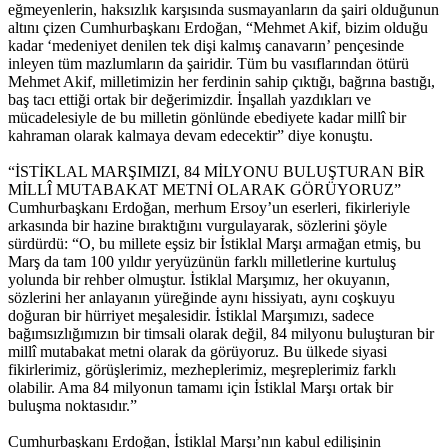
eğmeyenlerin, haksızlık karşısında susmayanların da şairi olduğunun
altını çizen Cumhurbaşkanı Erdoğan, “Mehmet Akif, bizim olduğu
kadar ‘medeniyet denilen tek dişi kalmış canavarın’ pençesinde
inleyen tüm mazlumların da şairidir. Tüm bu vasıflarından ötürü
Mehmet Akif, milletimizin her ferdinin sahip çıktığı, bağrına bastığı,
baş tacı ettiği ortak bir değerimizdir. İnşallah yazdıkları ve
mücadelesiyle de bu milletin gönlünde ebediyete kadar millî bir
kahraman olarak kalmaya devam edecektir” diye konuştu.
“İSTİKLAL MARŞIMIZI, 84 MİLYONU BULUŞTURAN BİR
MİLLÎ MUTABAKAT METNİ OLARAK GÖRÜYORUZ”
Cumhurbaşkanı Erdoğan, merhum Ersoy’un eserleri, fikirleriyle
arkasında bir hazine bıraktığını vurgulayarak, sözlerini şöyle
sürdürdü: “O, bu millete eşsiz bir İstiklal Marşı armağan etmiş, bu
Marş da tam 100 yıldır yeryüzünün farklı milletlerine kurtuluş
yolunda bir rehber olmuştur. İstiklal Marşımız, her okuyanın,
sözlerini her anlayanın yüreğinde aynı hissiyatı, aynı coşkuyu
doğuran bir hürriyet meşalesidir. İstiklal Marşımızı, sadece
bağımsızlığımızın bir timsali olarak değil, 84 milyonu buluşturan bir
millî mutabakat metni olarak da görüyoruz. Bu ülkede siyasi
fikirlerimiz, görüşlerimiz, mezheplerimiz, meşreplerimiz farklı
olabilir. Ama 84 milyonun tamamı için İstiklal Marşı ortak bir
buluşma noktasıdır.”
Cumhurbaşkanı Erdoğan, İstiklal Marşı’nın kabul edilişinin