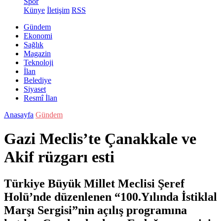
Spor
Künye
İletişim
RSS
Gündem
Ekonomi
Sağlık
Magazin
Teknoloji
İlan
Belediye
Siyaset
Resmî İlan
Anasayfa
Gündem
Gazi Meclis’te Çanakkale ve
Akif rüzgarı esti
Türkiye Büyük Millet Meclisi Şeref
Holü’nde düzenlenen “100.Yılında İstiklal
Marşı Sergisi”nin açılış programına