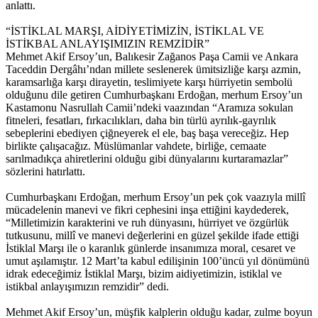
anlattı.
“İSTİKLAL MARŞI, AİDİYETİMİZİN, İSTİKLAL VE
İSTİKBAL ANLAYIŞIMIZIN REMZİDİR”
Mehmet Akif Ersoy’un, Balıkesir Zağanos Paşa Camii ve Ankara
Taceddin Dergâhı’ndan millete seslenerek ümitsizliğe karşı azmin,
karamsarlığa karşı dirayetin, teslimiyete karşı hürriyetin sembolü
olduğunu dile getiren Cumhurbaşkanı Erdoğan, merhum Ersoy’un
Kastamonu Nasrullah Camii’ndeki vaazından “Aramıza sokulan
fitneleri, fesatları, fırkacılıkları, daha bin türlü ayrılık-gayrılık
sebeplerini ebediyen çiğneyerek el ele, baş başa vereceğiz. Hep
birlikte çalışacağız. Müslümanlar vahdete, birliğe, cemaate
sarılmadıkça ahiretlerini olduğu gibi dünyalarını kurtaramazlar”
sözlerini hatırlattı.
Cumhurbaşkanı Erdoğan, merhum Ersoy’un pek çok vaazıyla millî
mücadelenin manevi ve fikri cephesini inşa ettiğini kaydederek,
“Milletimizin karakterini ve ruh dünyasını, hürriyet ve özgürlük
tutkusunu, millî ve manevi değerlerini en güzel şekilde ifade ettiği
İstiklal Marşı ile o karanlık günlerde insanımıza moral, cesaret ve
umut aşılamıştır. 12 Mart’ta kabul edilişinin 100’üncü yıl dönümünü
idrak edeceğimiz İstiklal Marşı, bizim aidiyetimizin, istiklal ve
istikbal anlayışımızın remzidir” dedi.
Mehmet Akif Ersoy’un, müşfik kalplerin olduğu kadar, zulme boyun