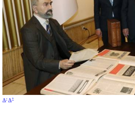
-
+
A
A