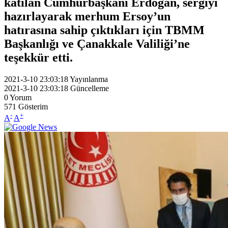
katılan Cumhurbaşkanı Erdoğan, sergiyi
hazırlayarak merhum Ersoy’un
hatırasına sahip çıktıkları için TBMM
Başkanlığı ve Çanakkale Valiliği’ne
teşekkür etti.
2021-3-10 23:03:18
Yayınlanma
2021-3-10 23:03:18
Güncelleme
0
Yorum
571
Gösterim
-
+
A
A