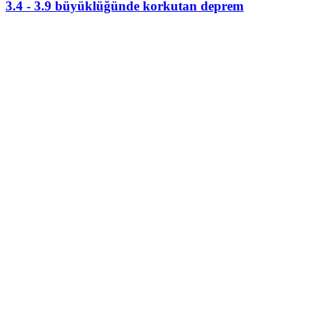
3.4 - 3.9 büyüklüğünde korkutan deprem