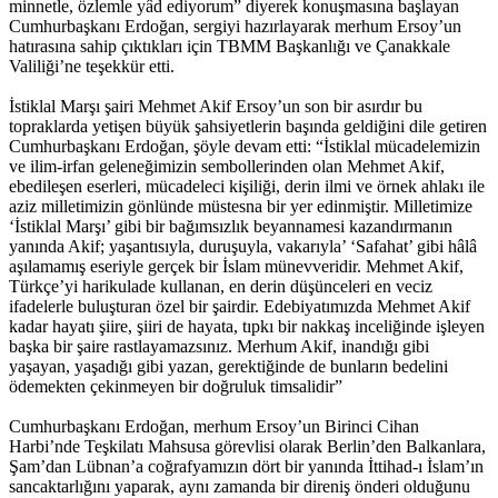
minnetle, özlemle yâd ediyorum” diyerek konuşmasına başlayan
Cumhurbaşkanı Erdoğan, sergiyi hazırlayarak merhum Ersoy’un
hatırasına sahip çıktıkları için TBMM Başkanlığı ve Çanakkale
Valiliği’ne teşekkür etti.
İstiklal Marşı şairi Mehmet Akif Ersoy’un son bir asırdır bu
topraklarda yetişen büyük şahsiyetlerin başında geldiğini dile getiren
Cumhurbaşkanı Erdoğan, şöyle devam etti: “İstiklal mücadelemizin
ve ilim-irfan geleneğimizin sembollerinden olan Mehmet Akif,
ebedileşen eserleri, mücadeleci kişiliği, derin ilmi ve örnek ahlakı ile
aziz milletimizin gönlünde müstesna bir yer edinmiştir. Milletimize
‘İstiklal Marşı’ gibi bir bağımsızlık beyannamesi kazandırmanın
yanında Akif; yaşantısıyla, duruşuyla, vakarıyla’ ‘Safahat’ gibi hâlâ
aşılamamış eseriyle gerçek bir İslam münevveridir. Mehmet Akif,
Türkçe’yi harikulade kullanan, en derin düşünceleri en veciz
ifadelerle buluşturan özel bir şairdir. Edebiyatımızda Mehmet Akif
kadar hayatı şiire, şiiri de hayata, tıpkı bir nakkaş inceliğinde işleyen
başka bir şaire rastlayamazsınız. Merhum Akif, inandığı gibi
yaşayan, yaşadığı gibi yazan, gerektiğinde de bunların bedelini
ödemekten çekinmeyen bir doğruluk timsalidir”
Cumhurbaşkanı Erdoğan, merhum Ersoy’un Birinci Cihan
Harbi’nde Teşkilatı Mahsusa görevlisi olarak Berlin’den Balkanlara,
Şam’dan Lübnan’a coğrafyamızın dört bir yanında İttihad-ı İslam’ın
sancaktarlığını yaparak, aynı zamanda bir direniş önderi olduğunu