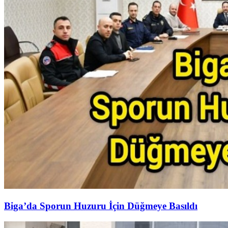
Biga’da Sporun Huzuru İçin Düğmeye Basıldı