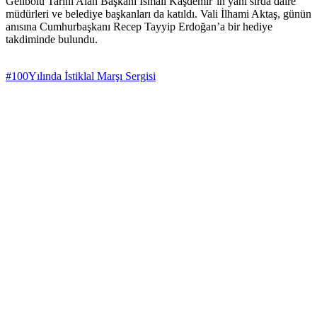
Gelibolu Tarihi Alan Başkanı İsmail Kaşdemir’in yanı sırda daire
müdürleri ve belediye başkanları da katıldı. Vali İlhami Aktaş, günün
anısına Cumhurbaşkanı Recep Tayyip Erdoğan’a bir hediye
takdiminde bulundu.
#100Yılında İstiklal Marşı Sergisi