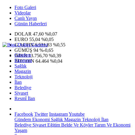
Foto Galeri
Videolar
Canlı Yayın
Günün Haberleri
DOLAR
47,60
%0,07
EURO
55,04
%0,05
G.ALTIN
6.531,83
%0,55
GÜMÜŞ
94
%-0,65
Gündem
IMKB
13.756,70
%0,39
Ekonomi
BITCOIN
64.464
%0,04
Sağlık
Magazin
Teknoloji
İlan
Belediye
Siyaset
Resmî İlan
Facebook
Twitter
Instagram
Youtube
Gündem
Ekonomi
Sağlık
Magazin
Teknoloji
İlan
Belediye
Siyaset
Eğitim
Belde Ve Köyler
Tarım Ve Ekonomi
Yaşam