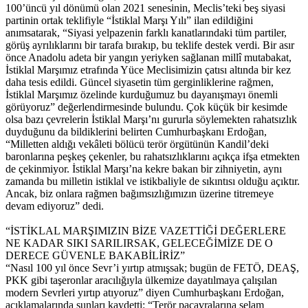
100’üncü yıl dönümü olan 2021 senesinin, Meclis’teki beş siyasi
partinin ortak teklifiyle “İstiklal Marşı Yılı” ilan edildiğini
anımsatarak, “Siyasi yelpazenin farklı kanatlarındaki tüm partiler,
görüş ayrılıklarını bir tarafa bırakıp, bu teklife destek verdi. Bir asır
önce Anadolu adeta bir yangın yeriyken sağlanan millî mutabakat,
İstiklal Marşımız etrafında Yüce Meclisimizin çatısı altında bir kez
daha tesis edildi. Güncel siyasetin tüm gerginliklerine rağmen,
İstiklal Marşımız özelinde kurduğumuz bu dayanışmayı önemli
görüyoruz” değerlendirmesinde bulundu. Çok küçük bir kesimde
olsa bazı çevrelerin İstiklal Marşı’nı gururla söylemekten rahatsızlık
duyduğunu da bildiklerini belirten Cumhurbaşkanı Erdoğan,
“Milletten aldığı vekâleti bölücü terör örgütünün Kandil’deki
baronlarına peşkeş çekenler, bu rahatsızlıklarını açıkça ifşa etmekten
de çekinmiyor. İstiklal Marşı’na kekre bakan bir zihniyetin, aynı
zamanda bu milletin istiklal ve istikbaliyle de sıkıntısı olduğu açıktır.
Ancak, biz onlara rağmen bağımsızlığımızın üzerine titremeye
devam ediyoruz” dedi.
“İSTİKLAL MARŞIMIZIN BİZE VAZETTİĞİ DEĞERLERE
NE KADAR SIKI SARILIRSAK, GELECEĞİMİZE DE O
DERECE GÜVENLE BAKABİLİRİZ”
“Nasıl 100 yıl önce Sevr’i yırtıp atmışsak; bugün de FETÖ, DEAŞ,
PKK gibi taşeronlar aracılığıyla ülkemize dayatılmaya çalışılan
modern Sevrleri yırtıp atıyoruz” diyen Cumhurbaşkanı Erdoğan,
açıklamalarında şunları kaydetti: “Terör paçavralarına selam