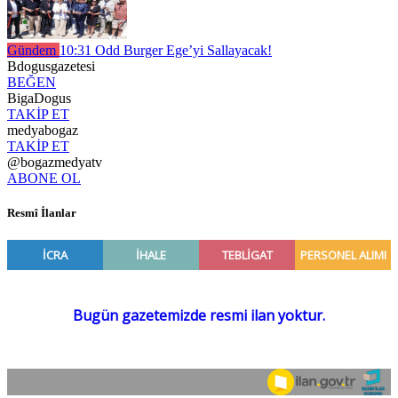
Gündem
10:31
Odd Burger Ege’yi Sallayacak!
Bdogusgazetesi
BEĞEN
BigaDogus
TAKİP ET
medyabogaz
TAKİP ET
@bogazmedyatv
ABONE OL
Resmî İlanlar