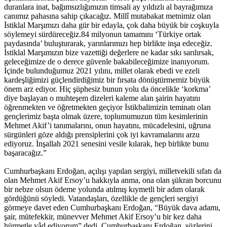
duranlara inat, bağımsızlığımızın timsali ay yıldızlı al bayrağımıza
canımız pahasına sahip çıkacağız. Millî mutabakat metnimiz olan
İstiklal Marşımızı daha gür bir edayla, çok daha büyük bir coşkuyla
söylemeyi sürdüreceğiz.84 milyonun tamamını ‘Türkiye ortak
paydasında’ buluşturarak, yarınlarımızı hep birlikte inşa edeceğiz.
İstiklal Marşımızın bize vazettiği değerlere ne kadar sıkı sarılırsak,
geleceğimize de o derece güvenle bakabileceğimize inanıyorum.
İçinde bulunduğumuz 2021 yılını, millet olarak ebedi ve ezeli
kardeşliğimizi güçlendirdiğimiz bir fırsata dönüştürmemiz büyük
önem arz ediyor. Hiç şüphesiz bunun yolu da öncelikle ‘korkma’
diye başlayan o muhteşem dizeleri kaleme alan şairin hayatını
öğrenmekten ve öğretmekten geçiyor İstikbalimizin teminatı olan
gençlerimiz başta olmak üzere, toplumumuzun tüm kesimlerinin
Mehmet Akif’i tanımalarını, onun hayatını, mücadelesini, uğruna
sürgünleri göze aldığı prensiplerini çok iyi kavramalarını arzu
ediyoruz. İnşallah 2021 senesini vesile kılarak, hep birlikte bunu
başaracağız.”
Cumhurbaşkanı Erdoğan, açılışı yapılan sergiyi, milletvekili sıfatı da
olan Mehmet Akif Ersoy’u hakkıyla anma, ona olan şükran borcunu
bir nebze olsun ödeme yolunda atılmış kıymetli bir adım olarak
gördüğünü söyledi. Vatandaşları, özellikle de gençleri sergiyi
görmeye davet eden Cumhurbaşkanı Erdoğan, “Büyük dava adamı,
şair, mütefekkir, münevver Mehmet Akif Ersoy’u bir kez daha
hürmetle yâd ediyorum” dedi. Cumhurbaşkanı Erdoğan, sözlerini