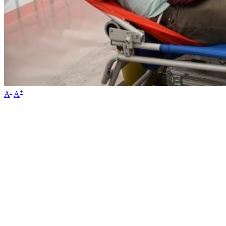
-
+
A
A