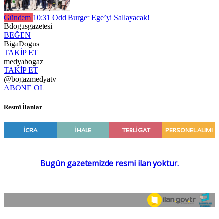
Gündem
10:31
Odd Burger Ege’yi Sallayacak!
Bdogusgazetesi
BEĞEN
BigaDogus
TAKİP ET
medyabogaz
TAKİP ET
@bogazmedyatv
ABONE OL
Resmî İlanlar