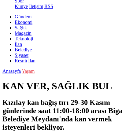
Spor
Künye
İletişim
RSS
Gündem
Ekonomi
Sağlık
Magazin
Teknoloji
İlan
Belediye
Siyaset
Resmî İlan
Anasayfa
Yaşam
KAN VER, SAĞLIK BUL
Kızılay kan bağış tırı 29-30 Kasım
günlerinde saat 11:00-18:00 arası Biga
Belediye Meydanı'nda kan vermek
isteyenleri bekliyor.