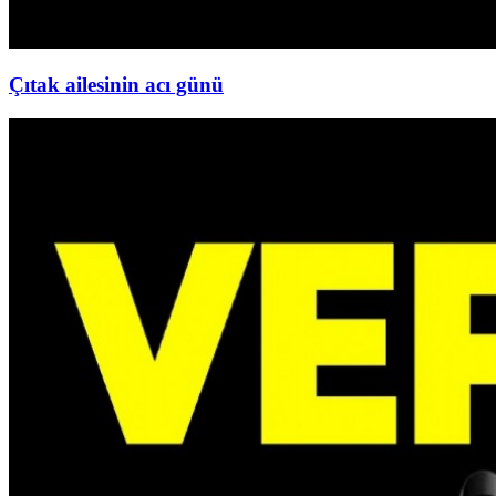
Çıtak ailesinin acı günü