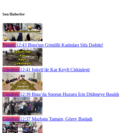
Son Haberler
Yaşam
12:43
Biga'nın Gönüllü Kadınları Şifa Dağıttı!
Gündem
12:41
Işıkeli’de Kar Keyfi Çirkinleşti
Gündem
12:39
Biga’da Sporun Huzuru İçin Düğmeye Basıldı
Gündem
12:37
Mazbata Tamam, Görev Başladı