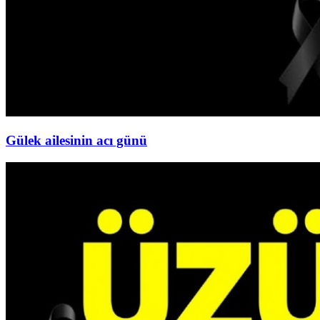
Gülek ailesinin acı günü