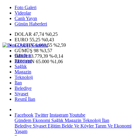
Foto Galeri
Videolar
Canlı Yayın
Günün Haberleri
DOLAR
47,74
%0,25
EURO
55,25
%0,43
G.ALTIN
6.660,55
%2,59
GÜMÜŞ
98
%3,57
Gündem
IMKB
13.779,39
%-0,14
Ekonomi
BITCOIN
65.000
%1,06
Sağlık
Magazin
Teknoloji
İlan
Belediye
Siyaset
Resmî İlan
Facebook
Twitter
Instagram
Youtube
Gündem
Ekonomi
Sağlık
Magazin
Teknoloji
İlan
Belediye
Siyaset
Eğitim
Belde Ve Köyler
Tarım Ve Ekonomi
Yaşam