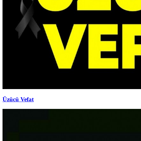
Üzücü Vefat