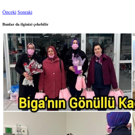
Önceki
Sonraki
Bunlar da ilginizi çekebilir