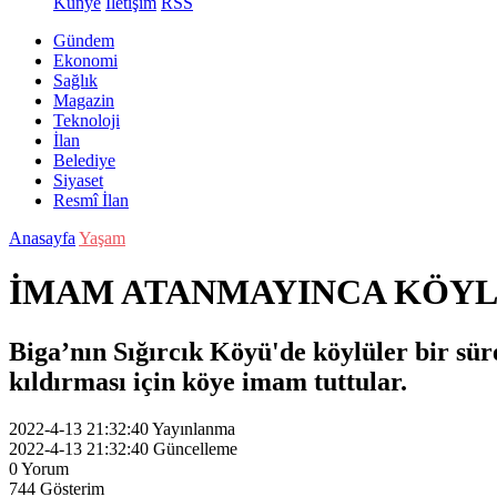
Künye
İletişim
RSS
Gündem
Ekonomi
Sağlık
Magazin
Teknoloji
İlan
Belediye
Siyaset
Resmî İlan
Anasayfa
Yaşam
İMAM ATANMAYINCA KÖYL
Biga’nın Sığırcık Köyü'de köylüler bir s
kıldırması için köye imam tuttular.
2022-4-13 21:32:40
Yayınlanma
2022-4-13 21:32:40
Güncelleme
0
Yorum
744
Gösterim