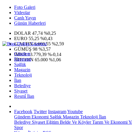
Foto Galeri
Videolar
Canlı Yayın
Günün Haberleri
DOLAR
47,74
%0,25
EURO
55,25
%0,43
G.ALTIN
6.660,55
%2,59
GÜMÜŞ
98
%3,57
Gündem
IMKB
13.779,39
%-0,14
Ekonomi
BITCOIN
65.000
%1,06
Sağlık
Magazin
Teknoloji
İlan
Belediye
Siyaset
Resmî İlan
Facebook
Twitter
Instagram
Youtube
Gündem
Ekonomi
Sağlık
Magazin
Teknoloji
İlan
Belediye
Siyaset
Eğitim
Belde Ve Köyler
Tarım Ve Ekonomi
Y
Spor