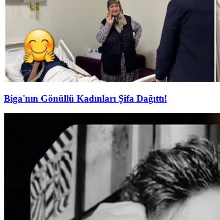
Biga'nın Gönüllü Kadınları Şifa Dağıttı!