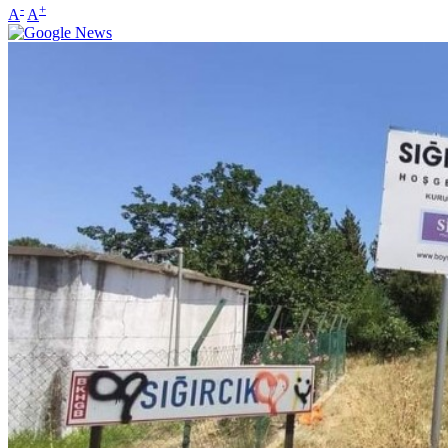
-
+
A
A