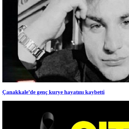
Çanakkale’de genç kurye hayatını kaybetti