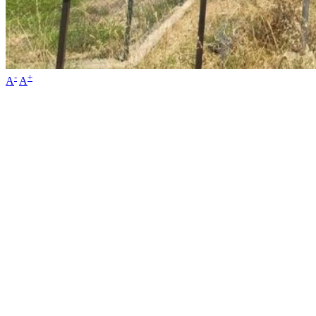
-
+
A
A