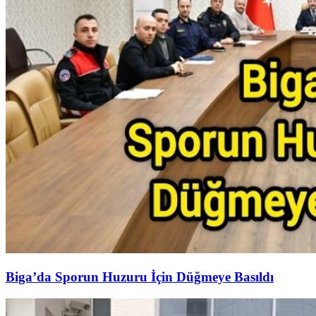
Biga’da Sporun Huzuru İçin Düğmeye Basıldı