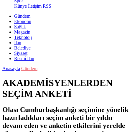
Spor
Künye
İletişim
RSS
Gündem
Ekonomi
Sağlık
Magazin
Teknoloji
İlan
Belediye
Siyaset
Resmî İlan
Anasayfa
Gündem
AKADEMİSYENLERDEN
SEÇİM ANKETİ
Olası Cumhurbaşkanlığı seçimine yönelik
hazırladıkları seçim anketi bir yıldır
devam eden ve anketin etkilerini yerelde