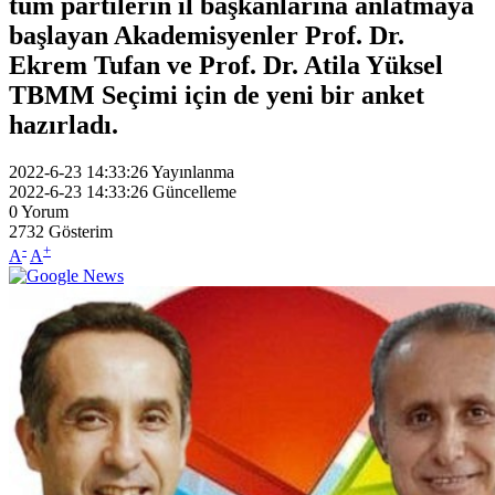
tüm partilerin il başkanlarına anlatmaya
başlayan Akademisyenler Prof. Dr.
Ekrem Tufan ve Prof. Dr. Atila Yüksel
TBMM Seçimi için de yeni bir anket
hazırladı.
2022-6-23 14:33:26
Yayınlanma
2022-6-23 14:33:26
Güncelleme
0
Yorum
2732
Gösterim
-
+
A
A