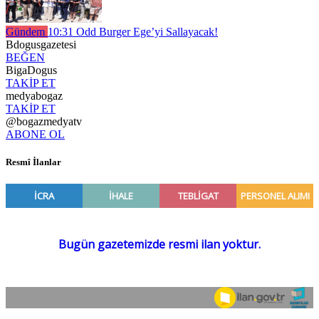
Gündem
10:31
Odd Burger Ege’yi Sallayacak!
Bdogusgazetesi
BEĞEN
BigaDogus
TAKİP ET
medyabogaz
TAKİP ET
@bogazmedyatv
ABONE OL
Resmî İlanlar