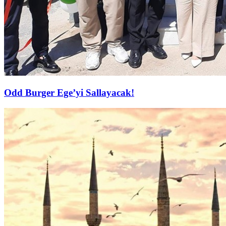
Odd Burger Ege’yi Sallayacak!