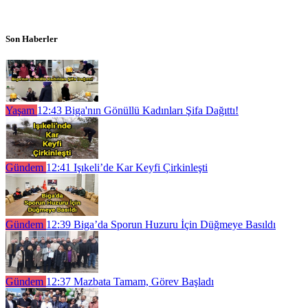
Son Haberler
Yaşam
12:43
Biga'nın Gönüllü Kadınları Şifa Dağıttı!
Gündem
12:41
Işıkeli’de Kar Keyfi Çirkinleşti
Gündem
12:39
Biga’da Sporun Huzuru İçin Düğmeye Basıldı
Gündem
12:37
Mazbata Tamam, Görev Başladı