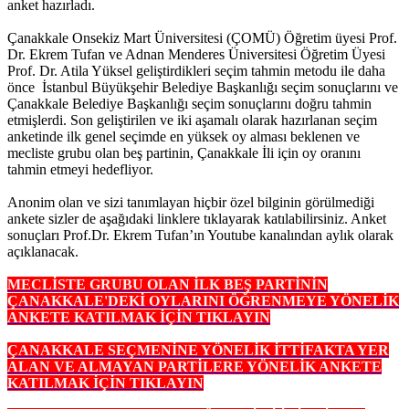
anket hazırladı.
Çanakkale Onsekiz Mart Üniversitesi (ÇOMÜ) Öğretim üyesi Prof.
Dr. Ekrem Tufan ve Adnan Menderes Üniversitesi Öğretim Üyesi
Prof. Dr. Atila Yüksel geliştirdikleri seçim tahmin metodu ile daha
önce İstanbul Büyükşehir Belediye Başkanlığı seçim sonuçlarını ve
Çanakkale Belediye Başkanlığı seçim sonuçlarını doğru tahmin
etmişlerdi. Son geliştirilen ve iki aşamalı olarak hazırlanan seçim
anketinde ilk genel seçimde en yüksek oy alması beklenen ve
mecliste grubu olan beş partinin, Çanakkale İli için oy oranını
tahmin etmeyi hedefliyor.
Anonim olan ve sizi tanımlayan hiçbir özel bilginin görülmediği
ankete sizler de aşağıdaki linklere tıklayarak katılabilirsiniz. Anket
sonuçları Prof.Dr. Ekrem Tufan’ın Youtube kanalından aylık olarak
açıklanacak.
MECLİSTE GRUBU OLAN İLK BEŞ PARTİNİN
ÇANAKKALE'DEKİ OYLARINI ÖĞRENMEYE YÖNELİK
ANKETE KATILMAK İÇİN TIKLAYIN
ÇANAKKALE SEÇMENİNE YÖNELİK İTTİFAKTA YER
ALAN VE ALMAYAN PARTİLERE YÖNELİK ANKETE
KATILMAK İÇİN TIKLAYIN