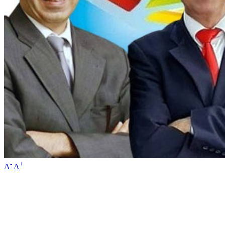
-
+
A
A