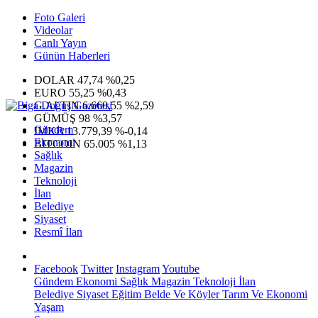
Foto Galeri
Videolar
Canlı Yayın
Günün Haberleri
DOLAR
47,74
%0,25
EURO
55,25
%0,43
G.ALTIN
6.660,55
%2,59
GÜMÜŞ
98
%3,57
Gündem
IMKB
13.779,39
%-0,14
Ekonomi
BITCOIN
65.005
%1,13
Sağlık
Magazin
Teknoloji
İlan
Belediye
Siyaset
Resmî İlan
Facebook
Twitter
Instagram
Youtube
Gündem
Ekonomi
Sağlık
Magazin
Teknoloji
İlan
Belediye
Siyaset
Eğitim
Belde Ve Köyler
Tarım Ve Ekonomi
Yaşam