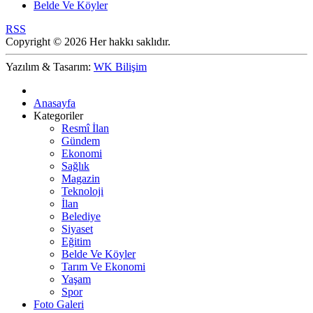
Belde Ve Köyler
RSS
Copyright © 2026 Her hakkı saklıdır.
Yazılım & Tasarım:
WK Bilişim
Anasayfa
Kategoriler
Resmî İlan
Gündem
Ekonomi
Sağlık
Magazin
Teknoloji
İlan
Belediye
Siyaset
Eğitim
Belde Ve Köyler
Tarım Ve Ekonomi
Yaşam
Spor
Foto Galeri