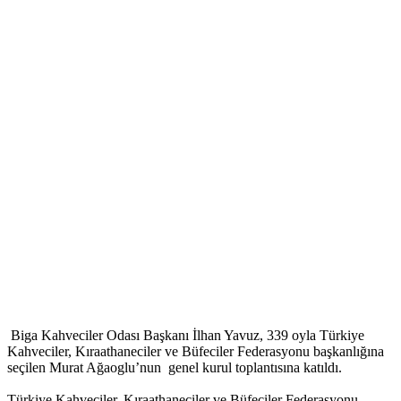
Biga Kahveciler Odası Başkanı İlhan Yavuz, 339 oyla Türkiye
Kahveciler, Kıraathaneciler ve Büfeciler Federasyonu başkanlığına
seçilen Murat Ağaoglu’nun genel kurul toplantısına katıldı.
Türkiye Kahveciler, Kıraathaneciler ve Büfeciler Federasyonu