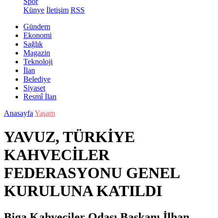
Spor
Künye
İletişim
RSS
Gündem
Ekonomi
Sağlık
Magazin
Teknoloji
İlan
Belediye
Siyaset
Resmî İlan
Anasayfa
Yaşam
YAVUZ, TÜRKİYE
KAHVECİLER
FEDERASYONU GENEL
KURULUNA KATILDI
Biga Kahveciler Odası Başkanı İlhan