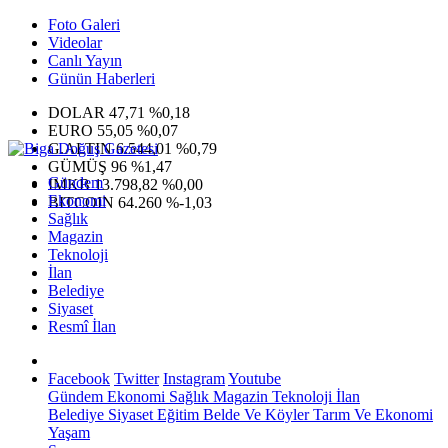
Foto Galeri
Videolar
Canlı Yayın
Günün Haberleri
DOLAR
47,71
%0,18
EURO
55,05
%0,07
G.ALTIN
6.544,01
%0,79
GÜMÜŞ
96
%1,47
Gündem
IMKB
13.798,82
%0,00
Ekonomi
BITCOIN
64.260
%-1,03
Sağlık
Magazin
Teknoloji
İlan
Belediye
Siyaset
Resmî İlan
Facebook
Twitter
Instagram
Youtube
Gündem
Ekonomi
Sağlık
Magazin
Teknoloji
İlan
Belediye
Siyaset
Eğitim
Belde Ve Köyler
Tarım Ve Ekonomi
Yaşam