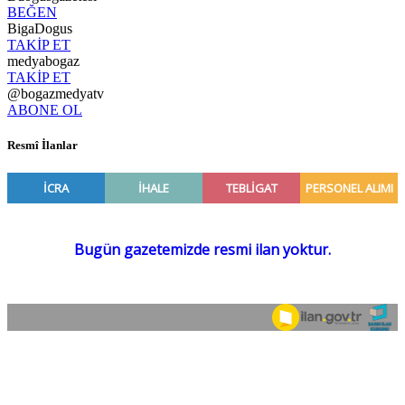
BEĞEN
BigaDogus
TAKİP ET
medyabogaz
TAKİP ET
@bogazmedyatv
ABONE OL
Resmî İlanlar