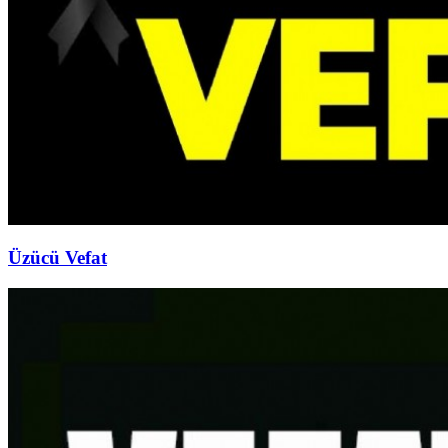
Üzücü Vefat