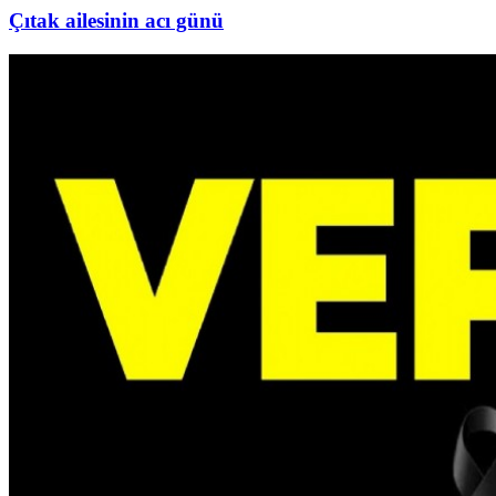
Çıtak ailesinin acı günü