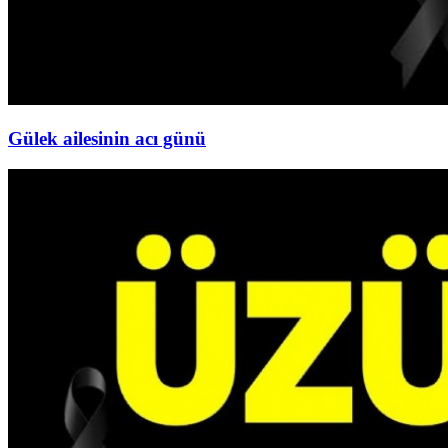
Gülek ailesinin acı günü