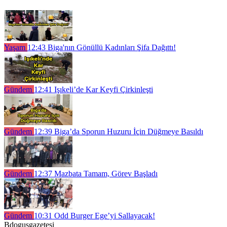
Yaşam
12:43
Biga'nın Gönüllü Kadınları Şifa Dağıttı!
Gündem
12:41
Işıkeli’de Kar Keyfi Çirkinleşti
Gündem
12:39
Biga’da Sporun Huzuru İçin Düğmeye Basıldı
Gündem
12:37
Mazbata Tamam, Görev Başladı
Gündem
10:31
Odd Burger Ege’yi Sallayacak!
Bdogusgazetesi