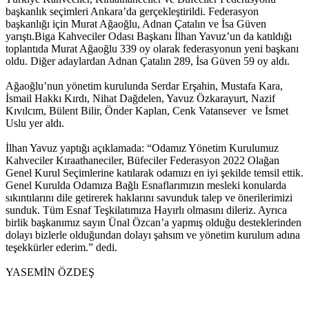
başkanlık seçimleri Ankara’da gerçekleştirildi. Federasyon
başkanlığı için Murat Ağaoğlu, Adnan Çatalın ve İsa Güven
yarıştı.Biga Kahveciler Odası Başkanı İlhan Yavuz’un da katıldığı
toplantıda Murat Ağaoğlu 339 oy olarak federasyonun yeni başkanı
oldu. Diğer adaylardan Adnan Çatalın 289, İsa Güven 59 oy aldı.
Ağaoğlu’nun yönetim kurulunda Serdar Erşahin, Mustafa Kara,
İsmail Hakkı Kırdı, Nihat Dağdelen, Yavuz Özkarayurt, Nazif
Kıvılcım, Bülent Bilir, Önder Kaplan, Cenk Vatansever ve İsmet
Uslu yer aldı.
İlhan Yavuz yaptığı açıklamada: “Odamız Yönetim Kurulumuz
Kahveciler Kıraathaneciler, Büfeciler Federasyon 2022 Olağan
Genel Kurul Seçimlerine katılarak odamızı en iyi şekilde temsil ettik.
Genel Kurulda Odamıza Bağlı Esnaflarımızın mesleki konularda
sıkıntılarını dile getirerek haklarını savunduk talep ve önerilerimizi
sunduk. Tüm Esnaf Teşkilatımıza Hayırlı olmasını dileriz. Ayrıca
birlik başkanımız sayın Ünal Özcan’a yapmış olduğu desteklerinden
dolayı bizlerle olduğundan dolayı şahsım ve yönetim kurulum adına
teşekkürler ederim.” dedi.
YASEMİN ÖZDEŞ