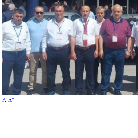
-
+
A
A