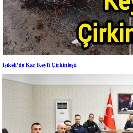
Işıkeli’de Kar Keyfi Çirkinleşti