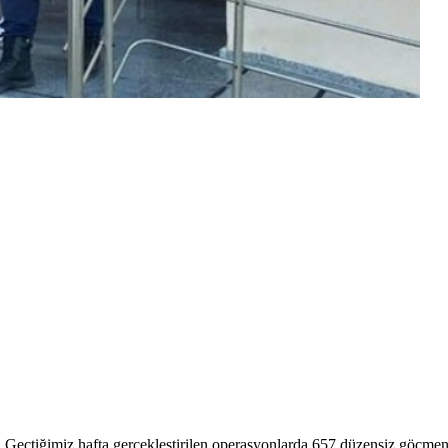
eçtiğimiz hafta gerçekleştirilen operasyonlarda 657 düzensiz göçmen yak