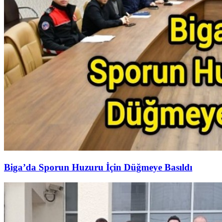
Biga’da Sporun Huzuru İçin Düğmeye Basıldı