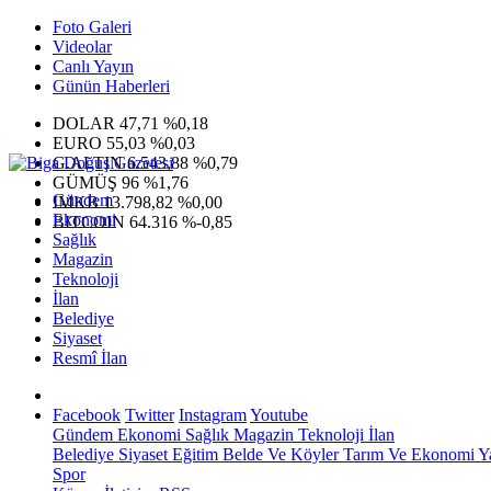
Foto Galeri
Videolar
Canlı Yayın
Günün Haberleri
DOLAR
47,71
%0,18
EURO
55,03
%0,03
G.ALTIN
6.543,88
%0,79
GÜMÜŞ
96
%1,76
Gündem
IMKB
13.798,82
%0,00
Ekonomi
BITCOIN
64.316
%-0,85
Sağlık
Magazin
Teknoloji
İlan
Belediye
Siyaset
Resmî İlan
Facebook
Twitter
Instagram
Youtube
Gündem
Ekonomi
Sağlık
Magazin
Teknoloji
İlan
Belediye
Siyaset
Eğitim
Belde Ve Köyler
Tarım Ve Ekonomi
Y
Spor