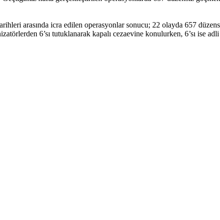
ihleri arasında icra edilen operasyonlar sonucu; 22 olayda 657 düzensi
zatörlerden 6’sı tutuklanarak kapalı cezaevine konulurken, 6’sı ise adli 