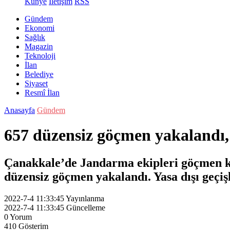
Künye
İletişim
RSS
Gündem
Ekonomi
Sağlık
Magazin
Teknoloji
İlan
Belediye
Siyaset
Resmî İlan
Anasayfa
Gündem
657 düzensiz göçmen yakalandı,
Çanakkale’de Jandarma ekipleri göçmen kaç
düzensiz göçmen yakalandı. Yasa dışı geçişle
2022-7-4 11:33:45
Yayınlanma
2022-7-4 11:33:45
Güncelleme
0
Yorum
410
Gösterim