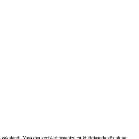
alandı. Yasa dışı geçişleri organize ettiği iddiasıyla göz altına