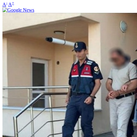
-
+
A
A