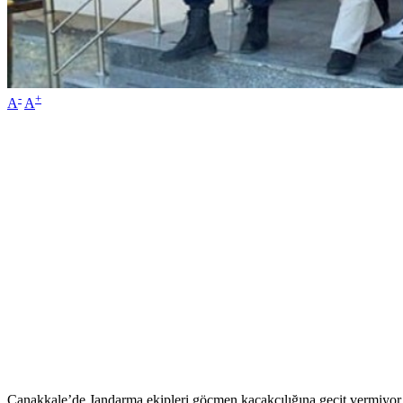
-
+
A
A
Çanakkale’de Jandarma ekipleri göçmen kaçakçılığına geçit vermiyor. G