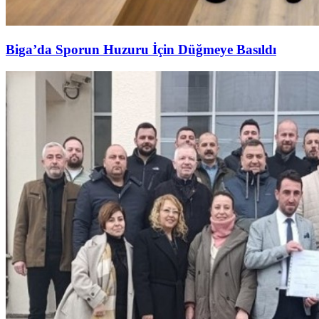
Biga’da Sporun Huzuru İçin Düğmeye Basıldı