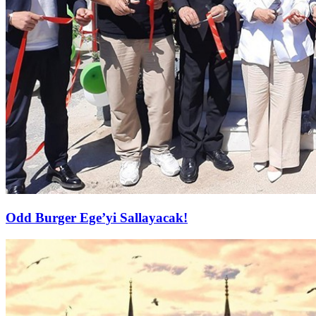
Odd Burger Ege’yi Sallayacak!