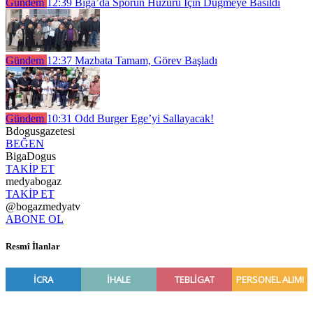
Gündem
12:39
Biga’da Sporun Huzuru İçin Düğmeye Basıldı
Gündem
12:37
Mazbata Tamam, Görev Başladı
Gündem
10:31
Odd Burger Ege’yi Sallayacak!
Bdogusgazetesi
BEĞEN
BigaDogus
TAKİP ET
medyabogaz
TAKİP ET
@bogazmedyatv
ABONE OL
Resmî İlanlar