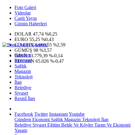
Foto Galeri
Videolar
Canlı Yayın
Günün Haberleri
DOLAR
47,74
%0,25
EURO
55,25
%0,43
G.ALTIN
6.660,55
%2,59
GÜMÜŞ
98
%3,57
Gündem
IMKB
13.779,39
%-0,14
Ekonomi
BITCOIN
65.026
%-0,47
Sağlık
Magazin
Teknoloji
İlan
Belediye
Siyaset
Resmî İlan
Facebook
Twitter
Instagram
Youtube
Gündem
Ekonomi
Sağlık
Magazin
Teknoloji
İlan
Belediye
Siyaset
Eğitim
Belde Ve Köyler
Tarım Ve Ekonomi
Yaşam