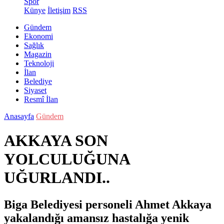
Spor
Künye
İletişim
RSS
Gündem
Ekonomi
Sağlık
Magazin
Teknoloji
İlan
Belediye
Siyaset
Resmî İlan
Anasayfa
Gündem
AKKAYA SON
YOLCULUĞUNA
UĞURLANDI..
Biga Belediyesi personeli Ahmet Akkaya
yakalandığı amansız hastalığa yenik