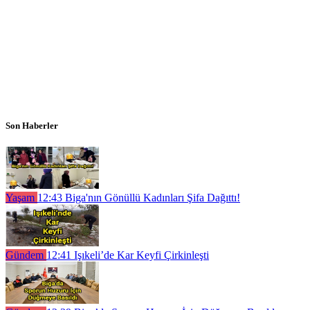
Son Haberler
Yaşam
12:43
Biga'nın Gönüllü Kadınları Şifa Dağıttı!
Gündem
12:41
Işıkeli’de Kar Keyfi Çirkinleşti