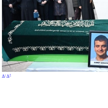
-
+
A
A