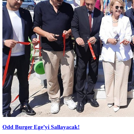
Odd Burger Ege’yi Sallayacak!