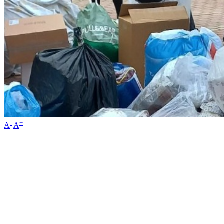
-
+
A
A