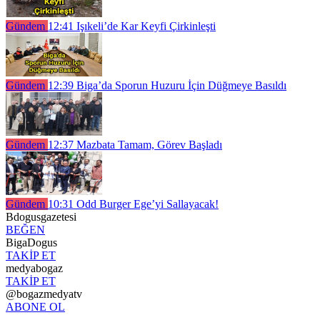
Gündem
12:41
Işıkeli’de Kar Keyfi Çirkinleşti
Gündem
12:39
Biga’da Sporun Huzuru İçin Düğmeye Basıldı
Gündem
12:37
Mazbata Tamam, Görev Başladı
Gündem
10:31
Odd Burger Ege’yi Sallayacak!
Bdogusgazetesi
BEĞEN
BigaDogus
TAKİP ET
medyabogaz
TAKİP ET
@bogazmedyatv
ABONE OL