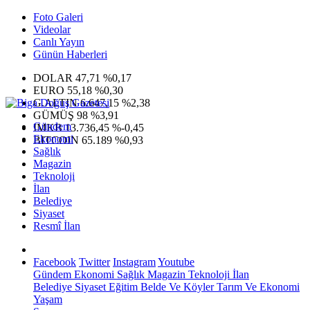
Foto Galeri
Videolar
Canlı Yayın
Günün Haberleri
DOLAR
47,71
%0,17
EURO
55,18
%0,30
G.ALTIN
6.647,15
%2,38
GÜMÜŞ
98
%3,91
Gündem
IMKB
13.736,45
%-0,45
Ekonomi
BITCOIN
65.189
%0,93
Sağlık
Magazin
Teknoloji
İlan
Belediye
Siyaset
Resmî İlan
Facebook
Twitter
Instagram
Youtube
Gündem
Ekonomi
Sağlık
Magazin
Teknoloji
İlan
Belediye
Siyaset
Eğitim
Belde Ve Köyler
Tarım Ve Ekonomi
Yaşam