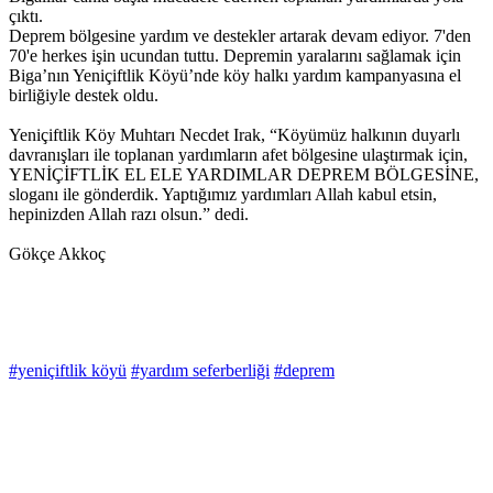
çıktı.
Deprem bölgesine yardım ve destekler artarak devam ediyor. 7'den
70'e herkes işin ucundan tuttu. Depremin yaralarını sağlamak için
Biga’nın Yeniçiftlik Köyü’nde köy halkı yardım kampanyasına el
birliğiyle destek oldu.
Yeniçiftlik Köy Muhtarı Necdet Irak, “Köyümüz halkının duyarlı
davranışları ile toplanan yardımların afet bölgesine ulaştırmak için,
YENİÇİFTLİK EL ELE YARDIMLAR DEPREM BÖLGESİNE,
sloganı ile gönderdik. Yaptığımız yardımları Allah kabul etsin,
hepinizden Allah razı olsun.” dedi.
Gökçe Akkoç
#yeniçiftlik köyü
#yardım seferberliği
#deprem