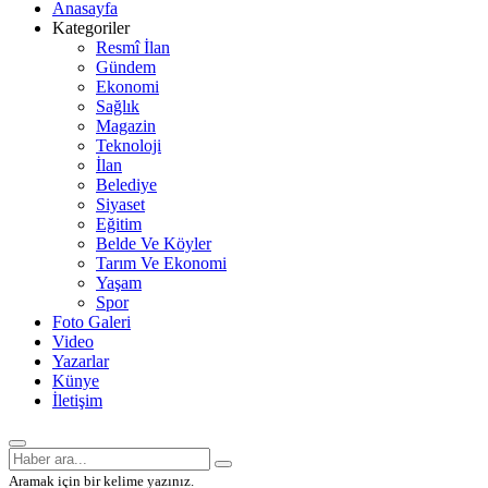
Anasayfa
Kategoriler
Resmî İlan
Gündem
Ekonomi
Sağlık
Magazin
Teknoloji
İlan
Belediye
Siyaset
Eğitim
Belde Ve Köyler
Tarım Ve Ekonomi
Yaşam
Spor
Foto Galeri
Video
Yazarlar
Künye
İletişim
Aramak için bir kelime yazınız.