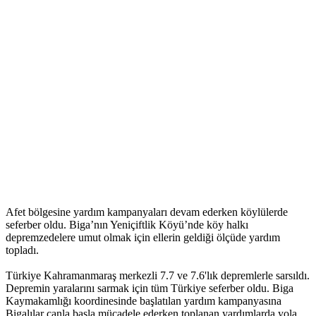
Afet bölgesine yardım kampanyaları devam ederken köylülerde
seferber oldu. Biga’nın Yeniçiftlik Köyü’nde köy halkı
depremzedelere umut olmak için ellerin geldiği ölçüde yardım
topladı.
Türkiye Kahramanmaraş merkezli 7.7 ve 7.6'lık depremlerle sarsıldı.
Depremin yaralarını sarmak için tüm Türkiye seferber oldu. Biga
Kaymakamlığı koordinesinde başlatılan yardım kampanyasına
Bigalılar canla başla mücadele ederken toplanan yardımlarda yola