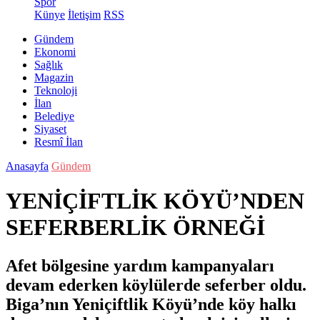
Spor
Künye
İletişim
RSS
Gündem
Ekonomi
Sağlık
Magazin
Teknoloji
İlan
Belediye
Siyaset
Resmî İlan
Anasayfa
Gündem
YENİÇİFTLİK KÖYÜ’NDEN
SEFERBERLİK ÖRNEĞİ
Afet bölgesine yardım kampanyaları
devam ederken köylülerde seferber oldu.
Biga’nın Yeniçiftlik Köyü’nde köy halkı