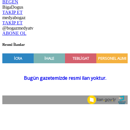
BEĞEN
BigaDogus
TAKİP ET
medyabogaz
TAKİP ET
@bogazmedyatv
ABONE OL
Resmî İlanlar