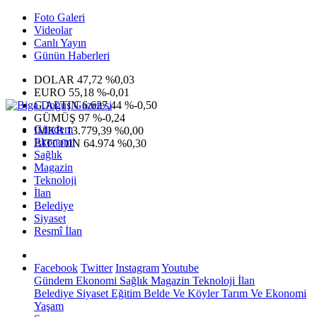
Foto Galeri
Videolar
Canlı Yayın
Günün Haberleri
DOLAR
47,72
%0,03
EURO
55,18
%-0,01
G.ALTIN
6.627,44
%-0,50
GÜMÜŞ
97
%-0,24
Gündem
IMKB
13.779,39
%0,00
Ekonomi
BITCOIN
64.974
%0,30
Sağlık
Magazin
Teknoloji
İlan
Belediye
Siyaset
Resmî İlan
Facebook
Twitter
Instagram
Youtube
Gündem
Ekonomi
Sağlık
Magazin
Teknoloji
İlan
Belediye
Siyaset
Eğitim
Belde Ve Köyler
Tarım Ve Ekonomi
Yaşam