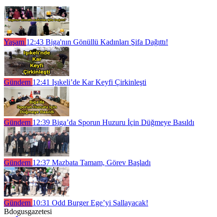
Yaşam
12:43
Biga'nın Gönüllü Kadınları Şifa Dağıttı!
Gündem
12:41
Işıkeli’de Kar Keyfi Çirkinleşti
Gündem
12:39
Biga’da Sporun Huzuru İçin Düğmeye Basıldı
Gündem
12:37
Mazbata Tamam, Görev Başladı
Gündem
10:31
Odd Burger Ege’yi Sallayacak!
Bdogusgazetesi