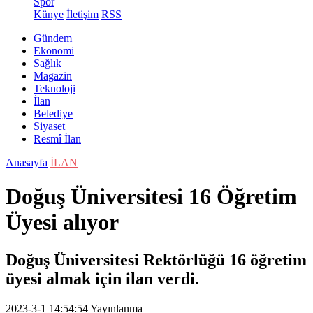
Spor
Künye
İletişim
RSS
Gündem
Ekonomi
Sağlık
Magazin
Teknoloji
İlan
Belediye
Siyaset
Resmî İlan
Anasayfa
İLAN
Doğuş Üniversitesi 16 Öğretim
Üyesi alıyor
Doğuş Üniversitesi Rektörlüğü 16 öğretim
üyesi almak için ilan verdi.
2023-3-1 14:54:54
Yayınlanma