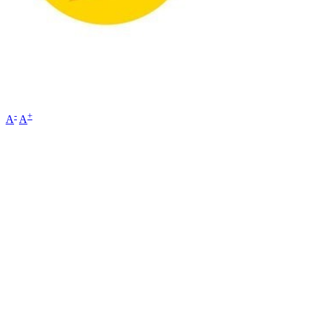
-
+
A
A