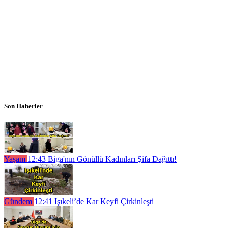
Son Haberler
Yaşam
12:43
Biga'nın Gönüllü Kadınları Şifa Dağıttı!
Gündem
12:41
Işıkeli’de Kar Keyfi Çirkinleşti