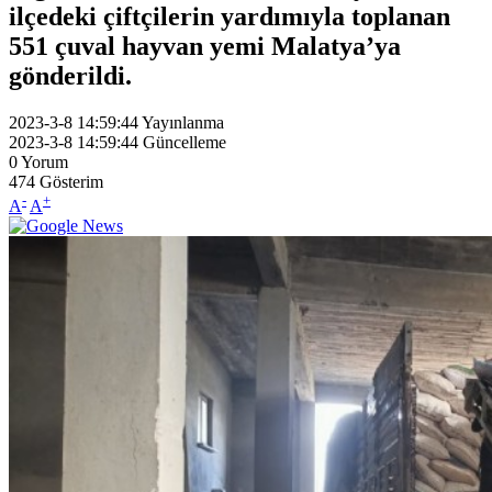
ilçedeki çiftçilerin yardımıyla toplanan
551 çuval hayvan yemi Malatya’ya
gönderildi.
2023-3-8 14:59:44
Yayınlanma
2023-3-8 14:59:44
Güncelleme
0
Yorum
474
Gösterim
-
+
A
A