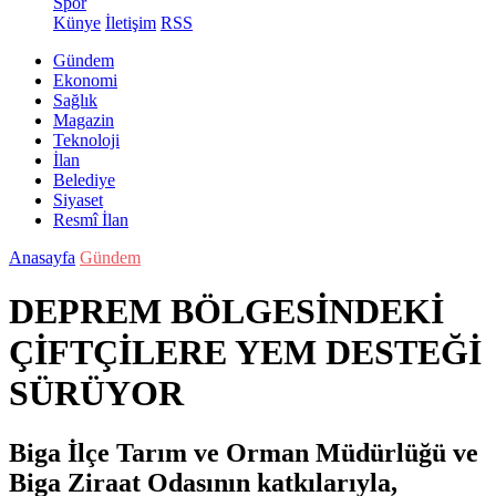
Spor
Künye
İletişim
RSS
Gündem
Ekonomi
Sağlık
Magazin
Teknoloji
İlan
Belediye
Siyaset
Resmî İlan
Anasayfa
Gündem
DEPREM BÖLGESİNDEKİ
ÇİFTÇİLERE YEM DESTEĞİ
SÜRÜYOR
Biga İlçe Tarım ve Orman Müdürlüğü ve
Biga Ziraat Odasının katkılarıyla,