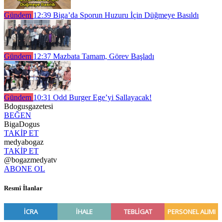
Gündem
12:39
Biga’da Sporun Huzuru İçin Düğmeye Basıldı
Gündem
12:37
Mazbata Tamam, Görev Başladı
Gündem
10:31
Odd Burger Ege’yi Sallayacak!
Bdogusgazetesi
BEĞEN
BigaDogus
TAKİP ET
medyabogaz
TAKİP ET
@bogazmedyatv
ABONE OL
Resmî İlanlar