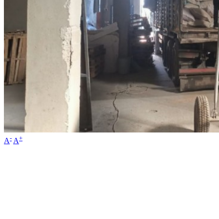
-
+
A
A