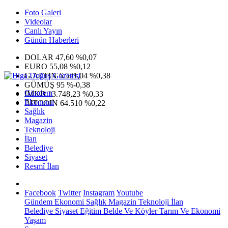
Foto Galeri
Videolar
Canlı Yayın
Günün Haberleri
DOLAR
47,60
%0,07
EURO
55,08
%0,12
G.ALTIN
6.521,04
%0,38
GÜMÜŞ
95
%-0,38
Gündem
IMKB
13.748,23
%0,33
Ekonomi
BITCOIN
64.510
%0,22
Sağlık
Magazin
Teknoloji
İlan
Belediye
Siyaset
Resmî İlan
Facebook
Twitter
Instagram
Youtube
Gündem
Ekonomi
Sağlık
Magazin
Teknoloji
İlan
Belediye
Siyaset
Eğitim
Belde Ve Köyler
Tarım Ve Ekonomi
Yaşam