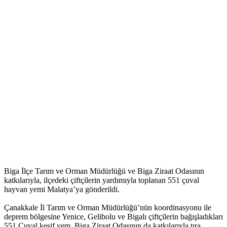
Biga İlçe Tarım ve Orman Müdürlüğü ve Biga Ziraat Odasının
katkılarıyla, ilçedeki çiftçilerin yardımıyla toplanan 551 çuval
hayvan yemi Malatya’ya gönderildi.
Çanakkale İl Tarım ve Orman Müdürlüğü’nün koordinasyonu ile
deprem bölgesine Yenice, Gelibolu ve Bigalı çiftçilerin bağışladıkları
551 Çuval kesif yem, Biga Ziraat Odasının da katkılarıyla tıra