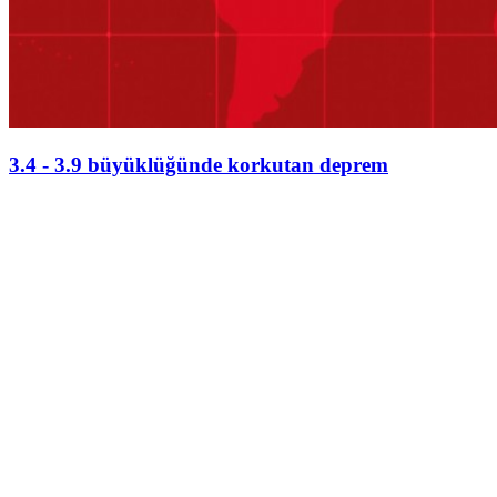
3.4 - 3.9 büyüklüğünde korkutan deprem