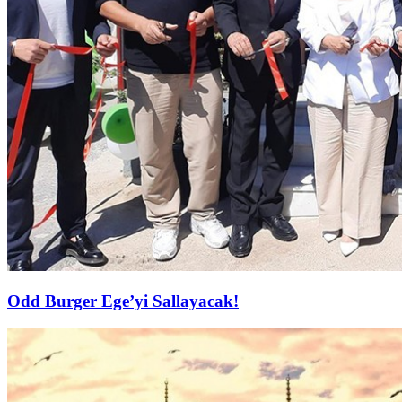
Odd Burger Ege’yi Sallayacak!