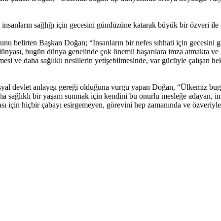
anların sağlığı için gecesini gündüzüne katarak büyük bir özveri ile 
nu belirten Başkan Doğan; “İnsanların bir nefes sıhhati için gecesini g
 dünyası, bugün dünya genelinde çok önemli başarılara imza atmakta ve g
 ve daha sağlıklı nesillerin yetişebilmesinde, var gücüyle çalışan he
osyal devlet anlayışı gereği olduğuna vurgu yapan Doğan, “Ülkemiz bug
aha sağlıklı bir yaşam sunmak için kendini bu onurlu mesleğe adayan, in
ması için hiçbir çabayı esirgemeyen, görevini hep zamanında ve özveriyl