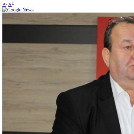
-
+
A
A