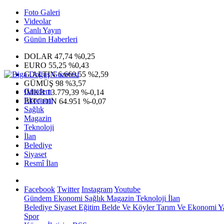
Foto Galeri
Videolar
Canlı Yayın
Günün Haberleri
DOLAR
47,74
%0,25
EURO
55,25
%0,43
G.ALTIN
6.660,55
%2,59
GÜMÜŞ
98
%3,57
Gündem
IMKB
13.779,39
%-0,14
Ekonomi
BITCOIN
64.951
%-0,07
Sağlık
Magazin
Teknoloji
İlan
Belediye
Siyaset
Resmî İlan
Facebook
Twitter
Instagram
Youtube
Gündem
Ekonomi
Sağlık
Magazin
Teknoloji
İlan
Belediye
Siyaset
Eğitim
Belde Ve Köyler
Tarım Ve Ekonomi
Y
Spor