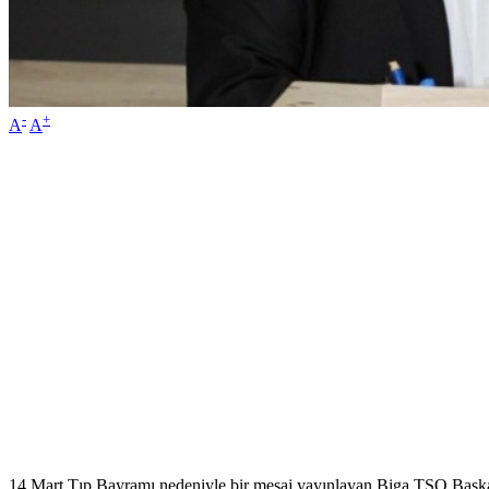
-
+
A
A
14 Mart Tıp Bayramı nedeniyle bir mesaj yayınlayan Biga TSO Başkan