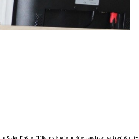
ı Şadan Doğan; “Ülkemiz bugün tıp dünyasında ortaya koyduğu vizyon 