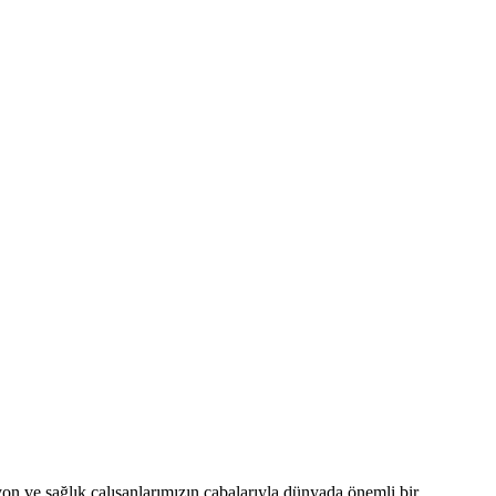
ve sağlık çalışanlarımızın çabalarıyla dünyada önemli bir