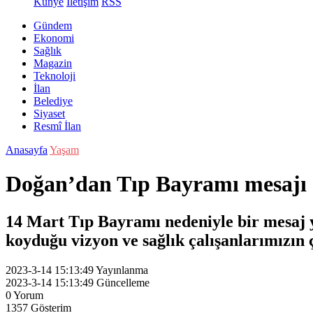
Künye
İletişim
RSS
Gündem
Ekonomi
Sağlık
Magazin
Teknoloji
İlan
Belediye
Siyaset
Resmî İlan
Anasayfa
Yaşam
Doğan’dan Tıp Bayramı mesajı
14 Mart Tıp Bayramı nedeniyle bir mesaj
koyduğu vizyon ve sağlık çalışanlarımızın
2023-3-14 15:13:49
Yayınlanma
2023-3-14 15:13:49
Güncelleme
0
Yorum
1357
Gösterim