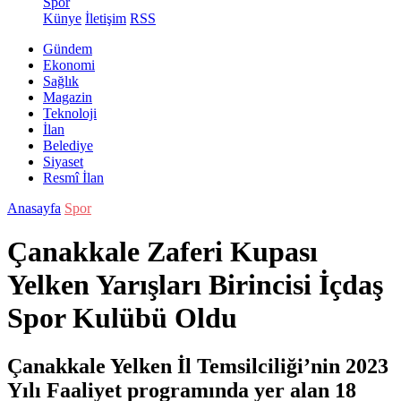
Spor
Künye
İletişim
RSS
Gündem
Ekonomi
Sağlık
Magazin
Teknoloji
İlan
Belediye
Siyaset
Resmî İlan
Anasayfa
Spor
Çanakkale Zaferi Kupası
Yelken Yarışları Birincisi İçdaş
Spor Kulübü Oldu
Çanakkale Yelken İl Temsilciliği’nin 2023
Yılı Faaliyet programında yer alan 18