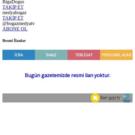
BigaDogus
TAKİP ET
medyabogaz
TAKİP ET
@bogazmedyatv
ABONE OL
Resmî İlanlar