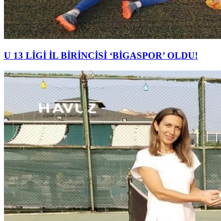
U 13 LİGİ İL BİRİNCİSİ ‘BİGASPOR’ OLDU!