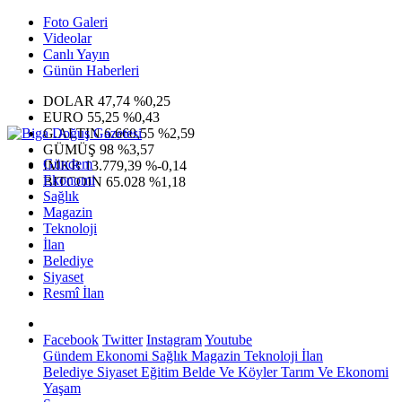
Foto Galeri
Videolar
Canlı Yayın
Günün Haberleri
DOLAR
47,74
%0,25
EURO
55,25
%0,43
G.ALTIN
6.660,55
%2,59
GÜMÜŞ
98
%3,57
Gündem
IMKB
13.779,39
%-0,14
Ekonomi
BITCOIN
65.028
%1,18
Sağlık
Magazin
Teknoloji
İlan
Belediye
Siyaset
Resmî İlan
Facebook
Twitter
Instagram
Youtube
Gündem
Ekonomi
Sağlık
Magazin
Teknoloji
İlan
Belediye
Siyaset
Eğitim
Belde Ve Köyler
Tarım Ve Ekonomi
Yaşam