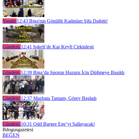
Yaşam
12:43
Biga'nın Gönüllü Kadınları Şifa Dağıttı!
Gündem
12:41
Işıkeli’de Kar Keyfi Çirkinleşti
Gündem
12:39
Biga’da Sporun Huzuru İçin Düğmeye Basıldı
Gündem
12:37
Mazbata Tamam, Görev Başladı
Gündem
10:31
Odd Burger Ege’yi Sallayacak!
Bdogusgazetesi
BEĞEN