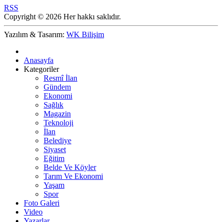
RSS
Copyright © 2026 Her hakkı saklıdır.
Yazılım & Tasarım:
WK Bilişim
Anasayfa
Kategoriler
Resmî İlan
Gündem
Ekonomi
Sağlık
Magazin
Teknoloji
İlan
Belediye
Siyaset
Eğitim
Belde Ve Köyler
Tarım Ve Ekonomi
Yaşam
Spor
Foto Galeri
Video
Yazarlar