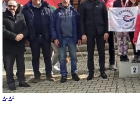
-
+
A
A