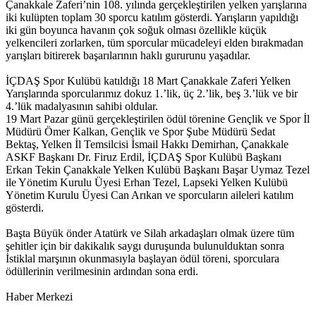
Çanakkale Zaferi’nin 108. yılında gerçekleştirilen yelken yarışlarına
iki kulüpten toplam 30 sporcu katılım gösterdi. Yarışların yapıldığı
iki gün boyunca havanın çok soğuk olması özellikle küçük
yelkencileri zorlarken, tüm sporcular mücadeleyi elden bırakmadan
yarışları bitirerek başarılarının haklı gururunu yaşadılar.
İÇDAŞ Spor Kulübü katıldığı 18 Mart Çanakkale Zaferi Yelken
Yarışlarında sporcularımız dokuz 1.’lik, üç 2.’lik, beş 3.’lük ve bir
4.’lük madalyasının sahibi oldular.
19 Mart Pazar günü gerçekleştirilen ödül törenine Gençlik ve Spor İl
Müdürü Ömer Kalkan, Gençlik ve Spor Şube Müdürü Sedat
Bektaş, Yelken İl Temsilcisi İsmail Hakkı Demirhan, Çanakkale
ASKF Başkanı Dr. Firuz Erdil, İÇDAŞ Spor Kulübü Başkanı
Erkan Tekin Çanakkale Yelken Kulübü Başkanı Başar Uymaz Tezel
ile Yönetim Kurulu Üyesi Erhan Tezel, Lapseki Yelken Kulübü
Yönetim Kurulu Üyesi Can Arıkan ve sporcuların aileleri katılım
gösterdi.
Başta Büyük önder Atatürk ve Silah arkadaşları olmak üzere tüm
şehitler için bir dakikalık saygı duruşunda bulunulduktan sonra
İstiklal marşının okunmasıyla başlayan ödül töreni, sporculara
ödüllerinin verilmesinin ardından sona erdi.
Haber Merkezi