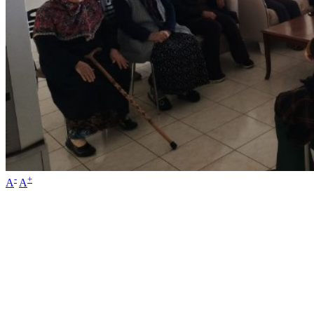
-
+
A
A