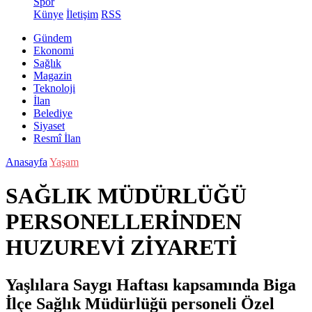
Spor
Künye
İletişim
RSS
Gündem
Ekonomi
Sağlık
Magazin
Teknoloji
İlan
Belediye
Siyaset
Resmî İlan
Anasayfa
Yaşam
SAĞLIK MÜDÜRLÜĞÜ
PERSONELLERİNDEN
HUZUREVİ ZİYARETİ
Yaşlılara Saygı Haftası kapsamında Biga
İlçe Sağlık Müdürlüğü personeli Özel