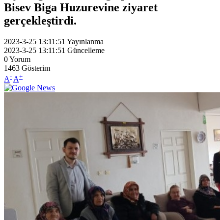
Bisev Biga Huzurevine ziyaret
gerçekleştirdi.
2023-3-25 13:11:51
Yayınlanma
2023-3-25 13:11:51
Güncelleme
0
Yorum
1463
Gösterim
-
+
A
A