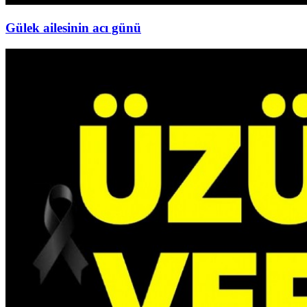
Gülek ailesinin acı günü