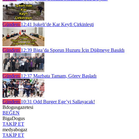
Gündem
12:41
Işıkeli’de Kar Keyfi Çirkinleşti
Gündem
12:39
Biga’da Sporun Huzuru İçin Düğmeye Basıldı
Gündem
12:37
Mazbata Tamam, Görev Başladı
Gündem
10:31
Odd Burger Ege’yi Sallayacak!
Bdogusgazetesi
BEĞEN
BigaDogus
TAKİP ET
medyabogaz
TAKİP ET