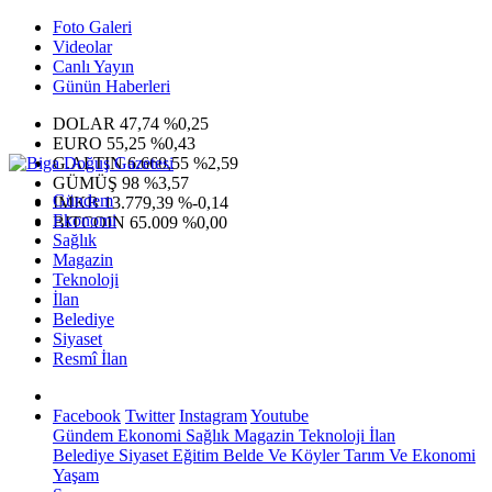
Foto Galeri
Videolar
Canlı Yayın
Günün Haberleri
DOLAR
47,74
%0,25
EURO
55,25
%0,43
G.ALTIN
6.660,55
%2,59
GÜMÜŞ
98
%3,57
Gündem
IMKB
13.779,39
%-0,14
Ekonomi
BITCOIN
65.009
%0,00
Sağlık
Magazin
Teknoloji
İlan
Belediye
Siyaset
Resmî İlan
Facebook
Twitter
Instagram
Youtube
Gündem
Ekonomi
Sağlık
Magazin
Teknoloji
İlan
Belediye
Siyaset
Eğitim
Belde Ve Köyler
Tarım Ve Ekonomi
Yaşam