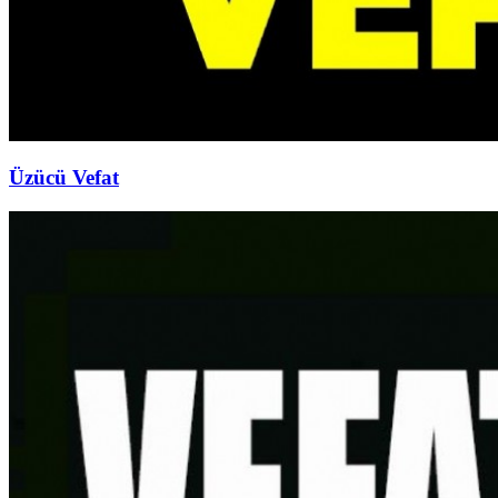
Üzücü Vefat