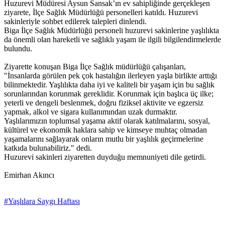
Huzurevi Müdüresi Aysun Sansak’ın ev sahipliğinde gerçekleşen
ziyarete, İlçe Sağlık Müdürlüğü personelleri katıldı. Huzurevi
sakinleriyle sohbet edilerek talepleri dinlendi.
Biga İlçe Sağlık Müdürlüğü personeli huzurevi sakinlerine yaşlılıkta
da önemli olan hareketli ve sağlıklı yaşam ile ilgili bilgilendirmelerde
bulundu.
Ziyarette konuşan Biga İlçe Sağlık müdürlüğü çalışanları,
"İnsanlarda görülen pek çok hastalığın ilerleyen yaşla birlikte arttığı
bilinmektedir. Yaşlılıkta daha iyi ve kaliteli bir yaşam için bu sağlık
sorunlarından korunmak gereklidir. Korunmak için başlıca üç ilke;
yeterli ve dengeli beslenmek, doğru fiziksel aktivite ve egzersiz
yapmak, alkol ve sigara kullanımından uzak durmaktır.
Yaşlılarımızın toplumsal yaşama aktif olarak katılmalarını, sosyal,
kültürel ve ekonomik haklara sahip ve kimseye muhtaç olmadan
yaşamalarını sağlayarak onların mutlu bir yaşlılık geçirmelerine
katkıda bulunabiliriz." dedi.
Huzurevi sakinleri ziyaretten duyduğu memnuniyeti dile getirdi.
Emirhan Akıncı
#Yaşlılara Saygı Haftası