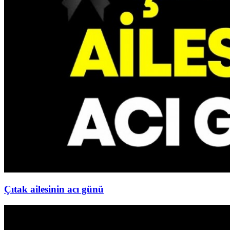
Çıtak ailesinin acı günü