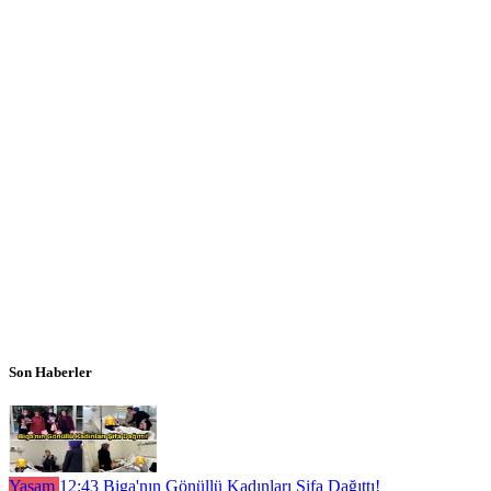
Son Haberler
Yaşam
12:43
Biga'nın Gönüllü Kadınları Şifa Dağıttı!