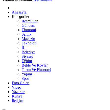
Anasayfa
Kategoriler
Resmî İlan
Gündem
Ekonomi
Sağlık
Magazin
Teknoloji
İlan
Belediye
Siyaset
Eğitim
Belde Ve Köyler
Tarım Ve Ekonomi
Yaşam
Spor
Foto Galeri
Video
Yazarlar
Künye
İletişim