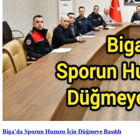
Biga’da Sporun Huzuru İçin Düğmeye Basıldı