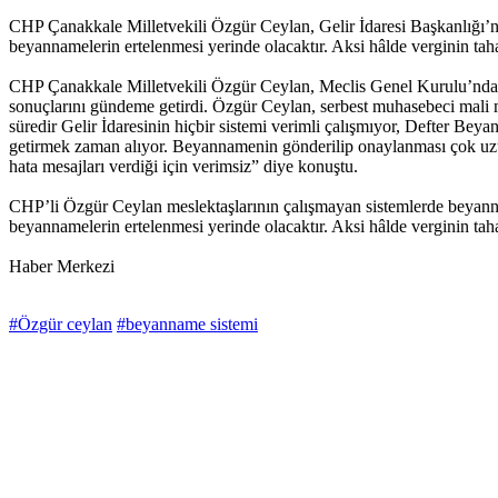
CHP Çanakkale Milletvekili Özgür Ceylan, Gelir İdaresi Başkanlığı’nın
beyannamelerin ertelenmesi yerinde olacaktır. Aksi hâlde verginin tah
CHP Çanakkale Milletvekili Özgür Ceylan, Meclis Genel Kurulu’nda yap
sonuçlarını gündeme getirdi. Özgür Ceylan, serbest muhasebeci mali müş
süredir Gelir İdaresinin hiçbir sistemi verimli çalışmıyor, Defter Beya
getirmek zaman alıyor. Beyannamenin gönderilip onaylanması çok uzun
hata mesajları verdiği için verimsiz” diye konuştu.
CHP’li Özgür Ceylan meslektaşlarının çalışmayan sistemlerde beyannam
beyannamelerin ertelenmesi yerinde olacaktır. Aksi hâlde verginin ta
Haber Merkezi
#Özgür ceylan
#beyanname sistemi