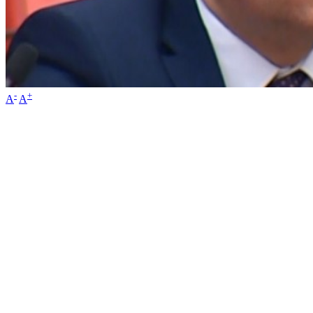
-
+
A
A