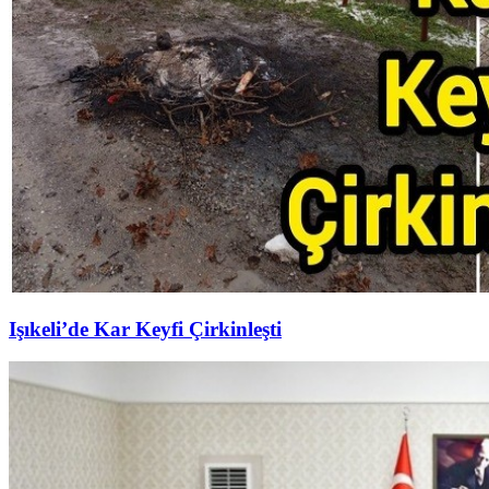
Işıkeli’de Kar Keyfi Çirkinleşti