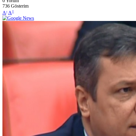
0
Yorum
736
Gösterim
-
+
A
A