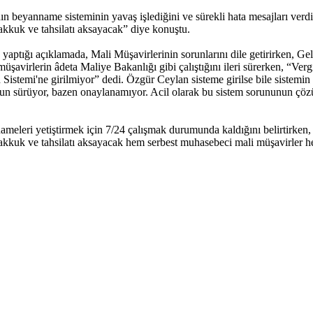
 beyanname sisteminin yavaş işlediğini ve sürekli hata mesajları verdi
akkuk ve tahsilatı aksayacak” diye konuştu.
tığı açıklamada, Mali Müşavirlerinin sorunlarını dile getirirken, Gelir
avirlerin âdeta Maliye Bakanlığı gibi çalıştığını ileri sürerken, “Verg
n Sistemi'ne girilmiyor” dedi. Özgür Ceylan sisteme girilse bile sistemin
 sürüyor, bazen onaylanamıyor. Acil olarak bu sistem sorununun çözül
eleri yetiştirmek için 7/24 çalışmak durumunda kaldığını belirtirken, “
hakkuk ve tahsilatı aksayacak hem serbest muhasebeci mali müşavirler h