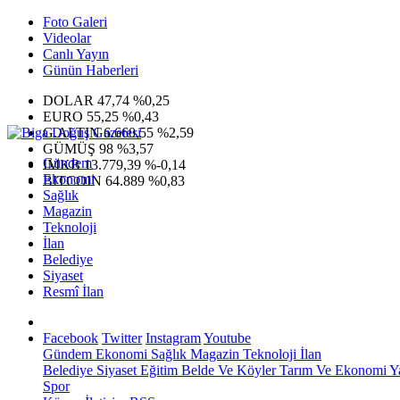
Foto Galeri
Videolar
Canlı Yayın
Günün Haberleri
DOLAR
47,74
%0,25
EURO
55,25
%0,43
G.ALTIN
6.660,55
%2,59
GÜMÜŞ
98
%3,57
Gündem
IMKB
13.779,39
%-0,14
Ekonomi
BITCOIN
64.889
%0,83
Sağlık
Magazin
Teknoloji
İlan
Belediye
Siyaset
Resmî İlan
Facebook
Twitter
Instagram
Youtube
Gündem
Ekonomi
Sağlık
Magazin
Teknoloji
İlan
Belediye
Siyaset
Eğitim
Belde Ve Köyler
Tarım Ve Ekonomi
Y
Spor