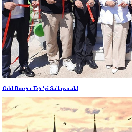
Odd Burger Ege’yi Sallayacak!