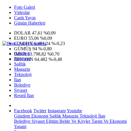
Foto Galeri
Videolar
Canlı Yayın
Günün Haberleri
DOLAR
47,61
%0,09
EURO
55,06
%0,09
G.ALTIN
6.481,24
%-0,23
GÜMÜŞ
94
%-0,80
Gündem
IMKB
13.798,82
%0,70
Ekonomi
BITCOIN
64.482
%-0,48
Sağlık
Magazin
Teknoloji
İlan
Belediye
Siyaset
Resmî İlan
Facebook
Twitter
Instagram
Youtube
Gündem
Ekonomi
Sağlık
Magazin
Teknoloji
İlan
Belediye
Siyaset
Eğitim
Belde Ve Köyler
Tarım Ve Ekonomi
Yaşam