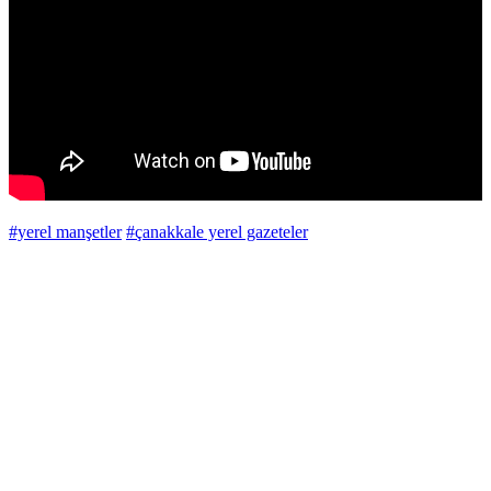
#yerel manşetler
#çanakkale yerel gazeteler