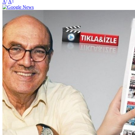
-
+
A
A