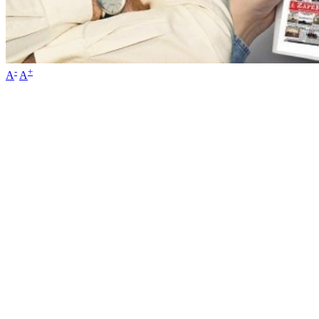
-
+
A
A