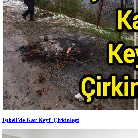
Işıkeli’de Kar Keyfi Çirkinleşti