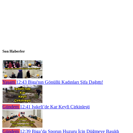
Son Haberler
Yaşam
12:43
Biga'nın Gönüllü Kadınları Şifa Dağıttı!
Gündem
12:41
Işıkeli’de Kar Keyfi Çirkinleşti
Gündem
12:39
Biga’da Sporun Huzuru İçin Düğmeye Basıldı