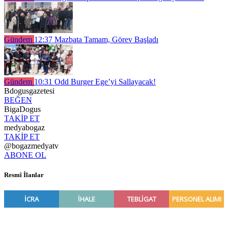
Gündem
12:37
Mazbata Tamam, Görev Başladı
Gündem
10:31
Odd Burger Ege’yi Sallayacak!
Bdogusgazetesi
BEĞEN
BigaDogus
TAKİP ET
medyabogaz
TAKİP ET
@bogazmedyatv
ABONE OL
Resmî İlanlar