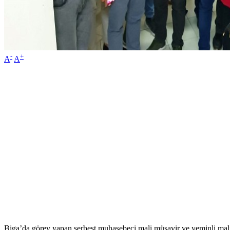
-
+
A
A
Biga’da görev yapan serbest muhasebeci mali müşavir ve yeminli mali m