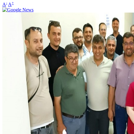
-
+
A
A