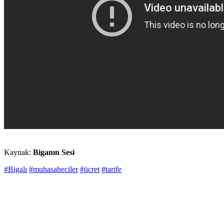
Kaynak:
Biganın Sesi
#Bigalı
#muhasabeciler
#ücret
#tarife