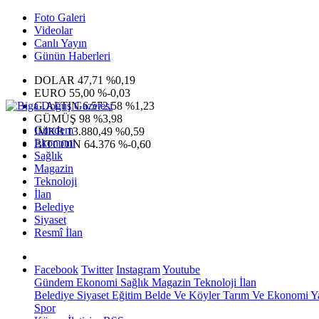
Foto Galeri
Videolar
Canlı Yayın
Günün Haberleri
DOLAR
47,71
%0,19
EURO
55,00
%-0,03
G.ALTIN
6.572,58
%1,23
GÜMÜŞ
98
%3,98
Gündem
IMKB
13.880,49
%0,59
Ekonomi
BITCOIN
64.376
%-0,60
Sağlık
Magazin
Teknoloji
İlan
Belediye
Siyaset
Resmî İlan
Facebook
Twitter
Instagram
Youtube
Gündem
Ekonomi
Sağlık
Magazin
Teknoloji
İlan
Belediye
Siyaset
Eğitim
Belde Ve Köyler
Tarım Ve Ekonomi
Y
Spor