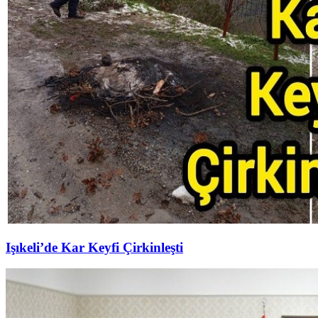
Işıkeli’de Kar Keyfi Çirkinleşti