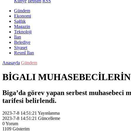
Künye
İletişim
RSS
Gündem
Ekonomi
Sağlık
Magazin
Teknoloji
İlan
Belediye
Siyaset
Resmî İlan
Anasayfa
Gündem
BİGALI MUHASEBECİLERİN
Biga’da görev yapan serbest muhasebeci ma
tarifesi belirlendi.
2023-7-8 14:51:21
Yayınlanma
2023-7-8 14:51:21
Güncelleme
0
Yorum
1109
Gösterim