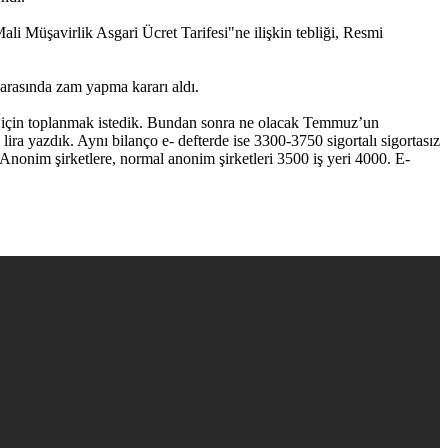
i Müşavirlik Asgari Ücret Tarifesi"ne ilişkin tebliği, Resmi
0 arasında zam yapma kararı aldı.
nu için toplanmak istedik. Bundan sonra ne olacak Temmuz’un
ira yazdık. Aynı bilanço e- defterde ise 3300-3750 sigortalı sigortasız
. Anonim şirketlere, normal anonim şirketleri 3500 iş yeri 4000. E-