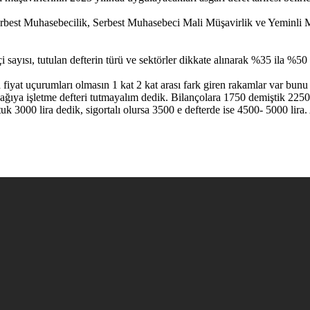
rbest Muhasebecilik, Serbest Muhasebeci Mali Müşavirlik ve Yeminli Mal
i sayısı, tutulan defterin türü ve sektörler dikkate alınarak %35 ila %5
iyat uçurumları olmasın 1 kat 2 kat arası fark giren rakamlar var bu
ğıya işletme defteri tutmayalım dedik. Bilançolara 1750 demiştik 2250 l
uk 3000 lira dedik, sigortalı olursa 3500 e defterde ise 4500- 5000 lira