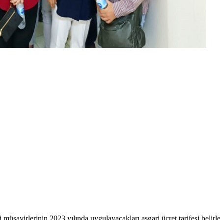
üşavirlerinin 2023 yılında uygulayacakları asgari ücret tarifesi belirle