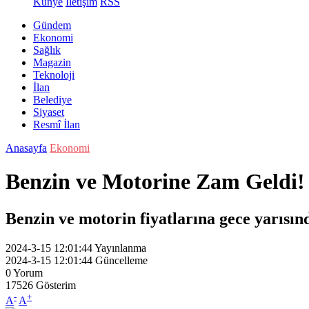
Künye
İletişim
RSS
Gündem
Ekonomi
Sağlık
Magazin
Teknoloji
İlan
Belediye
Siyaset
Resmî İlan
Anasayfa
Ekonomi
Benzin ve Motorine Zam Geldi!
Benzin ve motorin fiyatlarına gece yarısın
2024-3-15 12:01:44
Yayınlanma
2024-3-15 12:01:44
Güncelleme
0
Yorum
17526
Gösterim
-
+
A
A