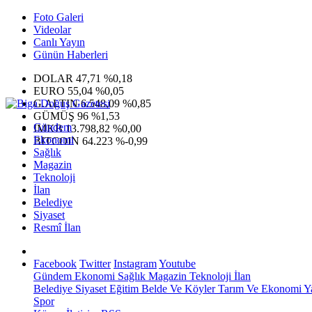
Foto Galeri
Videolar
Canlı Yayın
Günün Haberleri
DOLAR
47,71
%0,18
EURO
55,04
%0,05
G.ALTIN
6.548,09
%0,85
GÜMÜŞ
96
%1,53
Gündem
IMKB
13.798,82
%0,00
Ekonomi
BITCOIN
64.223
%-0,99
Sağlık
Magazin
Teknoloji
İlan
Belediye
Siyaset
Resmî İlan
Facebook
Twitter
Instagram
Youtube
Gündem
Ekonomi
Sağlık
Magazin
Teknoloji
İlan
Belediye
Siyaset
Eğitim
Belde Ve Köyler
Tarım Ve Ekonomi
Y
Spor