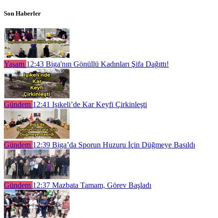
Son Haberler
Yaşam
12:43
Biga'nın Gönüllü Kadınları Şifa Dağıttı!
Gündem
12:41
Işıkeli’de Kar Keyfi Çirkinleşti
Gündem
12:39
Biga’da Sporun Huzuru İçin Düğmeye Basıldı
Gündem
12:37
Mazbata Tamam, Görev Başladı