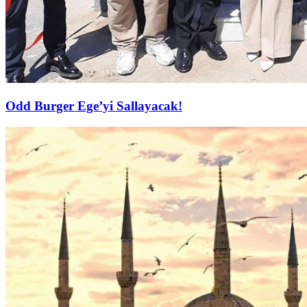
Odd Burger Ege’yi Sallayacak!