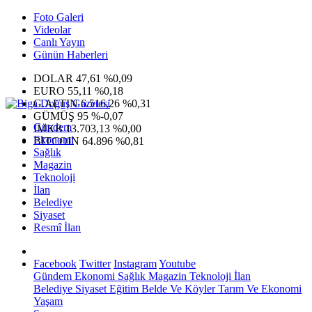
Foto Galeri
Videolar
Canlı Yayın
Günün Haberleri
DOLAR
47,61
%0,09
EURO
55,11
%0,18
G.ALTIN
6.516,26
%0,31
GÜMÜŞ
95
%-0,07
Gündem
IMKB
13.703,13
%0,00
Ekonomi
BITCOIN
64.896
%0,81
Sağlık
Magazin
Teknoloji
İlan
Belediye
Siyaset
Resmî İlan
Facebook
Twitter
Instagram
Youtube
Gündem
Ekonomi
Sağlık
Magazin
Teknoloji
İlan
Belediye
Siyaset
Eğitim
Belde Ve Köyler
Tarım Ve Ekonomi
Yaşam