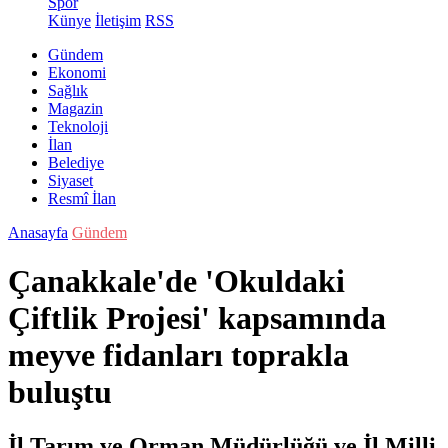
Spor
Künye
İletişim
RSS
Gündem
Ekonomi
Sağlık
Magazin
Teknoloji
İlan
Belediye
Siyaset
Resmî İlan
Anasayfa
Gündem
Çanakkale'de 'Okuldaki
Çiftlik Projesi' kapsamında
meyve fidanları toprakla
buluştu
İl Tarım ve Orman Müdürlüğü ve İl Milli