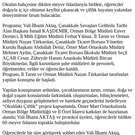
Okulun bahçesine dikilen meyve fidanlarıyla birlikte, öğrenciler
doğayla iç içe olmanın keyfini çıkaracak ve çiftlik hayatını yakından
deneyimleme fırsatı bulacaklar.
Programa; Vali İlhami Aktaş, Çanakkale Savaşları Gelibolu Tarihi
Alan Başkanı İsmail KAŞDEMİR, Orman Bölge Müdürü Enver
Demirci, İl Milli Eğitim Müdürü Ferhat Yılmaz, İl Tarım ve Orman
Müdürü Nazan Türkarslan, Çanakkale Ticaret Borsası Yönetim
Kurulu Başkanı Abdullah Deniz, Ömer Mart Ortaokulu Müdürü
Mehmet Aydın, Çanakkale Ticaret Borsası İlkokulu Müdürü Seçil
AÇAR Cesur, Zübeyde Hanım Anaokulu Müdürü Bircan
Böyükmedar, İlgili kurumların şube müdürleri ile personeli,
öğretmenler, veliler ve öğrenciler katıldı.
Program, İl Tarım ve Orman Müdürü Nazan Türkarslan tarafından
yapılan konuşma ile başladı.
Yapılan konuşmanın ardından, çocuklarımızın tarım, orman, doğa ve
doğal yaşam konularında farkındalık oluşturmaları, bilinçlenmeleri,
aidiyet duygusu geliştirmeleri ve harekete geçmelerini hedefleyen
“Okuldaki Çiftlik” projesi kapsamında, Ömer Mart Ortaokulunda
Orman Bölge Müdürlüğü ve İl Özel İdaresi katkıları ile hazırlanan
alanda; Vali İlhami AKTAŞ ve protokol üyeleri, öğrencilerle birlikte
60 meyve fidanını toprakla buluşturdular.
Öğrencilerle bir süre görüşerek sohbet eden Vali İlhami Aktaş,