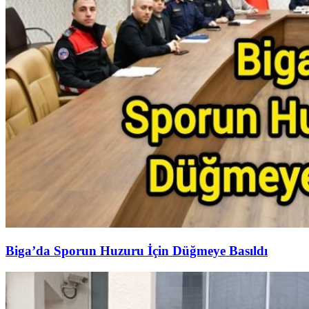
Biga’da Sporun Huzuru İçin Düğmeye Basıldı