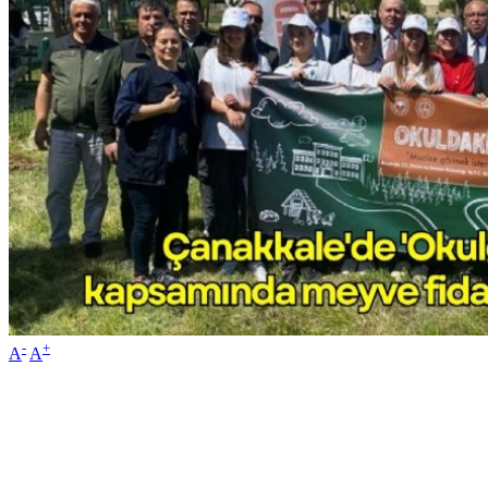
-
+
A
A