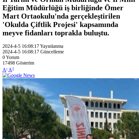
Eğitim Müdürlüğü iş birliğinde Ömer
Mart Ortaokulu'nda gerçekleştirilen
'Okulda Çiftlik Projesi' kapsamında
meyve fidanları toprakla buluştu.
2024-4-5 16:08:17
Yayınlanma
2024-4-5 16:08:17
Güncelleme
0
Yorum
17498
Gösterim
-
+
A
A