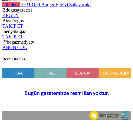
Gündem
10:31
Odd Burger Ege’yi Sallayacak!
Bdogusgazetesi
BEĞEN
BigaDogus
TAKİP ET
medyabogaz
TAKİP ET
@bogazmedyatv
ABONE OL
Resmî İlanlar