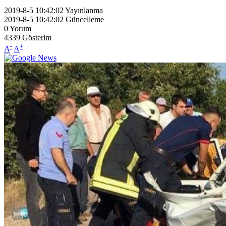
2019-8-5 10:42:02
Yayınlanma
2019-8-5 10:42:02
Güncelleme
0
Yorum
4339
Gösterim
-
+
A
A