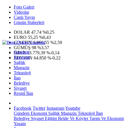
Foto Galeri
Videolar
Canlı Yayın
Günün Haberleri
DOLAR
47,74
%0,25
EURO
55,25
%0,43
G.ALTIN
6.660,55
%2,59
GÜMÜŞ
98
%3,57
Gündem
IMKB
13.779,39
%-0,14
Ekonomi
BITCOIN
64.850
%-0,22
Sağlık
Magazin
Teknoloji
İlan
Belediye
Siyaset
Resmî İlan
Facebook
Twitter
Instagram
Youtube
Gündem
Ekonomi
Sağlık
Magazin
Teknoloji
İlan
Belediye
Siyaset
Eğitim
Belde Ve Köyler
Tarım Ve Ekonomi
Yaşam