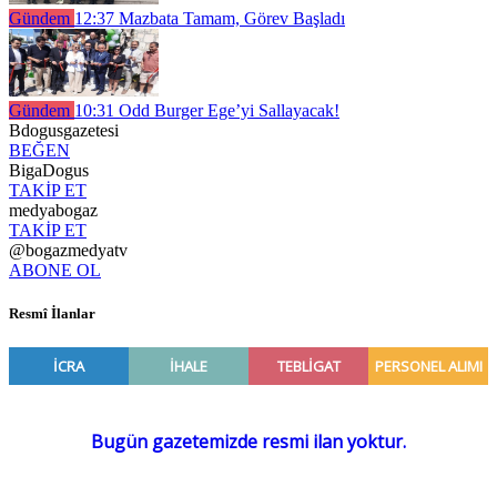
Gündem
12:37
Mazbata Tamam, Görev Başladı
Gündem
10:31
Odd Burger Ege’yi Sallayacak!
Bdogusgazetesi
BEĞEN
BigaDogus
TAKİP ET
medyabogaz
TAKİP ET
@bogazmedyatv
ABONE OL
Resmî İlanlar