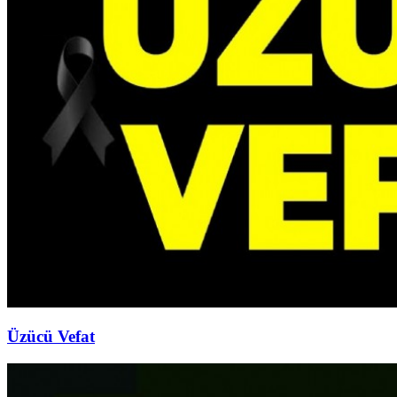
Üzücü Vefat