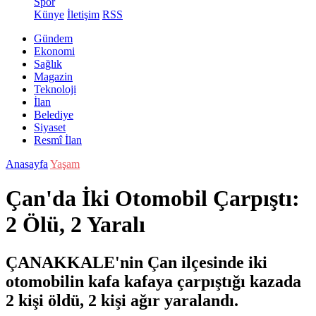
Spor
Künye
İletişim
RSS
Gündem
Ekonomi
Sağlık
Magazin
Teknoloji
İlan
Belediye
Siyaset
Resmî İlan
Anasayfa
Yaşam
Çan'da İki Otomobil Çarpıştı:
2 Ölü, 2 Yaralı
ÇANAKKALE'nin Çan ilçesinde iki
otomobilin kafa kafaya çarpıştığı kazada
2 kişi öldü, 2 kişi ağır yaralandı.