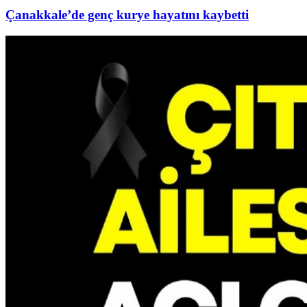
Çanakkale’de genç kurye hayatını kaybetti