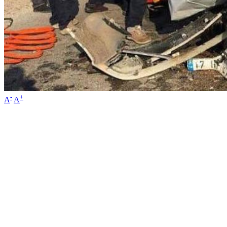
-
+
A
A