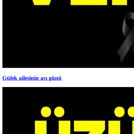
Gülek ailesinin acı günü