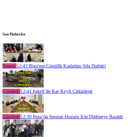
Son Haberler
Yaşam
12:43
Biga'nın Gönüllü Kadınları Şifa Dağıttı!
Gündem
12:41
Işıkeli’de Kar Keyfi Çirkinleşti
Gündem
12:39
Biga’da Sporun Huzuru İçin Düğmeye Basıldı