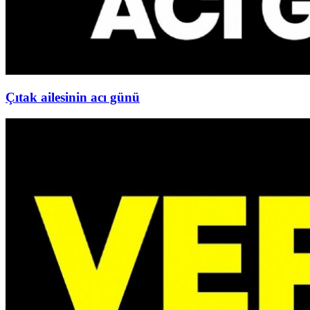
Çıtak ailesinin acı günü