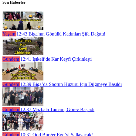
Son Haberler
Yaşam
12:43
Biga'nın Gönüllü Kadınları Şifa Dağıttı!
Gündem
12:41
Işıkeli’de Kar Keyfi Çirkinleşti
Gündem
12:39
Biga’da Sporun Huzuru İçin Düğmeye Basıldı
Gündem
12:37
Mazbata Tamam, Görev Başladı
Gündem
10:31
Odd Burger Ege’yi Sallayacak!