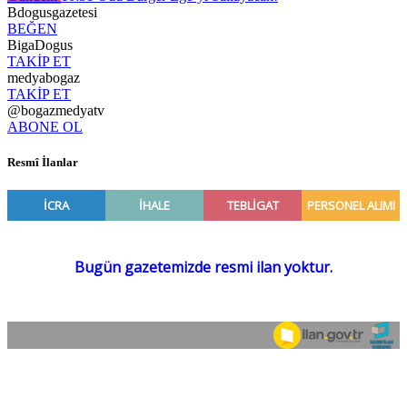
Bdogusgazetesi
BEĞEN
BigaDogus
TAKİP ET
medyabogaz
TAKİP ET
@bogazmedyatv
ABONE OL
Resmî İlanlar