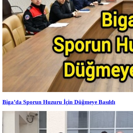
Biga’da Sporun Huzuru İçin Düğmeye Basıldı