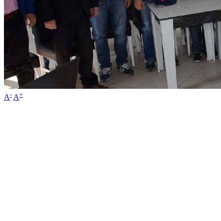
-
+
A
A