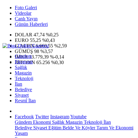
Foto Galeri
Videolar
Canlı Yayın
Günün Haberleri
DOLAR
47,74
%0,25
EURO
55,25
%0,43
G.ALTIN
6.660,55
%2,59
GÜMÜŞ
98
%3,57
Gündem
IMKB
13.779,39
%-0,14
Ekonomi
BITCOIN
65.256
%0,30
Sağlık
Magazin
Teknoloji
İlan
Belediye
Siyaset
Resmî İlan
Facebook
Twitter
Instagram
Youtube
Gündem
Ekonomi
Sağlık
Magazin
Teknoloji
İlan
Belediye
Siyaset
Eğitim
Belde Ve Köyler
Tarım Ve Ekonomi
Yaşam