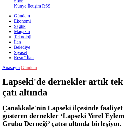
Spor
Künye
İletişim
RSS
Gündem
Ekonomi
Sağlık
Magazin
Teknoloji
İlan
Belediye
Siyaset
Resmî İlan
Anasayfa
Gündem
Lapseki'de dernekler artık tek
çatı altında
Çanakkale'nin Lapseki ilçesinde faaliyet
gösteren dernekler ‘Lapseki Yerel Eylem
Grubu Derneği’ çatısı altında birleşiyor.