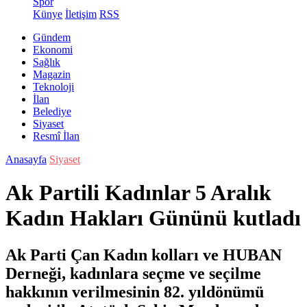
Spor
Künye
İletişim
RSS
Gündem
Ekonomi
Sağlık
Magazin
Teknoloji
İlan
Belediye
Siyaset
Resmî İlan
Anasayfa
Siyaset
Ak Partili Kadınlar 5 Aralık
Kadın Hakları Gününü kutladı
Ak Parti Çan Kadın kolları ve HUBAN
Derneği, kadınlara seçme ve seçilme
hakkının verilmesinin 82. yıldönümü