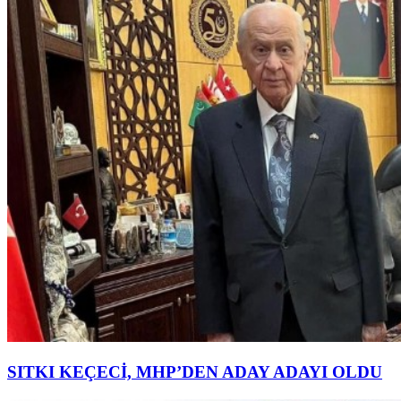
SITKI KEÇECİ, MHP’DEN ADAY ADAYI OLDU