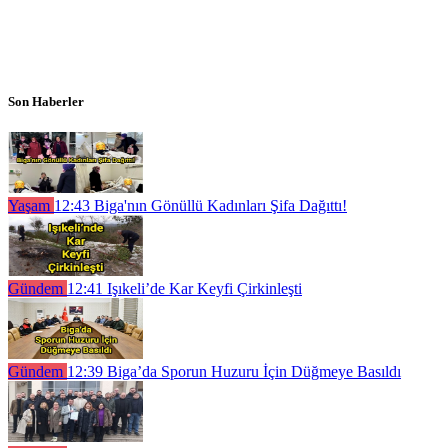
Son Haberler
Yaşam
12:43
Biga'nın Gönüllü Kadınları Şifa Dağıttı!
Gündem
12:41
Işıkeli’de Kar Keyfi Çirkinleşti
Gündem
12:39
Biga’da Sporun Huzuru İçin Düğmeye Basıldı