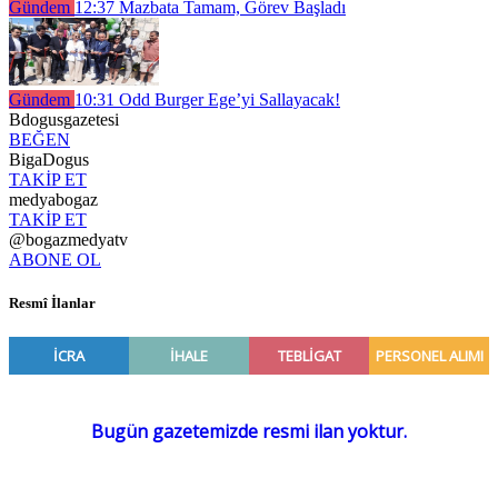
Gündem
12:37
Mazbata Tamam, Görev Başladı
Gündem
10:31
Odd Burger Ege’yi Sallayacak!
Bdogusgazetesi
BEĞEN
BigaDogus
TAKİP ET
medyabogaz
TAKİP ET
@bogazmedyatv
ABONE OL
Resmî İlanlar