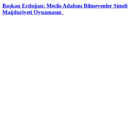
Başkan Erdoğan: Meclis Adabını Bilmeyenler Şimdi
Mağduriyeti Oynamasın