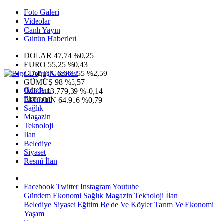
Foto Galeri
Videolar
Canlı Yayın
Günün Haberleri
DOLAR
47,74
%0,25
EURO
55,25
%0,43
G.ALTIN
6.660,55
%2,59
GÜMÜŞ
98
%3,57
Gündem
IMKB
13.779,39
%-0,14
Ekonomi
BITCOIN
64.916
%0,79
Sağlık
Magazin
Teknoloji
İlan
Belediye
Siyaset
Resmî İlan
Facebook
Twitter
Instagram
Youtube
Gündem
Ekonomi
Sağlık
Magazin
Teknoloji
İlan
Belediye
Siyaset
Eğitim
Belde Ve Köyler
Tarım Ve Ekonomi
Yaşam