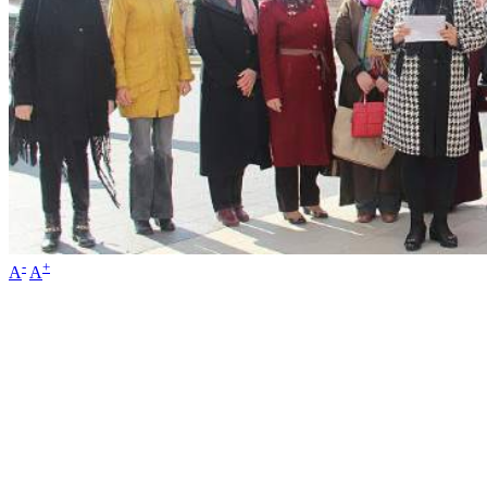
-
+
A
A