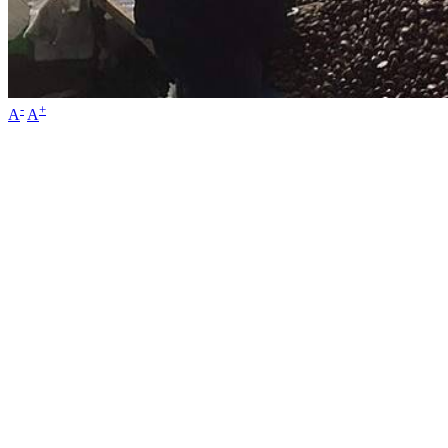
-
+
A
A