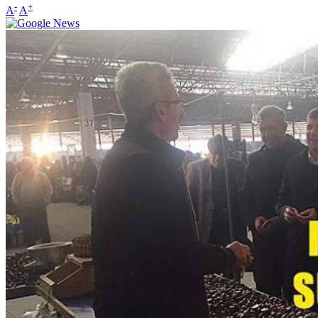
-
+
A
A