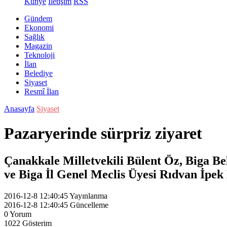
Künye
İletişim
RSS
Gündem
Ekonomi
Sağlık
Magazin
Teknoloji
İlan
Belediye
Siyaset
Resmî İlan
Anasayfa
Siyaset
Pazaryerinde sürpriz ziyaret
Çanakkale Milletvekili Bülent Öz, Biga Be
ve Biga İl Genel Meclis Üyesi Rıdvan İpek B
2016-12-8 12:40:45
Yayınlanma
2016-12-8 12:40:45
Güncelleme
0
Yorum
1022
Gösterim