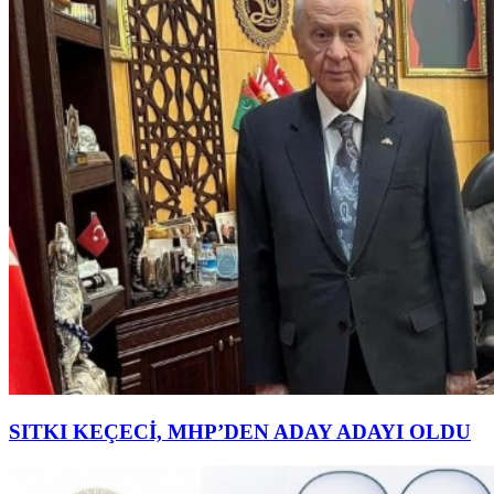
SITKI KEÇECİ, MHP’DEN ADAY ADAYI OLDU