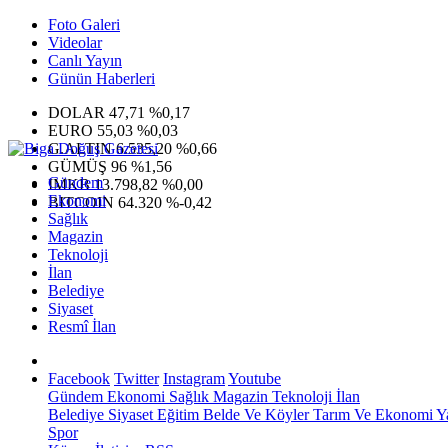
Foto Galeri
Videolar
Canlı Yayın
Günün Haberleri
DOLAR
47,71
%0,17
EURO
55,03
%0,03
G.ALTIN
6.535,20
%0,66
GÜMÜŞ
96
%1,56
Gündem
IMKB
13.798,82
%0,00
Ekonomi
BITCOIN
64.320
%-0,42
Sağlık
Magazin
Teknoloji
İlan
Belediye
Siyaset
Resmî İlan
Facebook
Twitter
Instagram
Youtube
Gündem
Ekonomi
Sağlık
Magazin
Teknoloji
İlan
Belediye
Siyaset
Eğitim
Belde Ve Köyler
Tarım Ve Ekonomi
Y
Spor