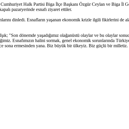
k, Cumhuriyet Halk Partisi Biga İlçe Başkanı Özgür Ceylan ve Biga İl 
apalı pazaryerinde esnafı ziyaret ettiler.
nlarını dinledi. Esnafların yaşanan ekonomik krizle ilgili fikirlerini de a
 Işık; "Son dönemde yaşadığımız olağanüstü olaylar ve bu olaylar sonuc
imiz. Esnafımızın halini sormak, genel ekonomik sorunlarında Türkiye 
önce sona ermesinden yana. Biz büyük bir ülkeyiz. Biz güçlü bir milletiz