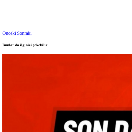
Önceki
Sonraki
Bunlar da ilginizi çekebilir