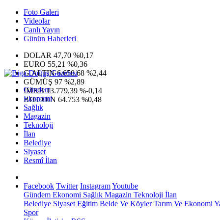
Foto Galeri
Videolar
Canlı Yayın
Günün Haberleri
DOLAR
47,70
%0,17
EURO
55,21
%0,36
G.ALTIN
6.650,68
%2,44
GÜMÜŞ
97
%2,89
Gündem
IMKB
13.779,39
%-0,14
Ekonomi
BITCOIN
64.753
%0,48
Sağlık
Magazin
Teknoloji
İlan
Belediye
Siyaset
Resmî İlan
Facebook
Twitter
Instagram
Youtube
Gündem
Ekonomi
Sağlık
Magazin
Teknoloji
İlan
Belediye
Siyaset
Eğitim
Belde Ve Köyler
Tarım Ve Ekonomi
Y
Spor