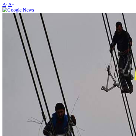
-
+
A
A