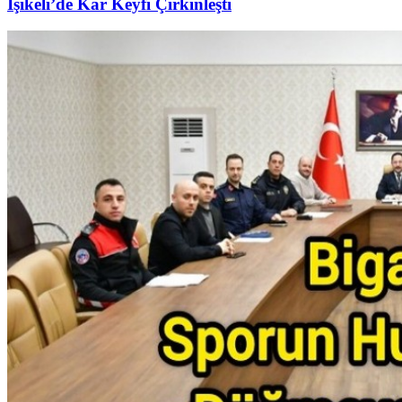
Işıkeli’de Kar Keyfi Çirkinleşti