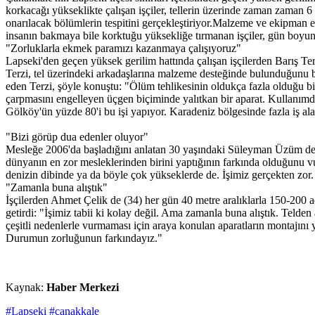
korkacağı yükseklikte çalışan işçiler, tellerin üzerinde zaman zaman 6 
onarılacak bölümlerin tespitini gerçekleştiriyor.Malzeme ve ekipman e
insanın bakmaya bile korktuğu yüksekliğe tırmanan işçiler, gün boyun
"Zorluklarla ekmek paramızı kazanmaya çalışıyoruz"
Lapseki'den geçen yüksek gerilim hattında çalışan işçilerden Barış Te
Terzi, tel üzerindeki arkadaşlarına malzeme desteğinde bulunduğunu bel
eden Terzi, şöyle konuştu: "Ölüm tehlikesinin oldukça fazla olduğu bi
çarpmasını engelleyen üçgen biçiminde yalıtkan bir aparat. Kullanımd
Gölköy'ün yüzde 80'i bu işi yapıyor. Karadeniz bölgesinde fazla iş al
"Bizi görüp dua edenler oluyor"
Mesleğe 2006'da başladığını anlatan 30 yaşındaki Süleyman Üzüm de ek
dünyanın en zor mesleklerinden birini yaptığının farkında olduğunu 
denizin dibinde ya da böyle çok yükseklerde de. İşimiz gerçekten zor.
"Zamanla buna alıştık"
İşçilerden Ahmet Çelik de (34) her gün 40 metre aralıklarla 150-200 adet
getirdi: "İşimiz tabii ki kolay değil. Ama zamanla buna alıştık. Telde
çeşitli nedenlerle vurmaması için araya konulan aparatların montajını 
Durumun zorluğunun farkındayız."
Kaynak:
Haber Merkezi
#Lapseki
#çanakkale