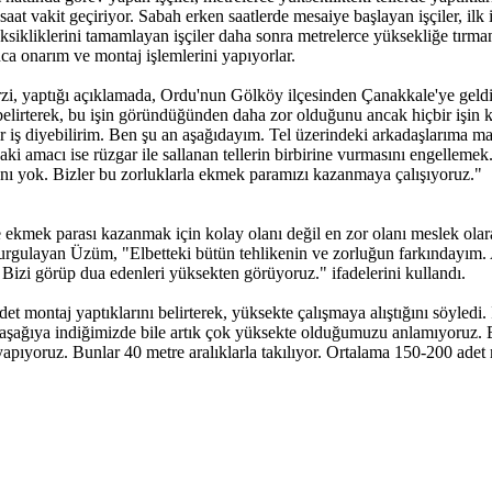
saat vakit geçiriyor. Sabah erken saatlerde mesaiye başlayan işçiler, ilk 
ksikliklerini tamamlayan işçiler daha sonra metrelerce yüksekliğe tırma
ca onarım ve montaj işlemlerini yapıyorlar.
rzi, yaptığı açıklamada, Ordu'nun Gölköy ilçesinden Çanakkale'ye geldi
irterek, bu işin göründüğünden daha zor olduğunu ancak hiçbir işin kola
r iş diyebilirim. Ben şu an aşağıdayım. Tel üzerindeki arkadaşlarıma ma
aki amacı ise rüzgar ile sallanan tellerin birbirine vurmasını engelle
anı yok. Bizler bu zorluklarla ekmek paramızı kazanmaya çalışıyoruz."
mek parası kazanmak için kolay olanı değil en zor olanı meslek olarak
vurgulayan Üzüm, "Elbetteki bütün tehlikenin ve zorluğun farkındayım. 
 Bizi görüp dua edenleri yüksekten görüyoruz." ifadelerini kullandı.
 montaj yaptıklarını belirterek, yüksekte çalışmaya alıştığını söyledi. İn
n aşağıya indiğimizde bile artık çok yüksekte olduğumuzu anlamıyoruz. Bi
yapıyoruz. Bunlar 40 metre aralıklarla takılıyor. Ortalama 150-200 adet