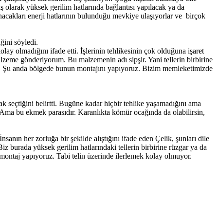
iş olarak yüksek gerilim hatlarında bağlantısı yapılacak ya da
nacakları enerji hatlarının bulunduğu mevkiye ulaşıyorlar ve birçok
ğini söyledi.
y olmadığını ifade etti. İşlerinin tehlikesinin çok olduğuna işaret
lzeme gönderiyorum. Bu malzemenin adı sipşir. Yani tellerin birbirine
mek. Şu anda bölgede bunun montajını yapıyoruz. Bizim memleketimizde
 seçtiğini belirtti. Bugüne kadar hiçbir tehlike yaşamadığını ama
Ama bu ekmek parasıdır. Karanlıkta kömür ocağında da olabilirsin,
sanın her zorluğa bir şekilde alıştığını ifade eden Çelik, şunları dile
z burada yüksek gerilim hatlarındaki tellerin birbirine rüzgar ya da
 montaj yapıyoruz. Tabi telin üzerinde ilerlemek kolay olmuyor.