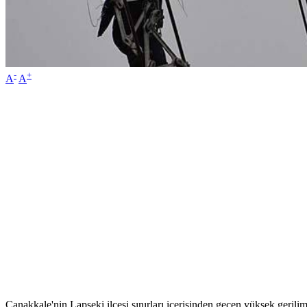
-
+
A
A
Çanakkale'nin Lapseki ilçesi sınırları içerisinden geçen yüksek gerilim