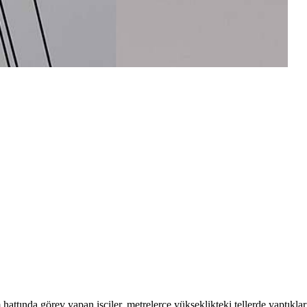
 hattında görev yapan işçiler, metrelerce yükseklikteki tellerde yaptıkla