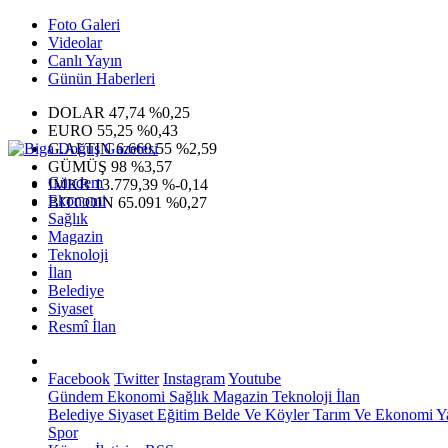
Foto Galeri
Videolar
Canlı Yayın
Günün Haberleri
DOLAR
47,74
%0,25
EURO
55,25
%0,43
G.ALTIN
6.660,55
%2,59
GÜMÜŞ
98
%3,57
Gündem
IMKB
13.779,39
%-0,14
Ekonomi
BITCOIN
65.091
%0,27
Sağlık
Magazin
Teknoloji
İlan
Belediye
Siyaset
Resmî İlan
Facebook
Twitter
Instagram
Youtube
Gündem
Ekonomi
Sağlık
Magazin
Teknoloji
İlan
Belediye
Siyaset
Eğitim
Belde Ve Köyler
Tarım Ve Ekonomi
Y
Spor