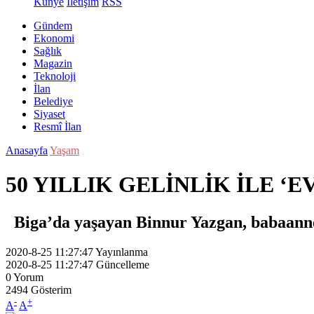
Künye
İletişim
RSS
Gündem
Ekonomi
Sağlık
Magazin
Teknoloji
İlan
Belediye
Siyaset
Resmî İlan
Anasayfa
Yaşam
50 YILLIK GELİNLİK İLE ‘E
Biga’da yaşayan Binnur Yazgan, babaannesin
2020-8-25 11:27:47
Yayınlanma
2020-8-25 11:27:47
Güncelleme
0
Yorum
2494
Gösterim
-
+
A
A