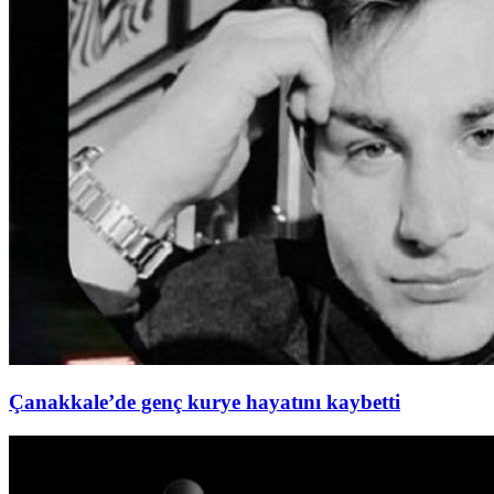
Çanakkale’de genç kurye hayatını kaybetti