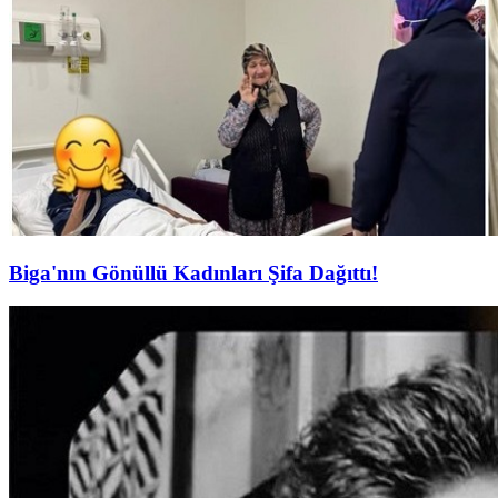
Biga'nın Gönüllü Kadınları Şifa Dağıttı!