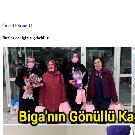
Önceki
Sonraki
Bunlar da ilginizi çekebilir