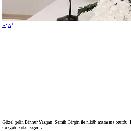
-
+
A
A
Güzel gelin Binnur Yazgan, Semih Girgin ile nikâh masasına oturdu. 
duygulu anlar yaşadı.