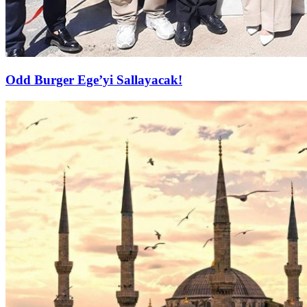
Odd Burger Ege’yi Sallayacak!