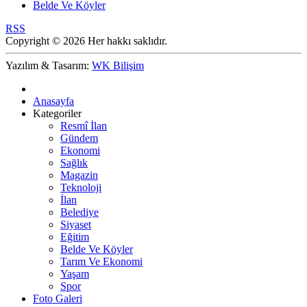
Belde Ve Köyler
RSS
Copyright © 2026 Her hakkı saklıdır.
Yazılım & Tasarım:
WK Bilişim
Anasayfa
Kategoriler
Resmî İlan
Gündem
Ekonomi
Sağlık
Magazin
Teknoloji
İlan
Belediye
Siyaset
Eğitim
Belde Ve Köyler
Tarım Ve Ekonomi
Yaşam
Spor
Foto Galeri