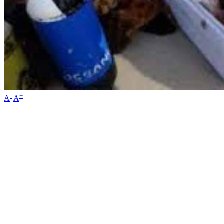
-
+
A
A