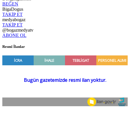
BEĞEN
BigaDogus
TAKİP ET
medyabogaz
TAKİP ET
@bogazmedyatv
ABONE OL
Resmî İlanlar