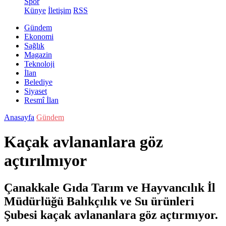
Spor
Künye
İletişim
RSS
Gündem
Ekonomi
Sağlık
Magazin
Teknoloji
İlan
Belediye
Siyaset
Resmî İlan
Anasayfa
Gündem
Kaçak avlananlara göz
açtırılmıyor
Çanakkale Gıda Tarım ve Hayvancılık İl
Müdürlüğü Balıkçılık ve Su ürünleri
Şubesi kaçak avlananlara göz açtırmıyor.