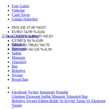
Foto Galeri
Videolar
Canlı Yayın
Günün Haberleri
DOLAR
47,60
%0,07
EURO
54,99
%-0,04
G.ALTIN
6.498,05
%0,03
GÜMÜŞ
94
%-0,89
Gündem
IMKB
13.798,82
%0,70
Ekonomi
BITCOIN
64.526
%-0,39
Sağlık
Magazin
Teknoloji
İlan
Belediye
Siyaset
Resmî İlan
Facebook
Twitter
Instagram
Youtube
Gündem
Ekonomi
Sağlık
Magazin
Teknoloji
İlan
Belediye
Siyaset
Eğitim
Belde Ve Köyler
Tarım Ve Ekonomi
Yaşam