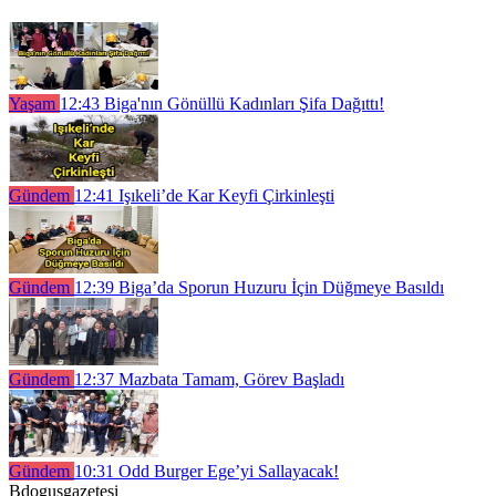
Yaşam
12:43
Biga'nın Gönüllü Kadınları Şifa Dağıttı!
Gündem
12:41
Işıkeli’de Kar Keyfi Çirkinleşti
Gündem
12:39
Biga’da Sporun Huzuru İçin Düğmeye Basıldı
Gündem
12:37
Mazbata Tamam, Görev Başladı
Gündem
10:31
Odd Burger Ege’yi Sallayacak!
Bdogusgazetesi