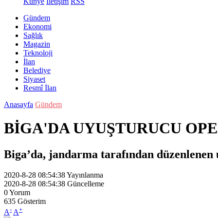
Künye
İletişim
RSS
Gündem
Ekonomi
Sağlık
Magazin
Teknoloji
İlan
Belediye
Siyaset
Resmî İlan
Anasayfa
Gündem
BİGA'DA UYUŞTURUCU OP
Biga’da, jandarma tarafından düzenlenen u
2020-8-28 08:54:38
Yayınlanma
2020-8-28 08:54:38
Güncelleme
0
Yorum
635
Gösterim
-
+
A
A