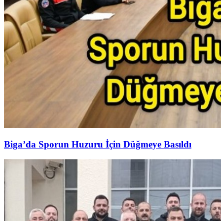
Biga’da Sporun Huzuru İçin Düğmeye Basıldı