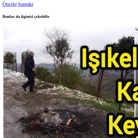
Önceki
Sonraki
Bunlar da ilginizi çekebilir