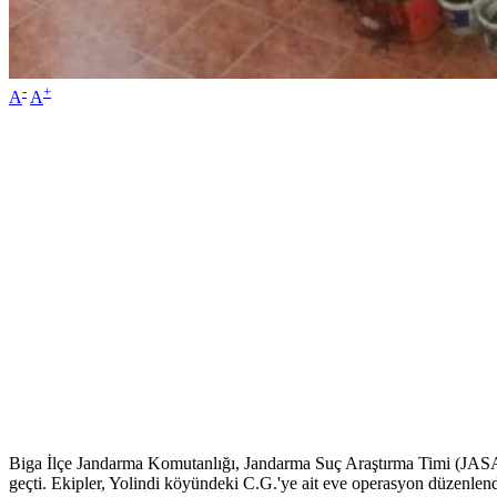
-
+
A
A
Biga İlçe Jandarma Komutanlığı, Jandarma Suç Araştırma Timi (JASAT)
geçti. Ekipler, Yolindi köyündeki C.G.'ye ait eve operasyon düzenlendi