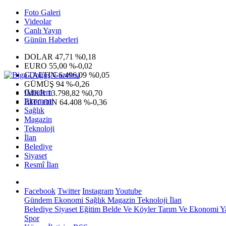
Foto Galeri
Videolar
Canlı Yayın
Günün Haberleri
DOLAR
47,71
%0,18
EURO
55,00
%-0,02
G.ALTIN
6.496,09
%0,05
GÜMÜŞ
94
%-0,26
Gündem
IMKB
13.798,82
%0,70
Ekonomi
BITCOIN
64.408
%-0,36
Sağlık
Magazin
Teknoloji
İlan
Belediye
Siyaset
Resmî İlan
Facebook
Twitter
Instagram
Youtube
Gündem
Ekonomi
Sağlık
Magazin
Teknoloji
İlan
Belediye
Siyaset
Eğitim
Belde Ve Köyler
Tarım Ve Ekonomi
Y
Spor