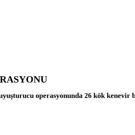
ERASYONU
yuşturucu operasyonunda 26 kök kenevir bitk