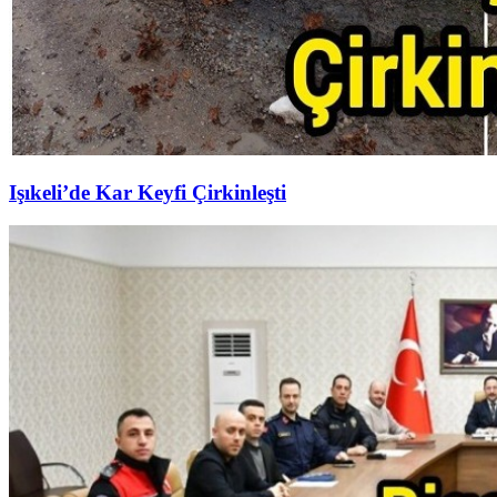
Işıkeli’de Kar Keyfi Çirkinleşti