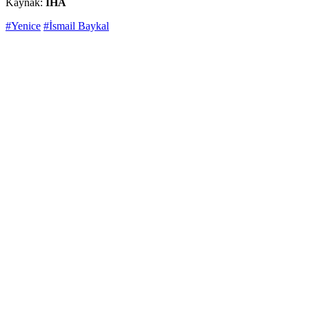
Kaynak:
İHA
#Yenice
#İsmail Baykal