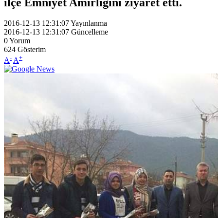
ilçe Emniyet Amirliğini ziyaret etti.
2016-12-13 12:31:07
Yayınlanma
2016-12-13 12:31:07
Güncelleme
0
Yorum
624
Gösterim
-
+
A
A