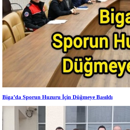
Biga’da Sporun Huzuru İçin Düğmeye Basıldı