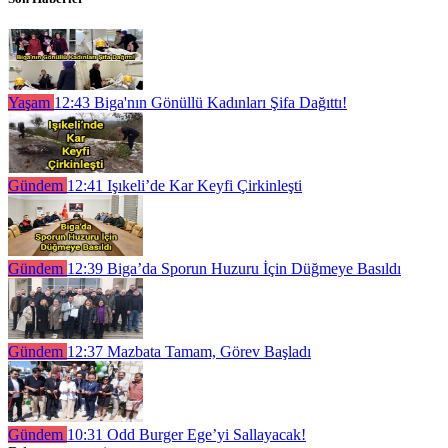
Yaşam
12:43
Biga'nın Gönüllü Kadınları Şifa Dağıttı!
Gündem
12:41
Işıkeli’de Kar Keyfi Çirkinleşti
Gündem
12:39
Biga’da Sporun Huzuru İçin Düğmeye Basıldı
Gündem
12:37
Mazbata Tamam, Görev Başladı
Gündem
10:31
Odd Burger Ege’yi Sallayacak!