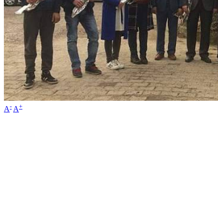
-
+
A
A