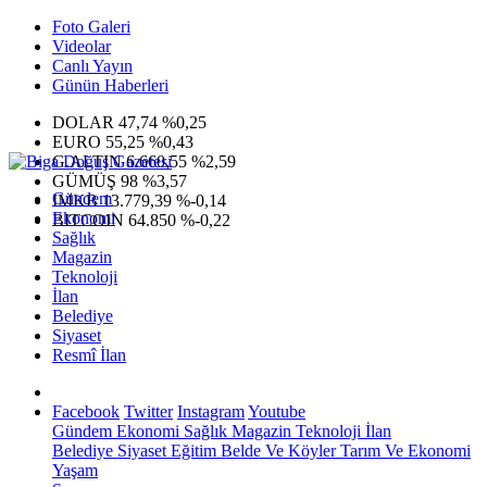
Foto Galeri
Videolar
Canlı Yayın
Günün Haberleri
DOLAR
47,74
%0,25
EURO
55,25
%0,43
G.ALTIN
6.660,55
%2,59
GÜMÜŞ
98
%3,57
Gündem
IMKB
13.779,39
%-0,14
Ekonomi
BITCOIN
64.850
%-0,22
Sağlık
Magazin
Teknoloji
İlan
Belediye
Siyaset
Resmî İlan
Facebook
Twitter
Instagram
Youtube
Gündem
Ekonomi
Sağlık
Magazin
Teknoloji
İlan
Belediye
Siyaset
Eğitim
Belde Ve Köyler
Tarım Ve Ekonomi
Yaşam