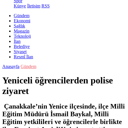
Spor
Künye
İletişim
RSS
Gündem
Ekonomi
Sağlık
Magazin
Teknoloji
İlan
Belediye
Siyaset
Resmî İlan
Anasayfa
Gündem
Yeniceli öğrencilerden polise
ziyaret
Çanakkale’nin Yenice ilçesinde, ilçe Milli
Eğitim Müdürü İsmail Baykal, Milli
Eğitim yetkilileri ve öğrencilerle birlikte