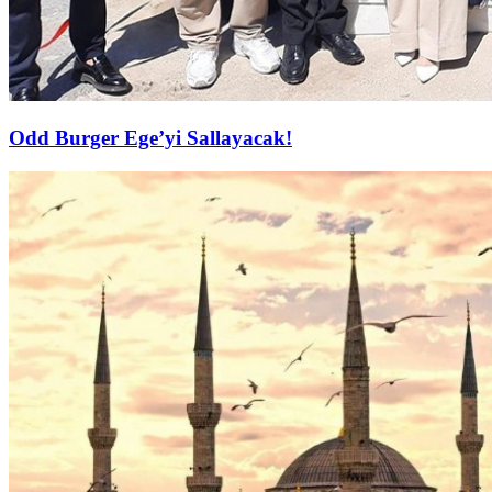
Odd Burger Ege’yi Sallayacak!