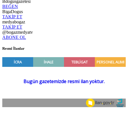
Bdogusgazetesi
BEĞEN
BigaDogus
TAKİP ET
medyabogaz
TAKİP ET
@bogazmedyatv
ABONE OL
Resmî İlanlar