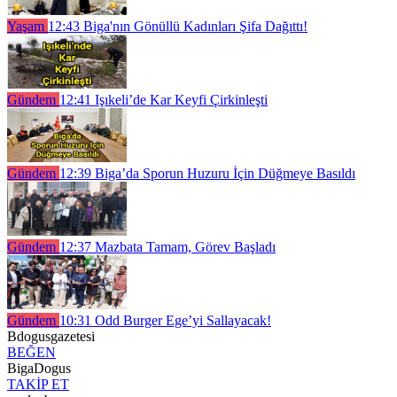
Yaşam
12:43
Biga'nın Gönüllü Kadınları Şifa Dağıttı!
Gündem
12:41
Işıkeli’de Kar Keyfi Çirkinleşti
Gündem
12:39
Biga’da Sporun Huzuru İçin Düğmeye Basıldı
Gündem
12:37
Mazbata Tamam, Görev Başladı
Gündem
10:31
Odd Burger Ege’yi Sallayacak!
Bdogusgazetesi
BEĞEN
BigaDogus
TAKİP ET