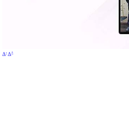
-
+
A
A