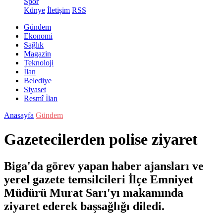
Spor
Künye
İletişim
RSS
Gündem
Ekonomi
Sağlık
Magazin
Teknoloji
İlan
Belediye
Siyaset
Resmî İlan
Anasayfa
Gündem
Gazetecilerden polise ziyaret
Biga'da görev yapan haber ajansları ve
yerel gazete temsilcileri İlçe Emniyet
Müdürü Murat Sarı'yı makamında
ziyaret ederek başsağlığı diledi.