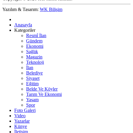
Yazılım & Tasarım:
WK Bilişim
Anasayfa
Kategoriler
Resmî İlan
Gündem
Ekonomi
Sağlık
Magazin
Teknoloji
İlan
Belediye
Siyaset
Eğitim
Belde Ve Köyler
Tarım Ve Ekonomi
Yaşam
Spor
Foto Galeri
Video
Yazarlar
Künye
İletişim