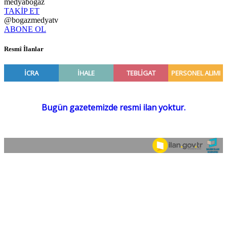
medyabogaz
TAKİP ET
@bogazmedyatv
ABONE OL
Resmî İlanlar