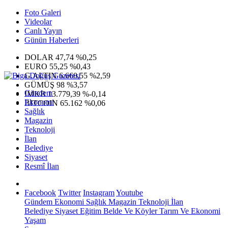
Foto Galeri
Videolar
Canlı Yayın
Günün Haberleri
DOLAR
47,74
%0,25
EURO
55,25
%0,43
G.ALTIN
6.660,55
%2,59
GÜMÜŞ
98
%3,57
Gündem
IMKB
13.779,39
%-0,14
Ekonomi
BITCOIN
65.162
%0,06
Sağlık
Magazin
Teknoloji
İlan
Belediye
Siyaset
Resmî İlan
Facebook
Twitter
Instagram
Youtube
Gündem
Ekonomi
Sağlık
Magazin
Teknoloji
İlan
Belediye
Siyaset
Eğitim
Belde Ve Köyler
Tarım Ve Ekonomi
Yaşam