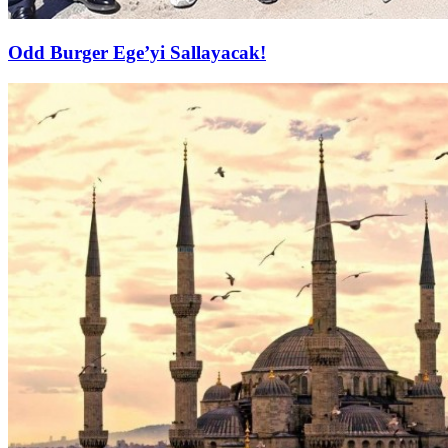
Odd Burger Ege’yi Sallayacak!