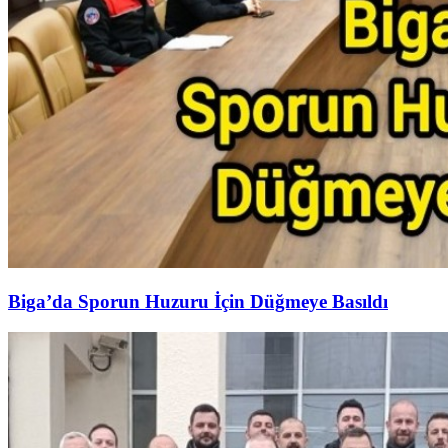
Biga’da Sporun Huzuru İçin Düğmeye Basıldı