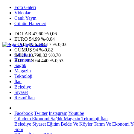
Foto Galeri
Videolar
Canlı Yayın
Günün Haberleri
DOLAR
47,60
%0,06
EURO
54,99
%-0,04
G.ALTIN
6.494,17
%-0,03
GÜMÜŞ
94
%-0,82
Gündem
IMKB
13.798,82
%0,70
Ekonomi
BITCOIN
64.440
%-0,53
Sağlık
Magazin
Teknoloji
İlan
Belediye
Siyaset
Resmî İlan
Facebook
Twitter
Instagram
Youtube
Gündem
Ekonomi
Sağlık
Magazin
Teknoloji
İlan
Belediye
Siyaset
Eğitim
Belde Ve Köyler
Tarım Ve Ekonomi
Y
Spor