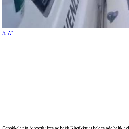
-
+
A
A
Çanakkale'nin Ayvacık ilçesine bağlı Küçükkuyu beldesinde balık avlam