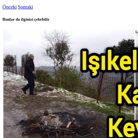
Önceki
Sonraki
Bunlar da ilginizi çekebilir