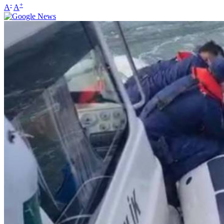
-
+
A
A