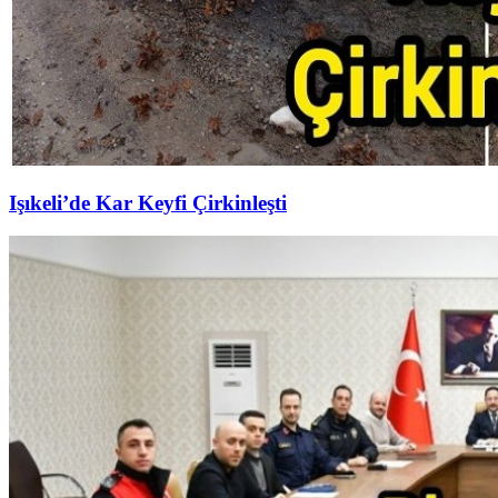
Işıkeli’de Kar Keyfi Çirkinleşti