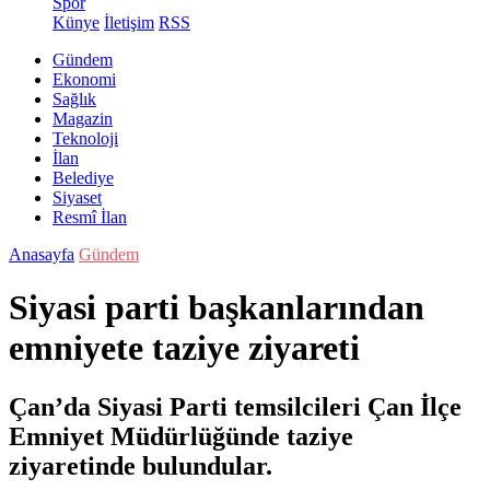
Spor
Künye
İletişim
RSS
Gündem
Ekonomi
Sağlık
Magazin
Teknoloji
İlan
Belediye
Siyaset
Resmî İlan
Anasayfa
Gündem
Siyasi parti başkanlarından
emniyete taziye ziyareti
Çan’da Siyasi Parti temsilcileri Çan İlçe
Emniyet Müdürlüğünde taziye
ziyaretinde bulundular.