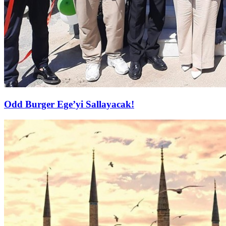
Odd Burger Ege’yi Sallayacak!