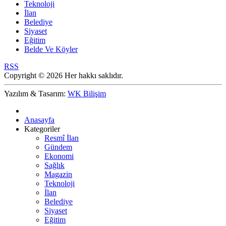
Teknoloji
İlan
Belediye
Siyaset
Eğitim
Belde Ve Köyler
RSS
Copyright © 2026 Her hakkı saklıdır.
Yazılım & Tasarım:
WK Bilişim
Anasayfa
Kategoriler
Resmî İlan
Gündem
Ekonomi
Sağlık
Magazin
Teknoloji
İlan
Belediye
Siyaset
Eğitim