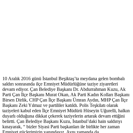
10 Aralık 2016 günü İstanbul Beşiktaş’ta meydana gelen bombalı
saldırı sonrasında ilçe Emniyet Müdürlüğüne taziye ziyaretleri
devam ediyor. Çan Belediye Başkanı Dr. Abdurrahman Kuzu, Ak
Parti Çan İlçe Başkanı Murat Okan, Ak Parti Kadın Kolları Başkanı
Birsen Dirlik, CHP Çan İlçe Başkanı Ümran Aydın, MHP Çan İlçe
Başkanı Zeki Yılmaz ve partililer katıldı. Polis Teşkilatı olarak
taziyeleri kabul eden İlçe Emniyet Müdürü Hüseyin Uğurelli, halkın
duyarlı olduğuna dikkat çekerek taziyelerin artarak devam ettiğini
belirtti. Çan Belediye Başkanı Kuzu, İstanbul’daki hain saldırıyı
kınayarak, “ bizler Siyasi Parti başkanları ile birlikte her zaman
Emniyet güçlerimizin yanındayız. Aynı zamanda da