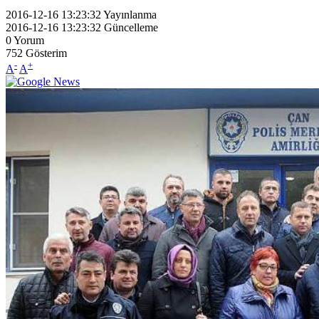
2016-12-16 13:23:32
Yayınlanma
2016-12-16 13:23:32
Güncelleme
0
Yorum
752
Gösterim
-
+
A
A