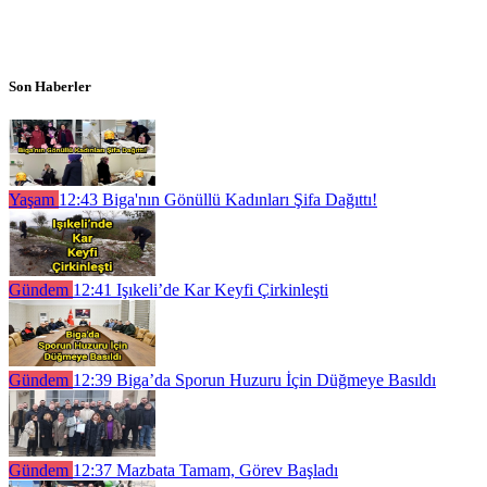
Son Haberler
Yaşam
12:43
Biga'nın Gönüllü Kadınları Şifa Dağıttı!
Gündem
12:41
Işıkeli’de Kar Keyfi Çirkinleşti
Gündem
12:39
Biga’da Sporun Huzuru İçin Düğmeye Basıldı
Gündem
12:37
Mazbata Tamam, Görev Başladı