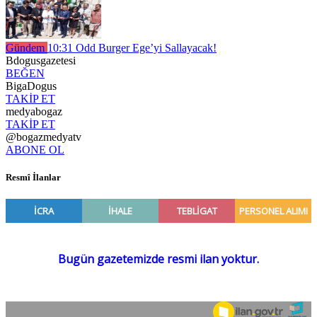
Gündem
10:31
Odd Burger Ege’yi Sallayacak!
Bdogusgazetesi
BEĞEN
BigaDogus
TAKİP ET
medyabogaz
TAKİP ET
@bogazmedyatv
ABONE OL
Resmî İlanlar