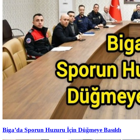
Biga’da Sporun Huzuru İçin Düğmeye Basıldı