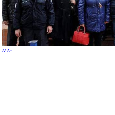
-
+
A
A