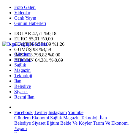
Foto Galeri
Videolar
Canlı Yayın
Günün Haberleri
DOLAR
47,71
%0,18
EURO
55,01
%0,00
G.ALTIN
6.574,09
%1,26
GÜMÜŞ
98
%3,59
Gündem
IMKB
13.798,82
%0,00
Ekonomi
BITCOIN
64.381
%-0,69
Sağlık
Magazin
Teknoloji
İlan
Belediye
Siyaset
Resmî İlan
Facebook
Twitter
Instagram
Youtube
Gündem
Ekonomi
Sağlık
Magazin
Teknoloji
İlan
Belediye
Siyaset
Eğitim
Belde Ve Köyler
Tarım Ve Ekonomi
Yaşam