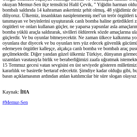
okuyan Memur-Sen ilçe temsilcisi Halil Çevik, " Yiğidin harman olduğu
bombalı saldırıda 14 kahraman askerimiz şehit olmuş, 48 yiğidimiz de ya
diliyoruz. Ülkemiz, insanlıktan nasiplenmemiş mel’un terör örgütleri t
tanımayan ve beyinlerini uyuşturarak canlı bomba haline getirdikleri za
örgütleri ve onları kullanan güçler, ne yaparsa yapsınlar asla amaçlar
bomba yüklü araçla saldırarak, sivilleri öldürerek sözde amaçlarına u
güçlerdir. Ve bu oyunlar bitmeyecektir. Ne zaman ülkece kalkınma yol
oyunlara dur diyecek ve bu oyunları ters yüz edecek güvenlik gücümüz
edemeyen örgütler kalleşçe, alçakça canlı bomba ve bombalı araç pusu
geçilmektedir. Diğer yandan güzel ülkemiz Türkiye, dünyanın görmediğ
uzantıları vasıtasıyla birlik ve beraberliğimizi zaafa uğratmak istemek
15 Temmuz gecesi vatan sevgisini en üst seviyede gösteren milletimizin
kararlılık ve basiretle bertaraf edecektir. Şimdiye kadar olduğu gibi, b
basın açıklamasının ardından atılan katılımcılar bir süre slogan olaysız 
Kaynak:
İHA
#Memur-Sen