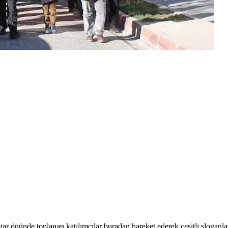
ar önünde toplanan katılımcılar buradan hareket ederek çeşitli slogan