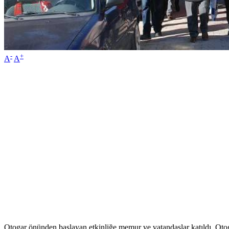
-
+
A
A
Otogar önünden başlayan etkinliğe memur ve vatandaşlar katıldı. Otog