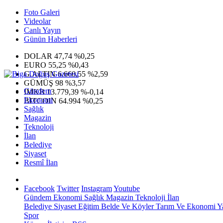
Foto Galeri
Videolar
Canlı Yayın
Günün Haberleri
DOLAR
47,74
%0,25
EURO
55,25
%0,43
G.ALTIN
6.660,55
%2,59
GÜMÜŞ
98
%3,57
Gündem
IMKB
13.779,39
%-0,14
Ekonomi
BITCOIN
64.994
%0,25
Sağlık
Magazin
Teknoloji
İlan
Belediye
Siyaset
Resmî İlan
Facebook
Twitter
Instagram
Youtube
Gündem
Ekonomi
Sağlık
Magazin
Teknoloji
İlan
Belediye
Siyaset
Eğitim
Belde Ve Köyler
Tarım Ve Ekonomi
Y
Spor