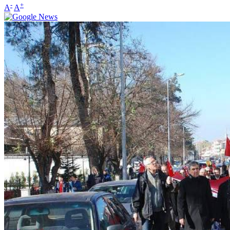
-
+
A
A