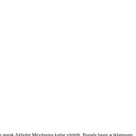
lar atarak Akbulut Meydanına kadar yürüdü. Burada basın açıklamasını