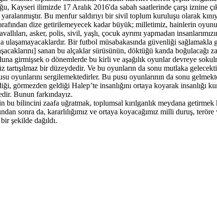
, Kayseri ilimizde 17 Aralık 2016'da sabah saatlerinde çarşı iznine çık
ralanmıştır. Bu menfur saldırıyı bir sivil toplum kuruluşu olarak kınıyo
arafından dize getirilemeyecek kadar büyük; milletimiz, hainlerin oyunun
vallıları, asker, polis, sivil, yaşlı, çocuk ayrımı yapmadan insanlarımı
ına ulaşamayacaklardır. Bir futbol müsabakasında güvenliği sağlamakla gör
laşacaklarını] sanan bu alçaklar sürüsünün, döktüğü kanda boğulacağı z
una girmişsek o dönemlerde bu kirli ve aşağılık oyunlar devreye sokul
 tartışılmaz bir düzeydedir. Ve bu oyunların da sonu mutlaka gelecekti
su oyunlarını sergilemektedirler. Bu pusu oyunlarının da sonu gelmekte
i, görmezden geldiği Halep’te insanlığını ortaya koyarak insanlığı kurt
tedir. Bunun farkındayız.
 bu bilincini zaafa uğratmak, toplumsal kırılganlık meydana getirmek hay
undan sonra da, kararlılığımız ve ortaya koyacağımız milli duruş, teröre 
bir şekilde dağıldı.