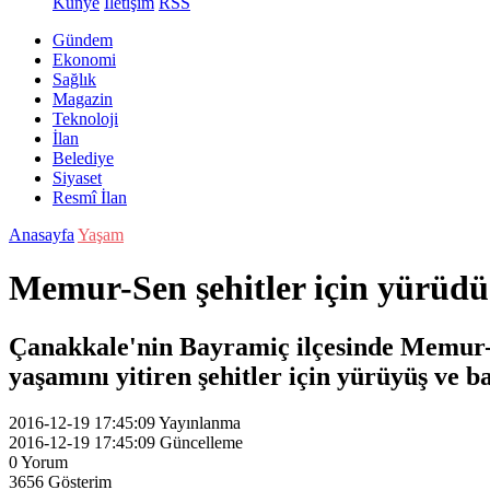
Künye
İletişim
RSS
Gündem
Ekonomi
Sağlık
Magazin
Teknoloji
İlan
Belediye
Siyaset
Resmî İlan
Anasayfa
Yaşam
Memur-Sen şehitler için yürüdü
Çanakkale'nin Bayramiç ilçesinde Memur-Se
yaşamını yitiren şehitler için yürüyüş ve b
2016-12-19 17:45:09
Yayınlanma
2016-12-19 17:45:09
Güncelleme
0
Yorum
3656
Gösterim