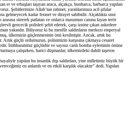
an er ve erbaşları taşıyan araca, alçakça, hunharca, barbarca yapılan
ruz. Şehitlerimize Allah’tan rahmet, yaralılarımıza acil şifalar
a gelmeyecek kadar feraset ve dirayet sahibidir. Alçaklıkta sınır
zın arasına sürerek patlatan ve onlarca masumun canına kıyan terör
evli gencecik polisleri şehit ederek, çarşı iznine çıkan askerlere
aman yakındır. Biliyoruz ki bu menfûr saldırıların merkezi emperyal
muş, ülkemizin güçlenmesinin önü kesilmiştir. Ancak, artık bu
r. Artık güçlü ordumuzun, polisimizin karşısına çıkmaya cesaret
dir. İstihbaratımız güçlüdür ve sayısız canlı bomba eyleminin önüne
armaya çalışırken, harici düşmanlar, ülkemizdeki dahili taşeron
aliyle yapılan bu insanlık dışı saldırıları, yine milletimiz büyük bir
vereceğimiz en anlamlı ve en etkili karşılık olacaktır” dedi. Yapılan