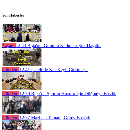
Son Haberler
Yaşam
12:43
Biga'nın Gönüllü Kadınları Şifa Dağıttı!
Gündem
12:41
Işıkeli’de Kar Keyfi Çirkinleşti
Gündem
12:39
Biga’da Sporun Huzuru İçin Düğmeye Basıldı
Gündem
12:37
Mazbata Tamam, Görev Başladı