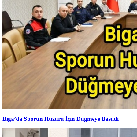
Biga’da Sporun Huzuru İçin Düğmeye Basıldı