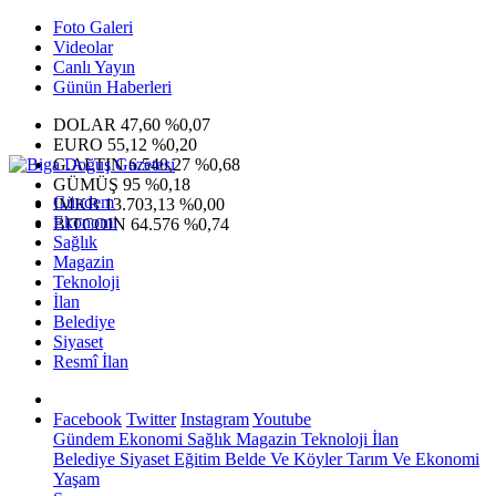
Foto Galeri
Videolar
Canlı Yayın
Günün Haberleri
DOLAR
47,60
%0,07
EURO
55,12
%0,20
G.ALTIN
6.540,27
%0,68
GÜMÜŞ
95
%0,18
Gündem
IMKB
13.703,13
%0,00
Ekonomi
BITCOIN
64.576
%0,74
Sağlık
Magazin
Teknoloji
İlan
Belediye
Siyaset
Resmî İlan
Facebook
Twitter
Instagram
Youtube
Gündem
Ekonomi
Sağlık
Magazin
Teknoloji
İlan
Belediye
Siyaset
Eğitim
Belde Ve Köyler
Tarım Ve Ekonomi
Yaşam