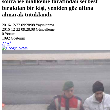
sonra ise mahkeme tarafından serbest
bırakılan bir kişi, yeniden göz altına
alınarak tutuklandı.
2016-12-22 09:28:08
Yayınlanma
2016-12-22 09:28:08
Güncelleme
0
Yorum
1092
Gösterim
-
+
A
A