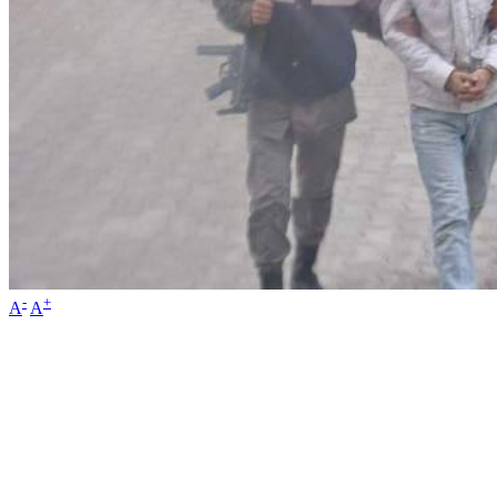
-
+
A
A