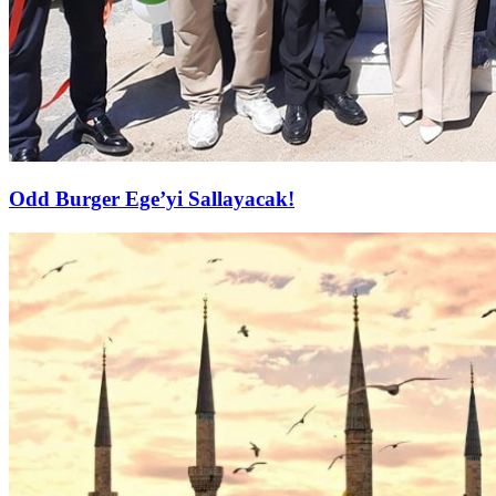
Odd Burger Ege’yi Sallayacak!