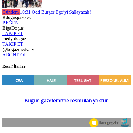
Gündem
10:31
Odd Burger Ege’yi Sallayacak!
Bdogusgazetesi
BEĞEN
BigaDogus
TAKİP ET
medyabogaz
TAKİP ET
@bogazmedyatv
ABONE OL
Resmî İlanlar