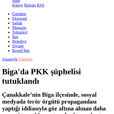
Spor
Künye
İletişim
RSS
Gündem
Ekonomi
Sağlık
Magazin
Teknoloji
İlan
Belediye
Siyaset
Resmî İlan
Anasayfa
Gündem
Biga'da PKK şüphelisi
tutuklandı
Çanakkale’nin Biga ilçesinde, sosyal
medyada terör örgütü propagandası
yaptığı iddiasıyla göz altına alınan daha