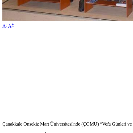
-
+
A
A
Çanakkale Onsekiz Mart Üniversitesi'nde (ÇOMÜ) “Vefa Günleri ve 