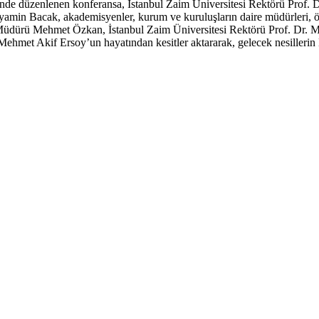
'nde düzenlenen konferansa, İstanbul Zaim Üniversitesi Rektörü Prof
amin Bacak, akademisyenler, kurum ve kuruluşların daire müdürleri, öğr
l Müdürü Mehmet Özkan, İstanbul Zaim Üniversitesi Rektörü Prof. Dr. M
Mehmet Akif Ersoy’un hayatından kesitler aktararak, gelecek nesilleri