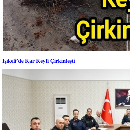
Işıkeli’de Kar Keyfi Çirkinleşti