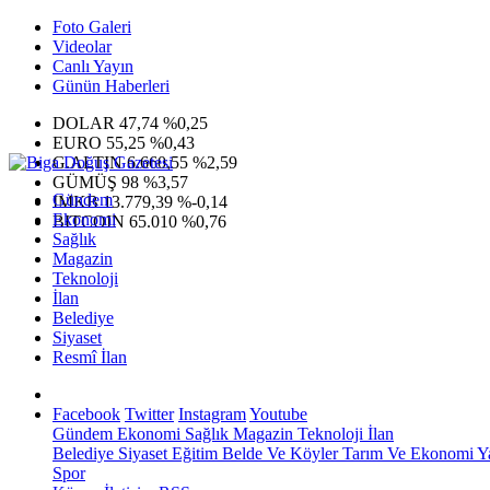
Foto Galeri
Videolar
Canlı Yayın
Günün Haberleri
DOLAR
47,74
%0,25
EURO
55,25
%0,43
G.ALTIN
6.660,55
%2,59
GÜMÜŞ
98
%3,57
Gündem
IMKB
13.779,39
%-0,14
Ekonomi
BITCOIN
65.010
%0,76
Sağlık
Magazin
Teknoloji
İlan
Belediye
Siyaset
Resmî İlan
Facebook
Twitter
Instagram
Youtube
Gündem
Ekonomi
Sağlık
Magazin
Teknoloji
İlan
Belediye
Siyaset
Eğitim
Belde Ve Köyler
Tarım Ve Ekonomi
Y
Spor