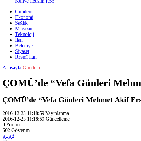
Künye
İletişim
RSS
Gündem
Ekonomi
Sağlık
Magazin
Teknoloji
İlan
Belediye
Siyaset
Resmî İlan
Anasayfa
Gündem
ÇOMÜ’de “Vefa Günleri Mehmet
ÇOMÜ’de “Vefa Günleri Mehmet Akif Erso
2016-12-23 11:18:59
Yayınlanma
2016-12-23 11:18:59
Güncelleme
0
Yorum
602
Gösterim
-
+
A
A