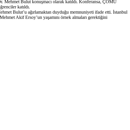
. Dr. Mehmet Bulut konuşmacı olarak katıldı. Konferansa, ÇOMÜ
enciler katıldı.
ehmet Bulut’u ağırlamaktan duyduğu memnuniyeti ifade etti. İstanbul
n Mehmet Akif Ersoy’un yaşamını örnek almaları gerektiğini