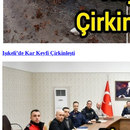
Işıkeli’de Kar Keyfi Çirkinleşti