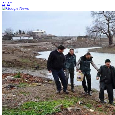
-
+
A
A