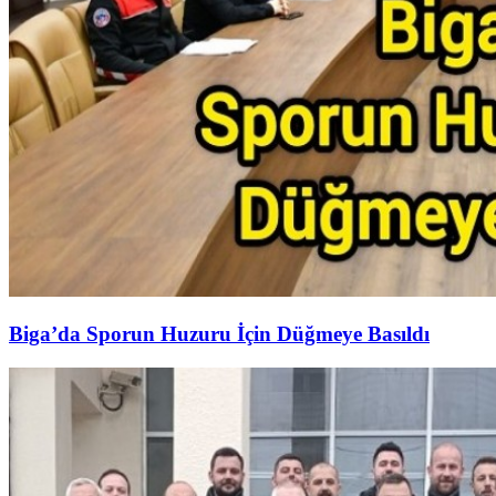
Biga’da Sporun Huzuru İçin Düğmeye Basıldı