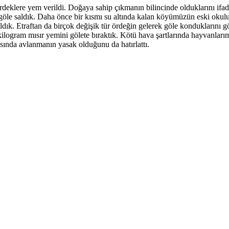
rdeklere yem verildi. Doğaya sahip çıkmanın bilincinde olduklarını if
 göle saldık. Daha önce bir kısmı su altında kalan köyümüzün eski okulu
ldık. Etraftan da birçok değişik tür ördeğin gelerek göle konduklarını
 kilogram mısır yemini gölete bıraktık. Kötü hava şartlarında hayvanla
sında avlanmanın yasak olduğunu da hatırlattı.