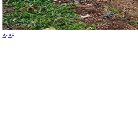
-
+
A
A