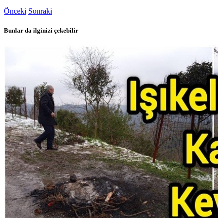
Önceki
Sonraki
Bunlar da ilginizi çekebilir