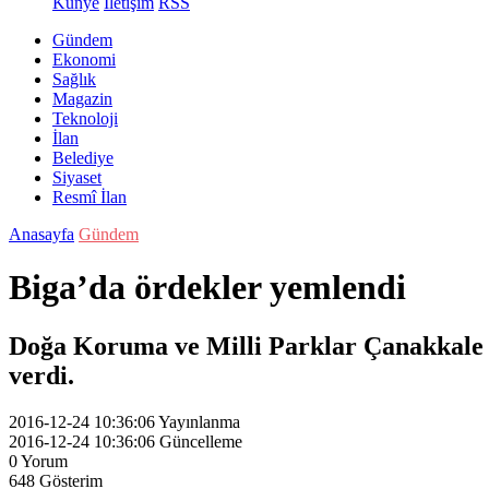
Künye
İletişim
RSS
Gündem
Ekonomi
Sağlık
Magazin
Teknoloji
İlan
Belediye
Siyaset
Resmî İlan
Anasayfa
Gündem
Biga’da ördekler yemlendi
Doğa Koruma ve Milli Parklar Çanakkale Ş
verdi.
2016-12-24 10:36:06
Yayınlanma
2016-12-24 10:36:06
Güncelleme
0
Yorum
648
Gösterim