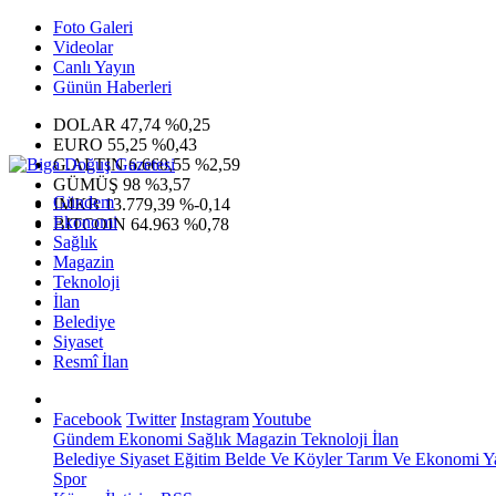
Foto Galeri
Videolar
Canlı Yayın
Günün Haberleri
DOLAR
47,74
%0,25
EURO
55,25
%0,43
G.ALTIN
6.660,55
%2,59
GÜMÜŞ
98
%3,57
Gündem
IMKB
13.779,39
%-0,14
Ekonomi
BITCOIN
64.963
%0,78
Sağlık
Magazin
Teknoloji
İlan
Belediye
Siyaset
Resmî İlan
Facebook
Twitter
Instagram
Youtube
Gündem
Ekonomi
Sağlık
Magazin
Teknoloji
İlan
Belediye
Siyaset
Eğitim
Belde Ve Köyler
Tarım Ve Ekonomi
Y
Spor