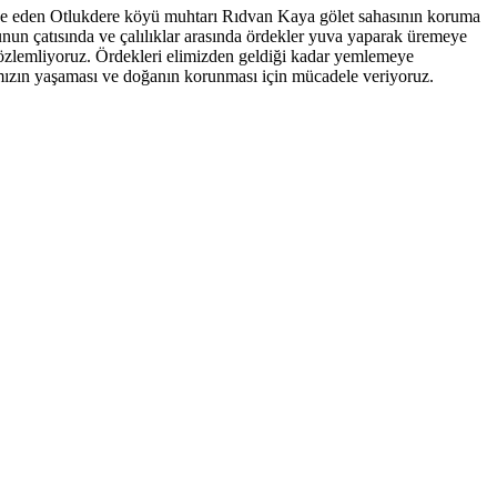
ade eden Otlukdere köyü muhtarı Rıdvan Kaya gölet sahasının koruma
nun çatısında ve çalılıklar arasında ördekler yuva yaparak üremeye
 gözlemliyoruz. Ördekleri elimizden geldiği kadar yemlemeye
rımızın yaşaması ve doğanın korunması için mücadele veriyoruz.