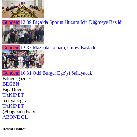
Gündem
12:39
Biga’da Sporun Huzuru İçin Düğmeye Basıldı
Gündem
12:37
Mazbata Tamam, Görev Başladı
Gündem
10:31
Odd Burger Ege’yi Sallayacak!
Bdogusgazetesi
BEĞEN
BigaDogus
TAKİP ET
medyabogaz
TAKİP ET
@bogazmedyatv
ABONE OL
Resmî İlanlar