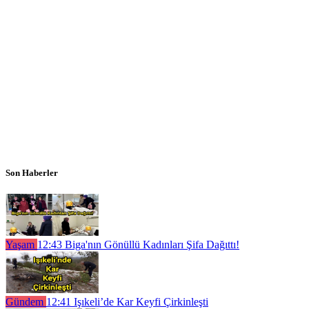
Son Haberler
Yaşam
12:43
Biga'nın Gönüllü Kadınları Şifa Dağıttı!
Gündem
12:41
Işıkeli’de Kar Keyfi Çirkinleşti