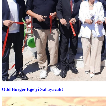
Odd Burger Ege’yi Sallayacak!