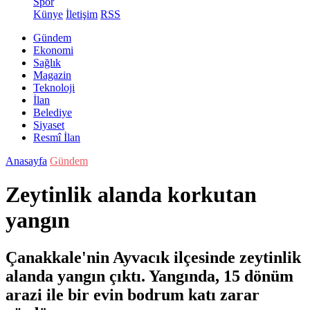
Spor
Künye
İletişim
RSS
Gündem
Ekonomi
Sağlık
Magazin
Teknoloji
İlan
Belediye
Siyaset
Resmî İlan
Anasayfa
Gündem
Zeytinlik alanda korkutan
yangın
Çanakkale'nin Ayvacık ilçesinde zeytinlik
alanda yangın çıktı. Yangında, 15 dönüm
arazi ile bir evin bodrum katı zarar