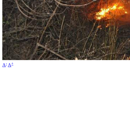
-
+
A
A