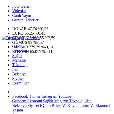
Foto Galeri
Videolar
Canlı Yayın
Günün Haberleri
DOLAR
47,74
%0,25
EURO
55,25
%0,43
G.ALTIN
6.660,55
%2,59
GÜMÜŞ
98
%3,57
Gündem
IMKB
13.779,39
%-0,14
Ekonomi
BITCOIN
65.017
%0,11
Sağlık
Magazin
Teknoloji
İlan
Belediye
Siyaset
Resmî İlan
Facebook
Twitter
Instagram
Youtube
Gündem
Ekonomi
Sağlık
Magazin
Teknoloji
İlan
Belediye
Siyaset
Eğitim
Belde Ve Köyler
Tarım Ve Ekonomi
Yaşam