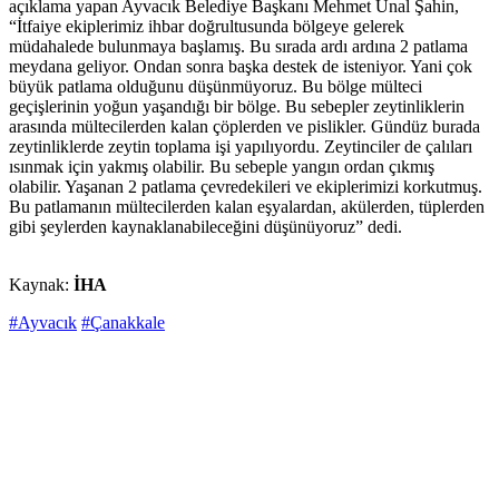
açıklama yapan Ayvacık Belediye Başkanı Mehmet Ünal Şahin,
“İtfaiye ekiplerimiz ihbar doğrultusunda bölgeye gelerek
müdahalede bulunmaya başlamış. Bu sırada ardı ardına 2 patlama
meydana geliyor. Ondan sonra başka destek de isteniyor. Yani çok
büyük patlama olduğunu düşünmüyoruz. Bu bölge mülteci
geçişlerinin yoğun yaşandığı bir bölge. Bu sebepler zeytinliklerin
arasında mültecilerden kalan çöplerden ve pislikler. Gündüz burada
zeytinliklerde zeytin toplama işi yapılıyordu. Zeytinciler de çalıları
ısınmak için yakmış olabilir. Bu sebeple yangın ordan çıkmış
olabilir. Yaşanan 2 patlama çevredekileri ve ekiplerimizi korkutmuş.
Bu patlamanın mültecilerden kalan eşyalardan, akülerden, tüplerden
gibi şeylerden kaynaklanabileceğini düşünüyoruz” dedi.
Kaynak:
İHA
#Ayvacık
#Çanakkale