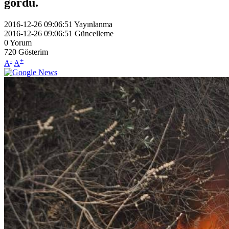
gördü.
2016-12-26 09:06:51
Yayınlanma
2016-12-26 09:06:51
Güncelleme
0
Yorum
720
Gösterim
-
+
A
A